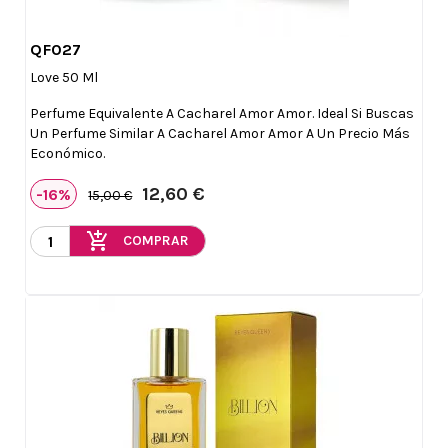
QF027

Vista rápida
Love 50 Ml
Perfume Equivalente A Cacharel Amor Amor. Ideal Si Buscas
Un Perfume Similar A Cacharel Amor Amor A Un Precio Más
Económico.
12,60 €
-16%
15,00 €
add_shopping_cart
COMPRAR