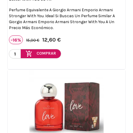
Perfume Equivalente A Giorgio Armani Emporio Armani
Stronger With You. Ideal Si Buscas Un Perfume Similar A
Giorgio Armani Emporio Armani Stronger With You A Un
Precio Más Económico.
12,60 €
-16%
15,00 €
add_shopping_cart
COMPRAR