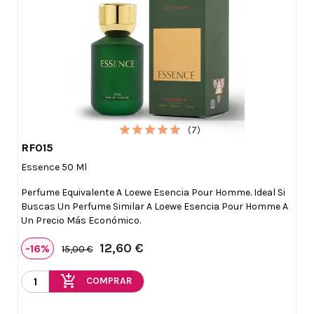
(7)
RF015

Vista rápida
Essence 50 Ml
Perfume Equivalente A Loewe Esencia Pour Homme. Ideal Si
Buscas Un Perfume Similar A Loewe Esencia Pour Homme A
Un Precio Más Económico.
12,60 €
-16%
15,00 €
add_shopping_cart
COMPRAR