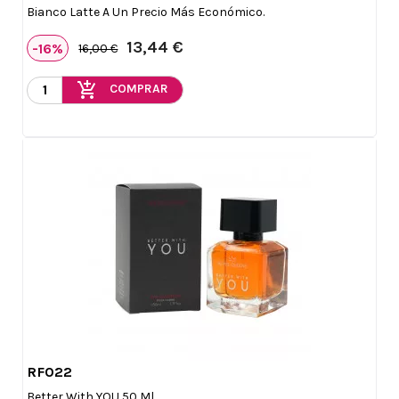
Bianco Latte A Un Precio Más Económico.
13,44 €
-16%
16,00 €
add_shopping_cart
COMPRAR
RF022

Vista rápida
Better With YOU 50 Ml