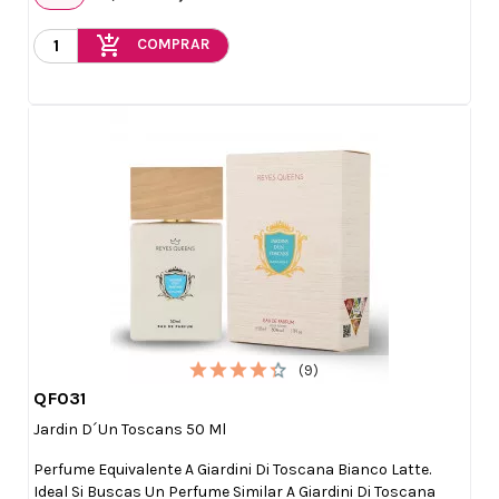
add_shopping_cart
COMPRAR
(9)
QF031

Vista rápida
Jardin D´un Toscans 50 Ml
Perfume Equivalente A Giardini Di Toscana Bianco Latte.
Ideal Si Buscas Un Perfume Similar A Giardini Di Toscana