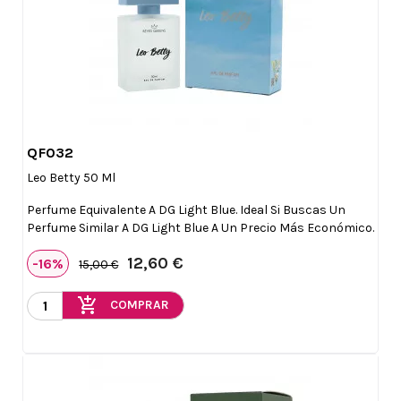
QF032

Vista rápida
Leo Betty 50 Ml
Perfume Equivalente A DG Light Blue. Ideal Si Buscas Un
Perfume Similar A DG Light Blue A Un Precio Más Económico.
12,60 €
-16%
15,00 €
add_shopping_cart
COMPRAR