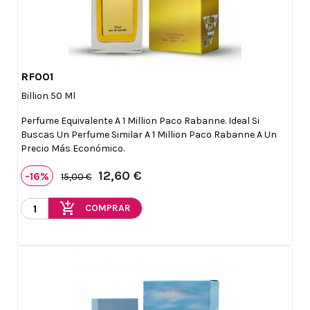
RF001

Vista rápida
Billion 50 Ml
Perfume Equivalente A 1 Million Paco Rabanne. Ideal Si
Buscas Un Perfume Similar A 1 Million Paco Rabanne A Un
Precio Más Económico.
12,60 €
-16%
15,00 €
add_shopping_cart
COMPRAR