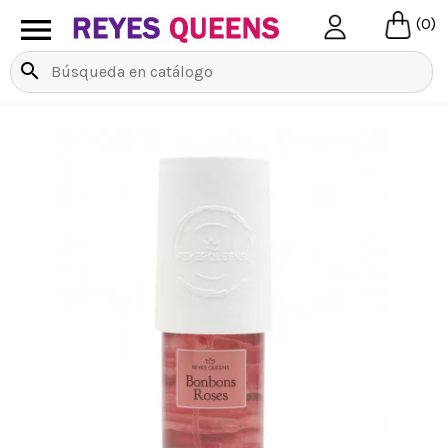

(0)
search