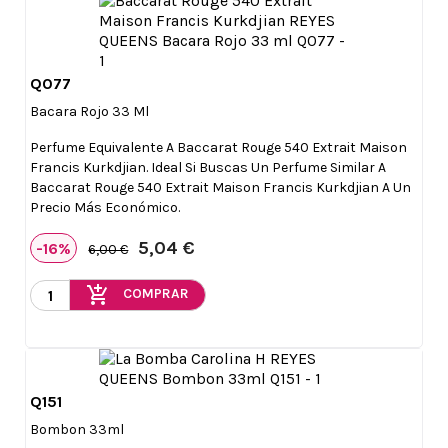
Q077

Vista rápida
Bacara Rojo 33 Ml
Perfume Equivalente A Baccarat Rouge 540 Extrait Maison
Francis Kurkdjian. Ideal Si Buscas Un Perfume Similar A
Baccarat Rouge 540 Extrait Maison Francis Kurkdjian A Un
Precio Más Económico.
5,04 €
-16%
6,00 €
add_shopping_cart
COMPRAR
Q151

Vista rápida
Bombon 33ml