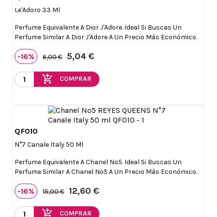

Le'Adoro 33 Ml
Perfume Equivalente A Dior J'Adore. Ideal Si Buscas Un
Perfume Similar A Dior J'Adore A Un Precio Más Económico.
5,04 €
-16%
6,00 €
add_shopping_cart
COMPRAR
QF010

Vista rápida
N°7 Canale Italy 50 Ml
Perfume Equivalente A Chanel Nº5. Ideal Si Buscas Un
Perfume Similar A Chanel Nº5 A Un Precio Más Económico.
12,60 €
-16%
15,00 €
add_shopping_cart
COMPRAR