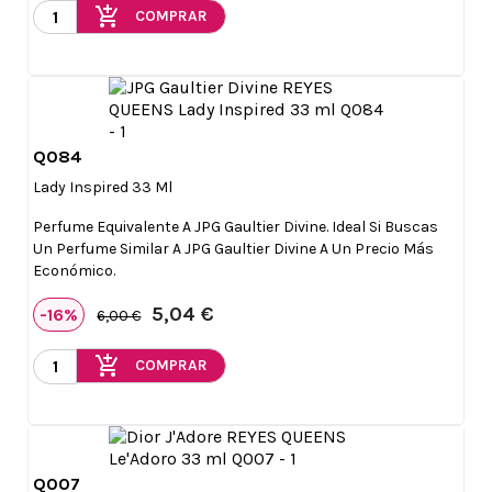
add_shopping_cart
COMPRAR
Q084

Vista rápida
Lady Inspired 33 Ml
Perfume Equivalente A JPG Gaultier Divine. Ideal Si Buscas
Un Perfume Similar A JPG Gaultier Divine A Un Precio Más
Económico.
5,04 €
-16%
6,00 €
add_shopping_cart
COMPRAR
Q007
Vista rápida