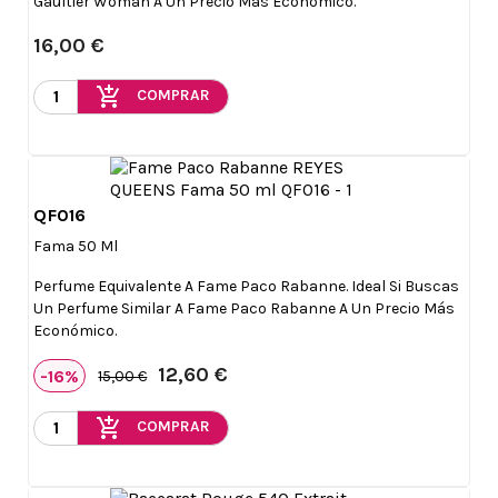
Gaultier Woman A Un Precio Más Económico.
16,00 €
add_shopping_cart
COMPRAR
QF016

Vista rápida
Fama 50 Ml
Perfume Equivalente A Fame Paco Rabanne. Ideal Si Buscas
Un Perfume Similar A Fame Paco Rabanne A Un Precio Más
Económico.
12,60 €
-16%
15,00 €
add_shopping_cart
COMPRAR