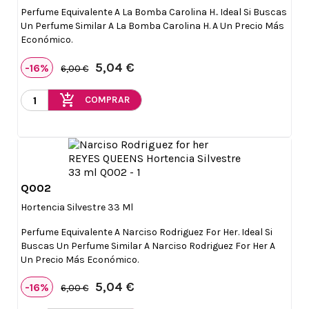
Perfume Equivalente A La Bomba Carolina H.. Ideal Si Buscas
Un Perfume Similar A La Bomba Carolina H. A Un Precio Más
Económico.
5,04 €
-16%
6,00 €
add_shopping_cart
COMPRAR
Q002

Vista rápida
Hortencia Silvestre 33 Ml
Perfume Equivalente A Narciso Rodriguez For Her. Ideal Si
Buscas Un Perfume Similar A Narciso Rodriguez For Her A
Un Precio Más Económico.
5,04 €
-16%
6,00 €