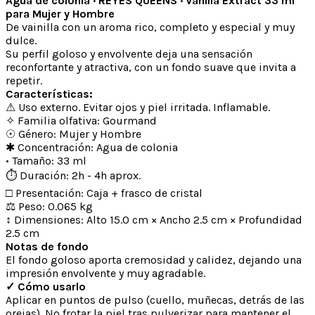
Agua de colonia · REYES QUEENS · Vanilla Extract 33 ml
para Mujer y Hombre
De vainilla con un aroma rico, completo y especial y muy
dulce.
Su perfil goloso y envolvente deja una sensación
reconfortante y atractiva, con un fondo suave que invita a
repetir.
Características:
⚠ Uso externo. Evitar ojos y piel irritada. Inflamable.
✧ Familia olfativa: Gourmand
☉ Género: Mujer y Hombre
✱ Concentración: Agua de colonia
• Tamaño: 33 ml
⏱ Duración: 2h - 4h aprox.
□ Presentación: Caja + frasco de cristal
⚖ Peso: 0.065 kg
↕ Dimensiones: Alto 15.0 cm × Ancho 2.5 cm × Profundidad
2.5 cm
Notas de fondo
El fondo goloso aporta cremosidad y calidez, dejando una
impresión envolvente y muy agradable.
✓ Cómo usarlo
Aplicar en puntos de pulso (cuello, muñecas, detrás de las
orejas). No frotar la piel tras pulverizar para mantener el