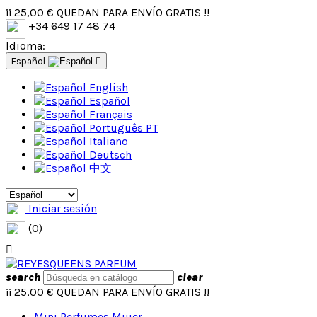
¡¡
25,00 €
QUEDAN PARA ENVÍO GRATIS !!
+34 649 17 48 74
Idioma:
Español

English
Español
Français
Português PT
Italiano
Deutsch
中文
Iniciar sesión
(0)

search
clear
¡¡
25,00 €
QUEDAN PARA ENVÍO GRATIS !!
Mini Perfumes Mujer