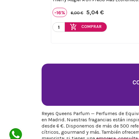
5,04 €
-16%
6,00 €
add_shopping_cart
COMPRAR
C
Reyes Queens Parfum — Perfumes de Equival
en Madrid. Nuestras fragancias están insp
desde 6 €. Disponemos de más de 500 refere
cítricos, gourmand y más. También ofrecem
mayorista: si tienes una empresa, consulta 