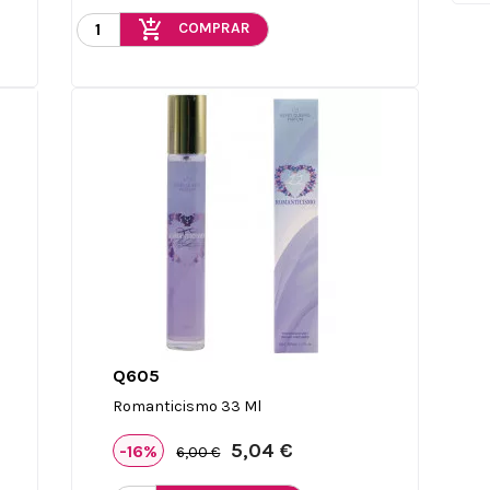
add_shopping_cart
COMPRAR
Q605

Vista rápida
Romanticismo 33 Ml
5,04 €
-16%
6,00 €