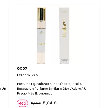
Q007

Vista rápida
Le'Adoro 33 Ml
i
Perfume Equivalente A Dior J'Adore. Ideal Si
A Un
Buscas Un Perfume Similar A Dior J'Adore A Un
Precio Más Económico.
5,04 €
-16%
6,00 €