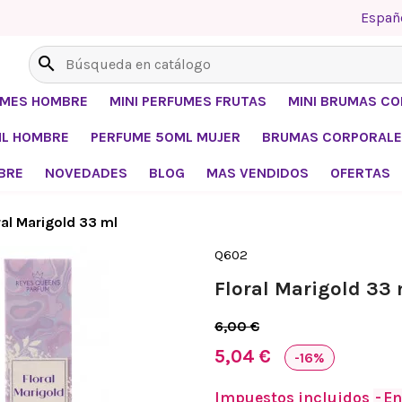
Españ
search
UMES HOMBRE
MINI PERFUMES FRUTAS
MINI BRUMAS C
ML HOMBRE
PERFUME 50ML MUJER
BRUMAS CORPORALE
BRE
NOVEDADES
BLOG
MAS VENDIDOS
OFERTAS
ral Marigold 33 ml
Q602
Floral Marigold 33 
6,00 €
5,04 €
-16%
Impuestos incluidos
En