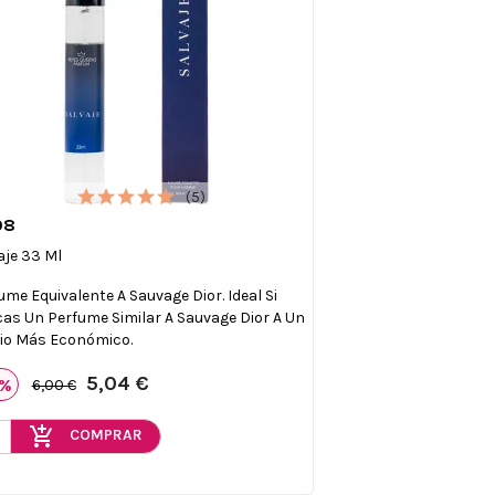
(5)
08

Vista rápida
aje 33 Ml
ume Equivalente A Sauvage Dior. Ideal Si
as Un Perfume Similar A Sauvage Dior A Un
io Más Económico.
5,04 €
6%
6,00 €
add_shopping_cart
COMPRAR