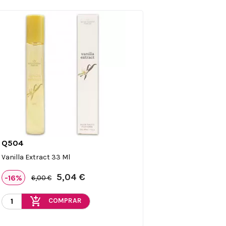
Q504

Vista rápida
Vanilla Extract 33 Ml
5,04 €
-16%
6,00 €
add_shopping_cart
COMPRAR