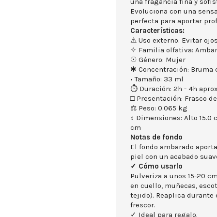
una fragancia fina y sofis
Evoluciona con una sensa
perfecta para aportar pro
Características:
⚠ Uso externo. Evitar ojos
✧ Familia olfativa: Ambar
☉ Género: Mujer
✱ Concentración: Bruma 
• Tamaño: 33 ml
⏱ Duración: 2h - 4h aprox
□ Presentación: Frasco de
⚖ Peso: 0.065 kg
↕ Dimensiones: Alto 15.0 
cm
Notas de fondo
El fondo ambarado aporta
piel con un acabado suave
✓ Cómo usarlo
Pulveriza a unos 15-20 cm 
en cuello, muñecas, escot
tejido). Reaplica durante
frescor.
✓ Ideal para regalo.