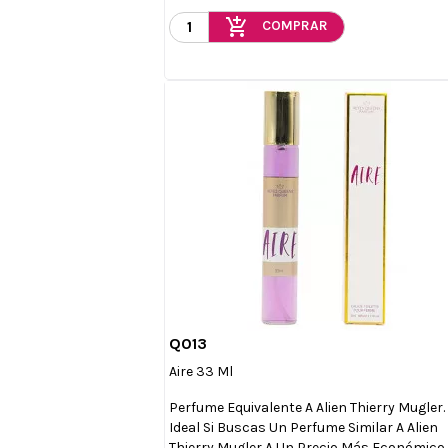
add_shopping_cart
COMPRAR
Q013

Vista rápida
Aire 33 Ml
Perfume Equivalente A Alien Thierry Mugler.
Ideal Si Buscas Un Perfume Similar A Alien
Thierry Mugler A Un Precio Más Económico.