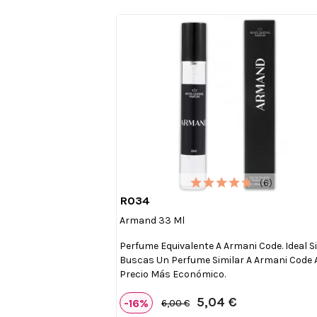
(6)
R034

Vista rápida
Armand 33 Ml
Perfume Equivalente A Armani Code. Ideal S
Buscas Un Perfume Similar A Armani Code 
Precio Más Económico.
5,04 €
-16%
6,00 €