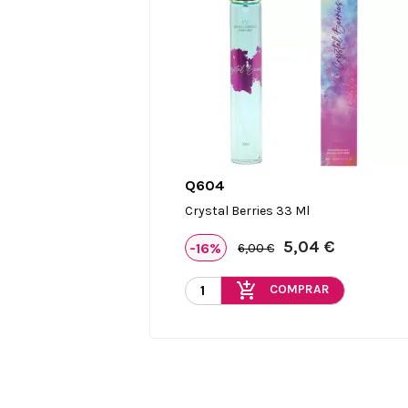
Q604

Vista rápida
Crystal Berries 33 Ml
5,04 €
-16%
6,00 €
add_shopping_cart
COMPRAR