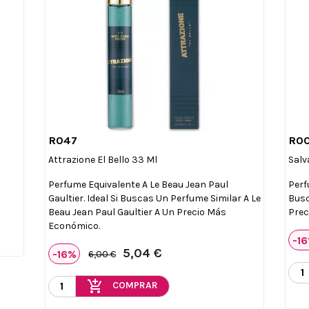
R047
R0

Vista rápida
Attrazione El Bello 33 Ml
Salv
Perfume Equivalente A Le Beau Jean Paul
Perf
Gaultier. Ideal Si Buscas Un Perfume Similar A Le
Busc
Beau Jean Paul Gaultier A Un Precio Más
Prec
Económico.
-1
5,04 €
-16%
6,00 €
add_shopping_cart
COMPRAR