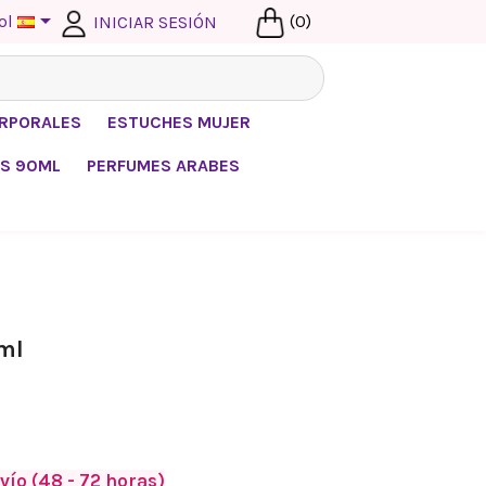

ol
(0)
INICIAR SESIÓN
ORPORALES
ESTUCHES MUJER
S 90ML
PERFUMES ARABES
ml
vío (48 - 72 horas)