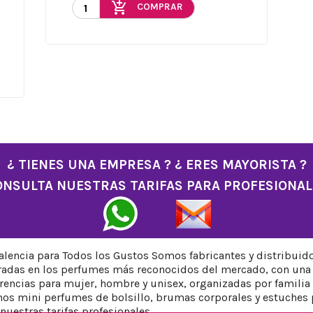
add_shopping_cart
COMPRAR
¿ TIENES UNA EMPRESA ? ¿ ERES MAYORISTA ?
ONSULTA NUESTRAS TARIFAS PARA PROFESIONAL
encia para Todos los Gustos Somos fabricantes y distribuid
iradas en los perfumes más reconocidos del mercado, con una 
ncias para mujer, hombre y unisex, organizadas por familia ol
os mini perfumes de bolsillo, brumas corporales y estuches 
nuestras tarifas profesionales.