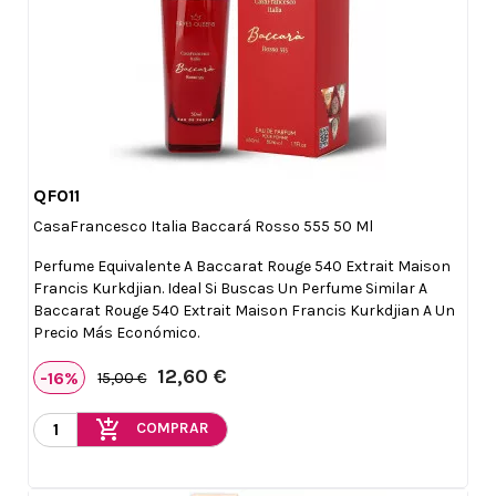
QF011

Vista rápida
CasaFrancesco Italia Baccará Rosso 555 50 Ml
Perfume Equivalente A Baccarat Rouge 540 Extrait Maison
Francis Kurkdjian. Ideal Si Buscas Un Perfume Similar A
Baccarat Rouge 540 Extrait Maison Francis Kurkdjian A Un
Precio Más Económico.
12,60 €
-16%
15,00 €
add_shopping_cart
COMPRAR