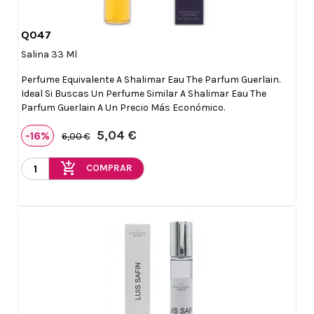
Q047

Vista rápida
Salina 33 Ml
Perfume Equivalente A Shalimar Eau The Parfum Guerlain.
Ideal Si Buscas Un Perfume Similar A Shalimar Eau The
Parfum Guerlain A Un Precio Más Económico.
5,04 €
-16%
6,00 €
add_shopping_cart
COMPRAR