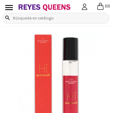

(0)
search