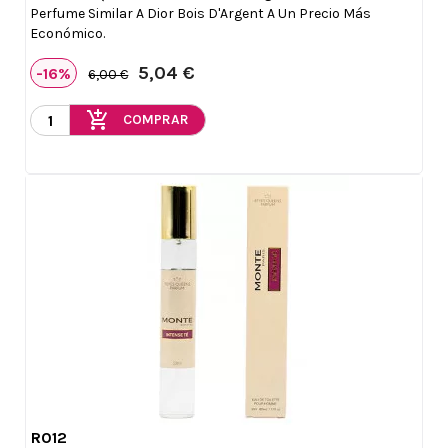
Perfume Similar A Dior Bois D'Argent A Un Precio Más
Económico.
5,04 €
-16%
6,00 €
add_shopping_cart
COMPRAR
R012

Vista rápida