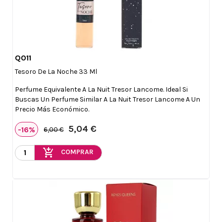
Q011

Vista rápida
Tesoro De La Noche 33 Ml
Perfume Equivalente A La Nuit Tresor Lancome. Ideal Si
Buscas Un Perfume Similar A La Nuit Tresor Lancome A Un
Precio Más Económico.
5,04 €
-16%
6,00 €
add_shopping_cart
COMPRAR