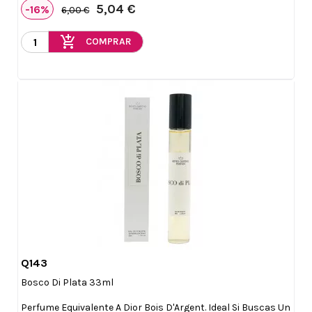
5,04 €
-16%
6,00 €
add_shopping_cart
COMPRAR
Q143

Vista rápida
Bosco Di Plata 33ml
Perfume Equivalente A Dior Bois D'Argent. Ideal Si Buscas Un