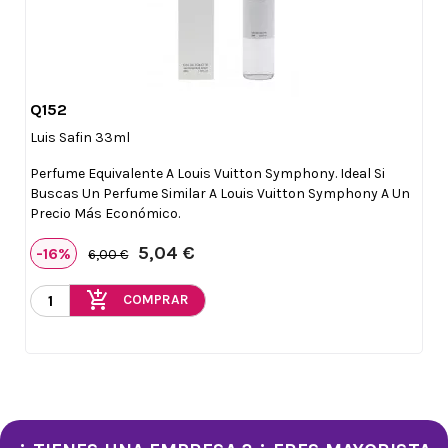
Q152

Vista rápida
Luis Safin 33ml
Perfume Equivalente A Louis Vuitton Symphony. Ideal Si
Buscas Un Perfume Similar A Louis Vuitton Symphony A Un
Precio Más Económico.
5,04 €
-16%
6,00 €
add_shopping_cart
COMPRAR