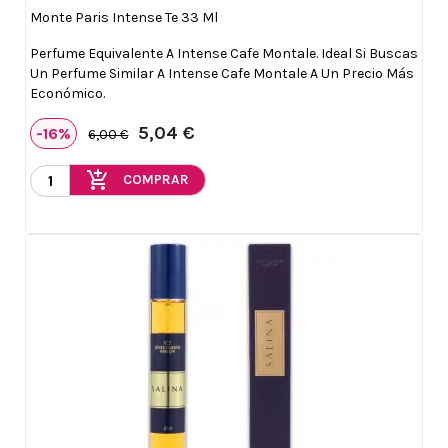
Monte Paris Intense Te 33 Ml
Perfume Equivalente A Intense Cafe Montale. Ideal Si Buscas
Un Perfume Similar A Intense Cafe Montale A Un Precio Más
Económico.
5,04 €
-16%
6,00 €
add_shopping_cart
COMPRAR