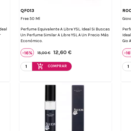
QF013
R0

Vista rápida
Free 50 Ml
Giov
deal
Perfume Equivalente A Libre YSL. Ideal Si Buscas
Perf
r
Un Perfume Similar A Libre YSL A Un Precio Más
Idea
Económico.
Gio 
12,60 €
-16%
-1
15,00 €
add_shopping_cart
COMPRAR