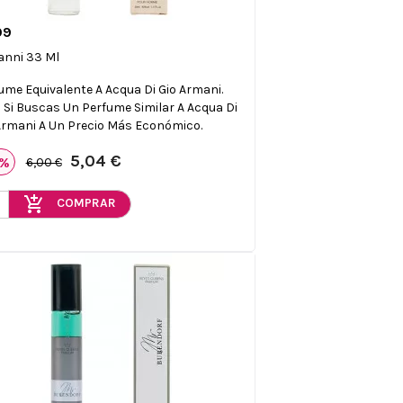
09

Vista rápida
anni 33 Ml
ume Equivalente A Acqua Di Gio Armani.
l Si Buscas Un Perfume Similar A Acqua Di
Armani A Un Precio Más Económico.
5,04 €
6%
6,00 €
add_shopping_cart
COMPRAR