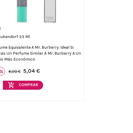
1

Vista rápida
ubendorf 33 Ml
ume Equivalente A Mr. Burberry. Ideal Si
as Un Perfume Similar A Mr. Burberry A Un
io Más Económico.
5,04 €
6%
6,00 €
add_shopping_cart
COMPRAR