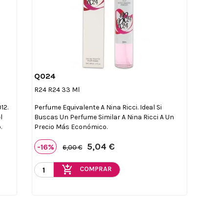
Q024

Vista rápida
R24 R24 33 Ml
12.
Perfume Equivalente A Nina Ricci. Ideal Si
l
Buscas Un Perfume Similar A Nina Ricci A Un
.
Precio Más Económico.
5,04 €
-16%
6,00 €
add_shopping_cart
COMPRAR