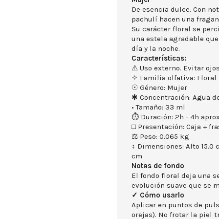
De esencia dulce. Con no
pachulí hacen una fragan
Su carácter floral se perc
una estela agradable que
día y la noche.
Características:
⚠ Uso externo. Evitar ojos
✧ Familia olfativa: Floral
☉ Género: Mujer
✱ Concentración: Agua de
• Tamaño: 33 ml
⏱ Duración: 2h - 4h aprox
□ Presentación: Caja + fra
⚖ Peso: 0.065 kg
↕ Dimensiones: Alto 15.0 
cm
Notas de fondo
El fondo floral deja una 
evolución suave que se ma
✓ Cómo usarlo
Aplicar en puntos de puls
orejas). No frotar la piel