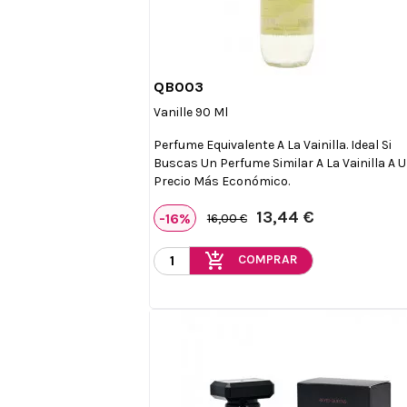
QB003

Vista rápida
Vanille 90 Ml
Perfume Equivalente A La Vainilla. Ideal Si
Buscas Un Perfume Similar A La Vainilla A 
Precio Más Económico.
13,44 €
-16%
16,00 €
add_shopping_cart
COMPRAR