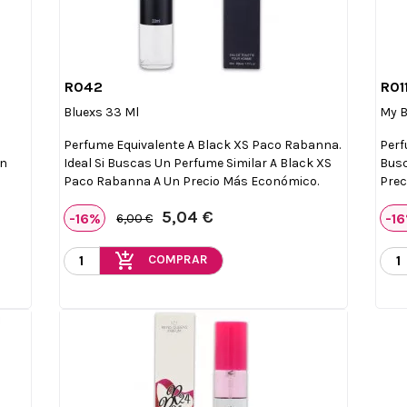
R042
R01

Vista rápida
Bluexs 33 Ml
My B
Perfume Equivalente A Black XS Paco Rabanna.
Perf
Un
Ideal Si Buscas Un Perfume Similar A Black XS
Busc
Paco Rabanna A Un Precio Más Económico.
Prec
5,04 €
-16%
-1
6,00 €
add_shopping_cart
COMPRAR