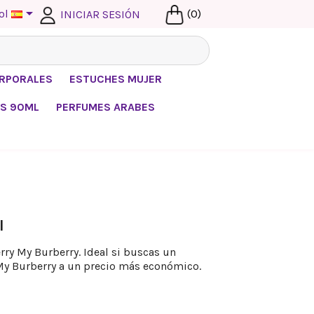

ol
(0)
INICIAR SESIÓN
ORPORALES
ESTUCHES MUJER
S 90ML
PERFUMES ARABES
l
ry My Burberry. Ideal si buscas un
My Burberry a un precio más económico.