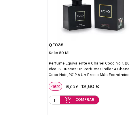
QF039

Vista rápida
Koko 50 Ml
Perfume Equivalente A Chanel Coco Noir, 20
Ideal Si Buscas Un Perfume Similar A Chane
Coco Noir, 2012 A Un Precio Más Económico
12,60 €
-16%
15,00 €
add_shopping_cart
COMPRAR