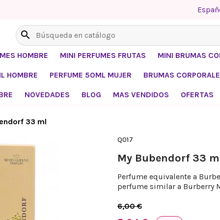
Españ
search
UMES HOMBRE
MINI PERFUMES FRUTAS
MINI BRUMAS C
ML HOMBRE
PERFUME 50ML MUJER
BRUMAS CORPORALE
BRE
NOVEDADES
BLOG
MAS VENDIDOS
OFERTAS
endorf 33 ml
Q017
My Bubendorf 33 m
Perfume equivalente a Burber
perfume similar a Burberry 
6,00 €