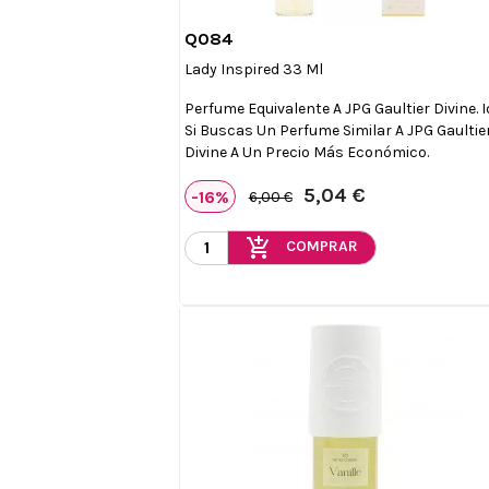
Q084

Vista rápida
Lady Inspired 33 Ml
Perfume Equivalente A JPG Gaultier Divine. I
Si Buscas Un Perfume Similar A JPG Gaultie
Divine A Un Precio Más Económico.
5,04 €
-16%
6,00 €
add_shopping_cart
COMPRAR