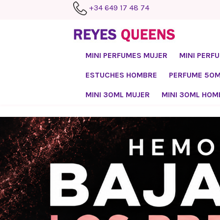
+34 649 17 48 74
MINI PERFUMES MUJER
MINI PERF
ESTUCHES HOMBRE
PERFUME 50
MINI 30ML MUJER
MINI 30ML HOM

Inicio
Blog
PO
ÚLTIMAS ENTRADAS
VE
Ven
qui