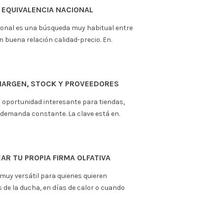
ias con buena relación.
 EN LA OFICINA
es una búsqueda muy habitual entre quienes
elación calidad-precio. En esta.
(PERO NO LO SON)
 es una búsqueda muy habitual entre
 buena relación calidad-precio. En esta.
EUROS
queda muy habitual entre quienes quieren