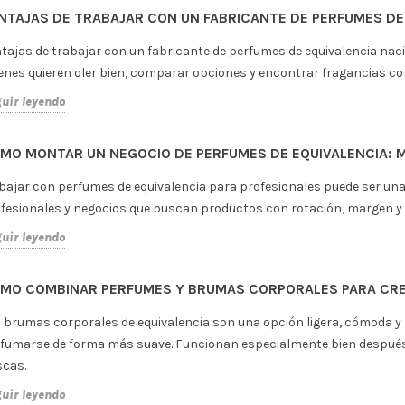
re quienes quieren oler bien, comparar opciones y encontrar fraganc
uir leyendo
RFUMES DE EQUIVALENCIA PARA HOMBRE PARA USAR A DIARIO
fumes de equivalencia para hombre para usar a diario en la oficina 
eren oler bien, comparar opciones y encontrar fragancias con buena r
uir leyendo
RFUMES DE EQUIVALENCIA PARA MUJER QUE HUELEN A CARO 
fumes de equivalencia para mujer que huelen a caro (pero no lo son)
enes quieren oler bien, comparar opciones y encontrar fragancias con
uir leyendo
RFUMES DE EQUIVALENCIA PARA REGALO POR MENOS DE 20 
fumes de equivalencia para regalo por menos de 20 euros es una bús