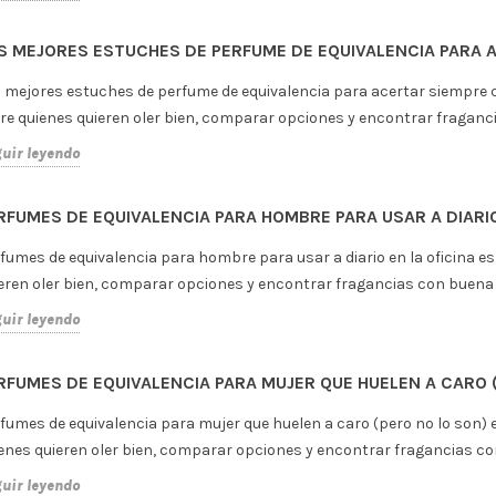
r bien, comparar opciones y encontrar fragancias con buena relación 
uir leyendo
UMAS CORPORALES: DIFERENCIA CON PERFUME Y CUÁNDO 
 brumas corporales de equivalencia son una opción ligera, cómoda y 
fumarse de forma más suave. Funcionan especialmente bien después 
cas.
uir leyendo
RFUMES ÁRABES DE EQUIVALENCIA: QUÉ SON Y CÓMO USARL
fumes árabes de equivalencia: qué son y cómo usarlos sin pasarse e
eren oler bien, comparar opciones y encontrar fragancias con buena r
uir leyendo