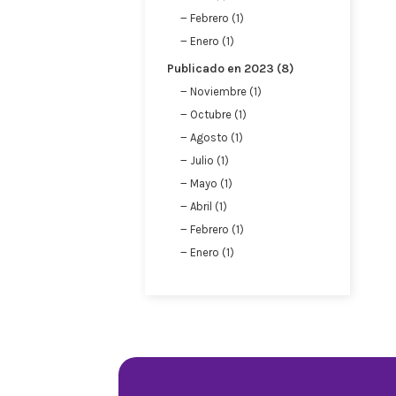
Reyes Queens Parfum — Perfumes de Equival
en Madrid. Nuestras fragancias están insp
desde 6 €. Disponemos de más de 500 refere
cítricos, gourmand y más. También ofrecem
mayorista: si tienes una empresa, consulta 
PRODUCTOS
NUE
Ofertas
Polí
Novedades
Avis
Los más vendidos
Polí
Polí
Cont