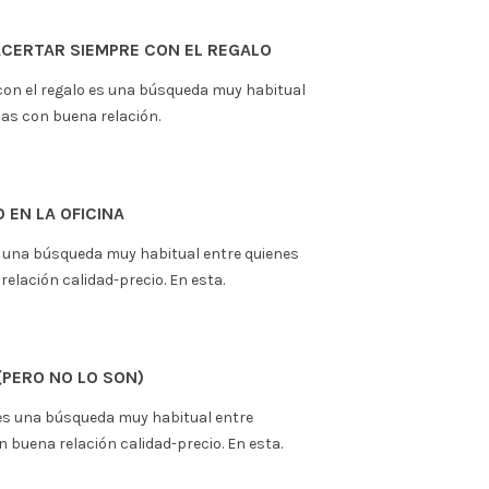
calidad-precio. En esta guía de Reyes.
USARLAS
muy versátil para quienes quieren
de la ducha, en días de calor o cuando
OS SIN PASARSE
s una búsqueda muy habitual entre quienes
elación calidad-precio. En esta guía.