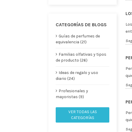
ole
Seg
BR
Las
MENSAJES ARCHIVADOS
per
Publicado en 2026 (17)
bus
Abril (5)
Seg
Marzo (4)
Febrero (4)
PE
Enero (4)
Per
Publicado en 2025 (46)
qui
Diciembre (7)
Seg
Noviembre (13)
Octubre (6)
Septiembre (4)
Agosto (4)