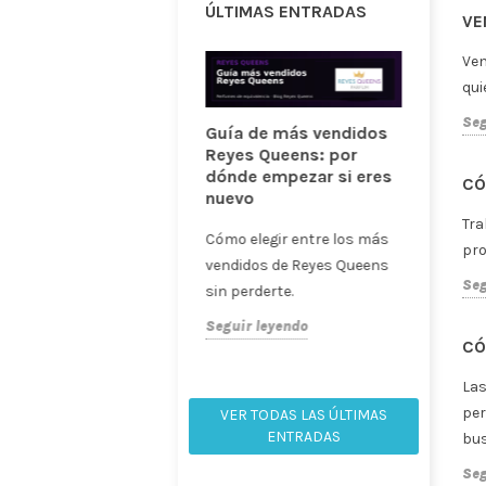
ent
Guías de perfumes de
Seg
equivalencia (21)
Familias olfativas y tipos
PE
de producto (26)
Per
Ideas de regalo y uso
qui
diario (24)
Seg
Profesionales y
mayoristas (9)
PE
VER TODAS LAS
Per
CATEGORÍAS
qui
Seg
PE
BUSCAR EN EL BLOG
Per