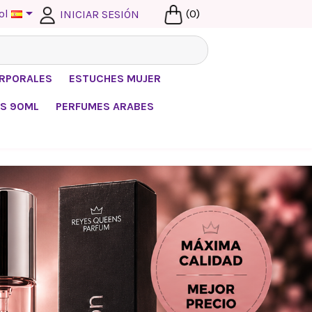

ol
(0)
INICIAR SESIÓN
ORPORALES
ESTUCHES MUJER
S 90ML
PERFUMES ARABES

 EQUIVALENCIA NACIONAL
ional es una búsqueda muy habitual entre
 buena relación calidad-precio. En.