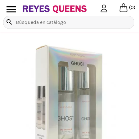

(0)
search