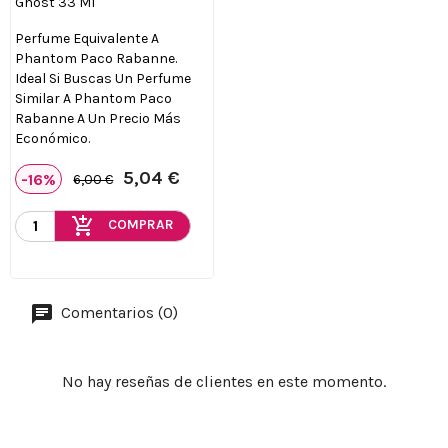
Ghost 33 Ml
Perfume Equivalente A
Phantom Paco Rabanne.
Ideal Si Buscas Un Perfume
Similar A Phantom Paco
Rabanne A Un Precio Más
Económico.
5,04 €
-16%
6,00 €
add_shopping_cart
COMPRAR
Comentarios (0)
No hay reseñas de clientes en este momento.