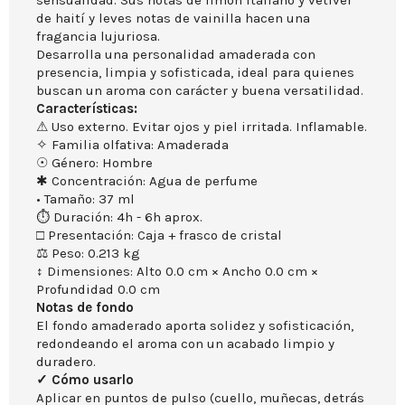
sensualidad. Sus notas de limón italiano y vetiver
de haití y leves notas de vainilla hacen una
fragancia lujuriosa.
Desarrolla una personalidad amaderada con
presencia, limpia y sofisticada, ideal para quienes
buscan un aroma con carácter y buena versatilidad.
Características:
⚠ Uso externo. Evitar ojos y piel irritada. Inflamable.
✧ Familia olfativa: Amaderada
☉ Género: Hombre
✱ Concentración: Agua de perfume
• Tamaño: 37 ml
⏱ Duración: 4h - 6h aprox.
□ Presentación: Caja + frasco de cristal
⚖ Peso: 0.213 kg
↕ Dimensiones: Alto 0.0 cm × Ancho 0.0 cm ×
Profundidad 0.0 cm
Notas de fondo
El fondo amaderado aporta solidez y sofisticación,
redondeando el aroma con un acabado limpio y
duradero.
✓ Cómo usarlo
Aplicar en puntos de pulso (cuello, muñecas, detrás