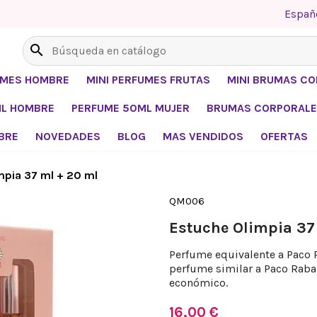
Españ
search
UMES HOMBRE
MINI PERFUMES FRUTAS
MINI BRUMAS C
ML HOMBRE
PERFUME 50ML MUJER
BRUMAS CORPORALE
BRE
NOVEDADES
BLOG
MAS VENDIDOS
OFERTAS
mpia 37 ml + 20 ml
QM006
Estuche Olimpia 37
Perfume equivalente a Paco 
perfume similar a Paco Rab
económico.
16,00 €