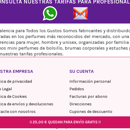
ONSULTA NUESTRAS TARIFAS PARA PROFESIONAL
encia para Todos los Gustos Somos fabricantes y distribuid
iradas en los perfumes más reconocidos del mercado, con una 
ncias para mujer, hombre y unisex, organizadas por familia ol
os mini perfumes de bolsillo, brumas corporales y estuches 
nuestras tarifas profesionales.
STRA EMPRESA
SU CUENTA
tica de privacidad
Información personal
o Legal
Pedidos
tica de Cookies
Facturas por abono
tica de envíos y devoluciones
Direcciones
acte con nosotros
Cupones de descuento
My blog comments
¡¡
¡¡
¡¡
25,00 €
25,00 €
25,00 €
QUEDAN PARA ENVÍO GRATIS !!
QUEDAN PARA ENVÍO GRATIS !!
QUEDAN PARA ENVÍO GRATIS !!
¡¡
¡¡
25,00 €
25,00 €
QUEDAN PARA ENVÍO GRATIS !!
QUEDAN PARA ENVÍO GRATIS !!
© 2026 Reyes Queens Parfum