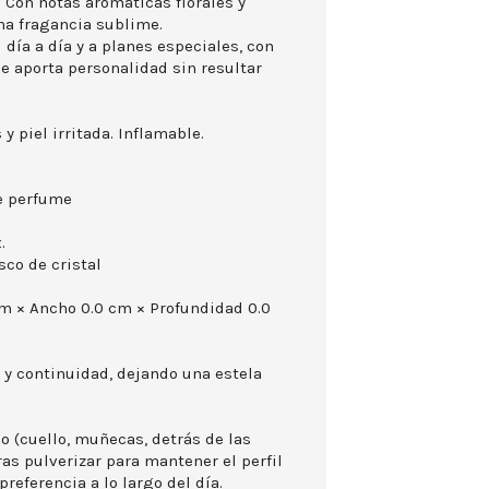
Con notas aromáticas florales y
a fragancia sublime.
 día a día y a planes especiales, con
e aporta personalidad sin resultar
 y piel irritada. Inflamable.
e perfume
.
sco de cristal
cm × Ancho 0.0 cm × Profundidad 0.0
o y continuidad, dejando una estela
o (cuello, muñecas, detrás de las
 tras pulverizar para mantener el perfil
preferencia a lo largo del día.