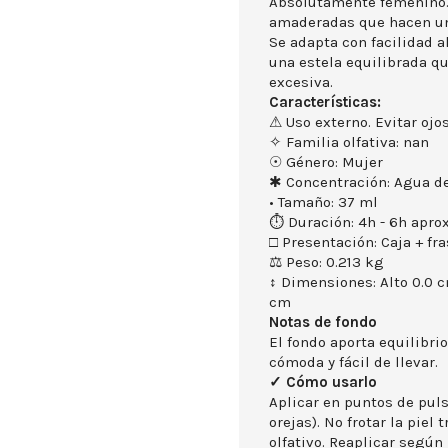
Absolutamente femenino. 
amaderadas que hacen un
Se adapta con facilidad al
una estela equilibrada qu
excesiva.
Características:
⚠ Uso externo. Evitar ojos
✧ Familia olfativa: nan
☉ Género: Mujer
✱ Concentración: Agua d
• Tamaño: 37 ml
⏱ Duración: 4h - 6h aprox
□ Presentación: Caja + fra
⚖ Peso: 0.213 kg
↕ Dimensiones: Alto 0.0 
cm
Notas de fondo
El fondo aporta equilibri
cómoda y fácil de llevar.
✓ Cómo usarlo
Aplicar en puntos de puls
orejas). No frotar la piel
olfativo. Reaplicar según 