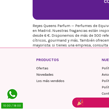
C
Reyes Queens Parfum — Perfumes de Equival
en Madrid. Nuestras fragancias están insp
desde 6 €. Disponemos de más de 500 refere
cítricos, gourmand y más. También ofrecem
mayorista: si tienes una empresa, consulta 
PRODUCTOS
NUE
Ofertas
Polí
Novedades
Avis
Los más vendidos
Polí
Polí
Cont
10:00 / 18:00