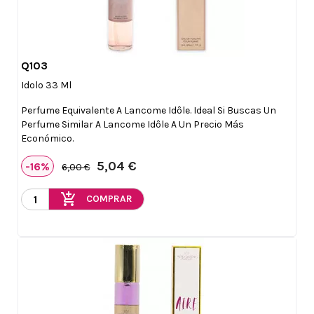
Q103

Vista rápida
Idolo 33 Ml
Perfume Equivalente A Lancome Idôle. Ideal Si Buscas Un
Perfume Similar A Lancome Idôle A Un Precio Más
Económico.
5,04 €
-16%
6,00 €
add_shopping_cart
COMPRAR