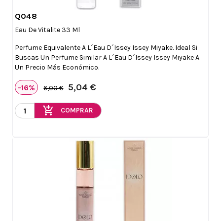
Q048

Vista rápida
Eau De Vitalite 33 Ml
Perfume Equivalente A L´eau D´Issey Issey Miyake. Ideal Si
Buscas Un Perfume Similar A L´eau D´Issey Issey Miyake A
Un Precio Más Económico.
5,04 €
-16%
6,00 €
add_shopping_cart
COMPRAR