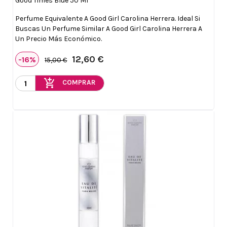
Good Times Blue 50 Ml
Perfume Equivalente A Good Girl Carolina Herrera. Ideal Si
Buscas Un Perfume Similar A Good Girl Carolina Herrera A
Un Precio Más Económico.
12,60 €
-16%
15,00 €
add_shopping_cart
COMPRAR