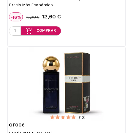
Precio Más Económico.
12,60 €
-16%
15,00 €
add_shopping_cart
COMPRAR
(10)
QF006

Vista rápida