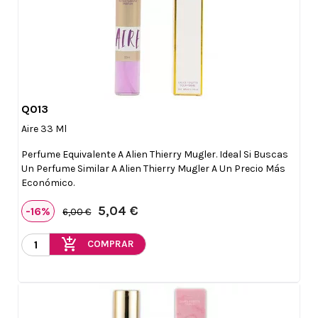
Q013

Vista rápida
Aire 33 Ml
Perfume Equivalente A Alien Thierry Mugler. Ideal Si Buscas
Un Perfume Similar A Alien Thierry Mugler A Un Precio Más
Económico.
5,04 €
-16%
6,00 €
add_shopping_cart
COMPRAR