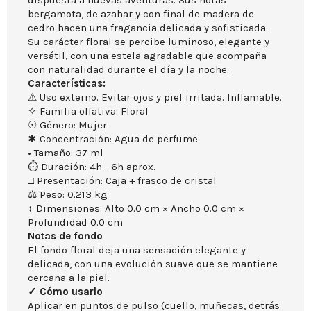
dispuesta a nuevas aventuras. Sus notas
bergamota, de azahar y con final de madera de
cedro hacen una fragancia delicada y sofisticada.
Su carácter floral se percibe luminoso, elegante y
versátil, con una estela agradable que acompaña
con naturalidad durante el día y la noche.
Características:
⚠ Uso externo. Evitar ojos y piel irritada. Inflamable.
✧ Familia olfativa: Floral
☉ Género: Mujer
✱ Concentración: Agua de perfume
• Tamaño: 37 ml
⏱ Duración: 4h - 6h aprox.
□ Presentación: Caja + frasco de cristal
⚖ Peso: 0.213 kg
↕ Dimensiones: Alto 0.0 cm × Ancho 0.0 cm ×
Profundidad 0.0 cm
Notas de fondo
El fondo floral deja una sensación elegante y
delicada, con una evolución suave que se mantiene
cercana a la piel.
✓ Cómo usarlo
Aplicar en puntos de pulso (cuello, muñecas, detrás