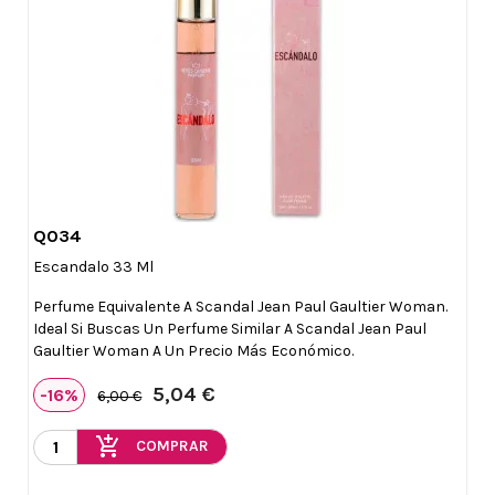
Q034

Vista rápida
Escandalo 33 Ml
Perfume Equivalente A Scandal Jean Paul Gaultier Woman.
Ideal Si Buscas Un Perfume Similar A Scandal Jean Paul
Gaultier Woman A Un Precio Más Económico.
5,04 €
-16%
6,00 €
add_shopping_cart
COMPRAR