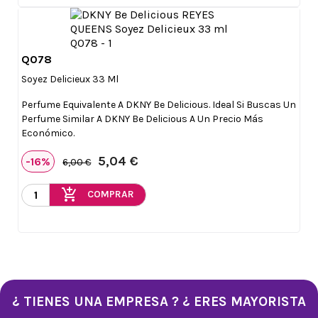
Q078

Vista rápida
Soyez Delicieux 33 Ml
Perfume Equivalente A DKNY Be Delicious. Ideal Si Buscas Un
Perfume Similar A DKNY Be Delicious A Un Precio Más
Económico.
5,04 €
-16%
6,00 €
add_shopping_cart
COMPRAR
¿ TIENES UNA EMPRESA ? ¿ ERES MAYORISTA