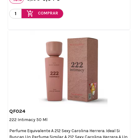
add_shopping_cart
COMPRAR
QF024

Vista rápida
222 Intimacy 50 Ml
Perfume Equivalente A 212 Sexy Carolina Herrera. Ideal Si
Buscas Un Perfume Similar A 212 Sexy Carolina Herrera A Un