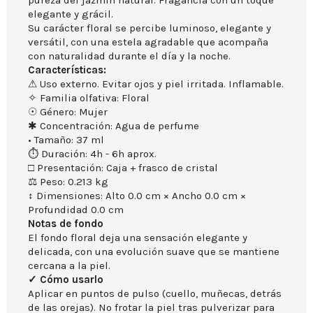
pureza del jazmín natural. Fragancia con un toque
elegante y grácil.
Su carácter floral se percibe luminoso, elegante y
versátil, con una estela agradable que acompaña
con naturalidad durante el día y la noche.
Características:
⚠ Uso externo. Evitar ojos y piel irritada. Inflamable.
✧ Familia olfativa: Floral
☉ Género: Mujer
✱ Concentración: Agua de perfume
• Tamaño: 37 ml
⏱ Duración: 4h - 6h aprox.
□ Presentación: Caja + frasco de cristal
⚖ Peso: 0.213 kg
↕ Dimensiones: Alto 0.0 cm × Ancho 0.0 cm ×
Profundidad 0.0 cm
Notas de fondo
El fondo floral deja una sensación elegante y
delicada, con una evolución suave que se mantiene
cercana a la piel.
✓ Cómo usarlo
Aplicar en puntos de pulso (cuello, muñecas, detrás
de las orejas). No frotar la piel tras pulverizar para