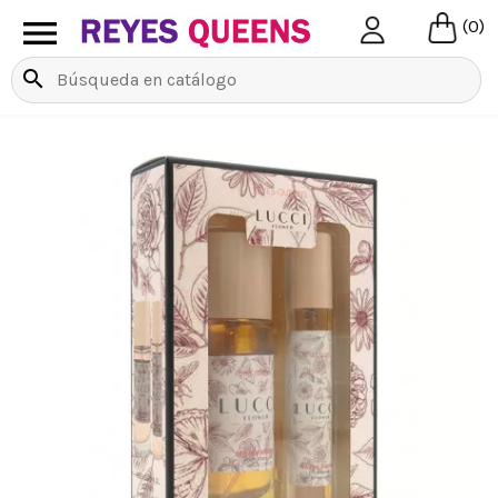

(0)
search