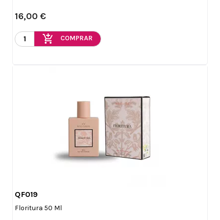
16,00 €
add_shopping_cart
COMPRAR
QF019

Vista rápida
Floritura 50 Ml