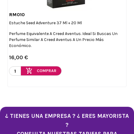
RM010

Vista rápida
Estuche Seed Adventure 37 Ml + 20 Ml
Perfume Equivalente A Creed Aventus. Ideal Si Buscas Un
Perfume Similar A Creed Aventus A Un Precio Más
Económico.
16,00 €
add_shopping_cart
COMPRAR
¿ TIENES UNA EMPRESA ? ¿ ERES MAYORISTA
?
CONSULTA NUESTRAS TARIFAS PARA