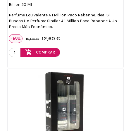
Billion 50 Ml
Perfume Equivalente A 1 Million Paco Rabanne. Ideal Si
Buscas Un Perfume Similar A 1 Million Paco Rabanne A Un
Precio Más Económico.
12,60 €
-16%
15,00 €
add_shopping_cart
COMPRAR