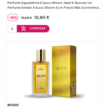
Perfume Equivalente A Gucci Bloom. Ideal Si Buscas Un
Perfume Similar A Gucci Bloom A Un Precio Más Económico.
12,60 €
-16%
15,00 €
add_shopping_cart
COMPRAR
RF001

Vista rápida