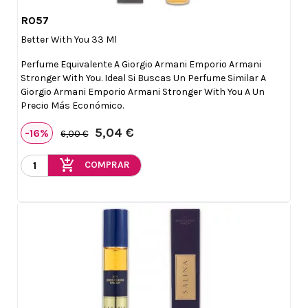
R057

Vista rápida
Better With You 33 Ml
Perfume Equivalente A Giorgio Armani Emporio Armani
Stronger With You. Ideal Si Buscas Un Perfume Similar A
Giorgio Armani Emporio Armani Stronger With You A Un
Precio Más Económico.
5,04 €
-16%
6,00 €
add_shopping_cart
COMPRAR