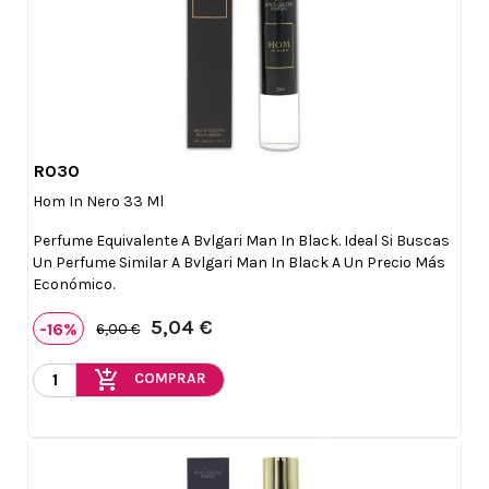
R030

Vista rápida
Hom In Nero 33 Ml
Perfume Equivalente A Bvlgari Man In Black. Ideal Si Buscas
Un Perfume Similar A Bvlgari Man In Black A Un Precio Más
Económico.
5,04 €
-16%
6,00 €
add_shopping_cart
COMPRAR