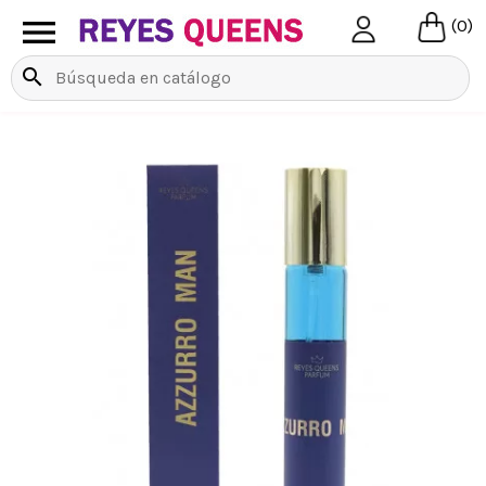

(0)
search