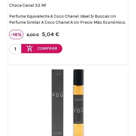
Choce Canal 33 Ml
Perfume Equivalente A Coco Chanel. Ideal Si Buscas Un
Perfume Similar A Coco Chanel A Un Precio Más Económico.
5,04 €
-16%
6,00 €
add_shopping_cart
COMPRAR