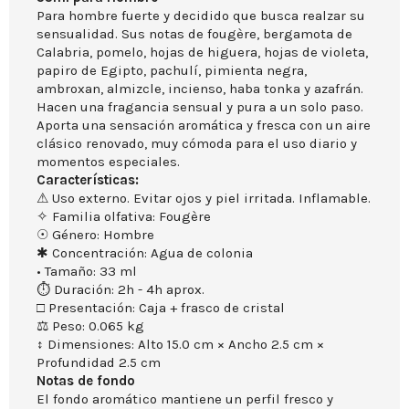
Para hombre fuerte y decidido que busca realzar su
sensualidad. Sus notas de fougère, bergamota de
Calabria, pomelo, hojas de higuera, hojas de violeta,
papiro de Egipto, pachulí, pimienta negra,
ambroxan, almizcle, incienso, haba tonka y azafrán.
Hacen una fragancia sensual y pura a un solo paso.
Aporta una sensación aromática y fresca con un aire
clásico renovado, muy cómoda para el uso diario y
momentos especiales.
Características:
⚠ Uso externo. Evitar ojos y piel irritada. Inflamable.
✧ Familia olfativa: Fougère
☉ Género: Hombre
✱ Concentración: Agua de colonia
• Tamaño: 33 ml
⏱ Duración: 2h - 4h aprox.
□ Presentación: Caja + frasco de cristal
⚖ Peso: 0.065 kg
↕ Dimensiones: Alto 15.0 cm × Ancho 2.5 cm ×
Profundidad 2.5 cm
Notas de fondo
El fondo aromático mantiene un perfil fresco y