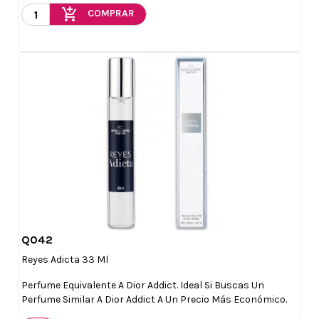
add_shopping_cart
COMPRAR
Q042

Vista rápida
Reyes Adicta 33 Ml
Perfume Equivalente A Dior Addict. Ideal Si Buscas Un
Perfume Similar A Dior Addict A Un Precio Más Económico.