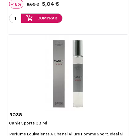
5,04 €
-16%
6,00 €
add_shopping_cart
COMPRAR
R038

Vista rápida
Canle Sports 33 Ml
Perfume Equivalente A Chanel Allure Homme Sport. Ideal Si