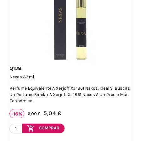
Q138

Vista rápida
Nexas 33ml
Perfume Equivalente A Xerjoff XJ 1861 Naxos. Ideal Si Buscas
Un Perfume Similar A Xerjoff XJ 1861 Naxos A Un Precio Más
Económico.
5,04 €
-16%
6,00 €
add_shopping_cart
COMPRAR