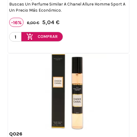
Buscas Un Perfume Similar A Chanel Allure Homme Sport A
Un Precio Más Económico.
5,04 €
-16%
6,00 €
add_shopping_cart
COMPRAR
Q026

Vista rápida