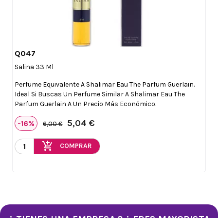
Q047

Vista rápida
Salina 33 Ml
Perfume Equivalente A Shalimar Eau The Parfum Guerlain.
Ideal Si Buscas Un Perfume Similar A Shalimar Eau The
Parfum Guerlain A Un Precio Más Económico.
5,04 €
-16%
6,00 €
add_shopping_cart
COMPRAR