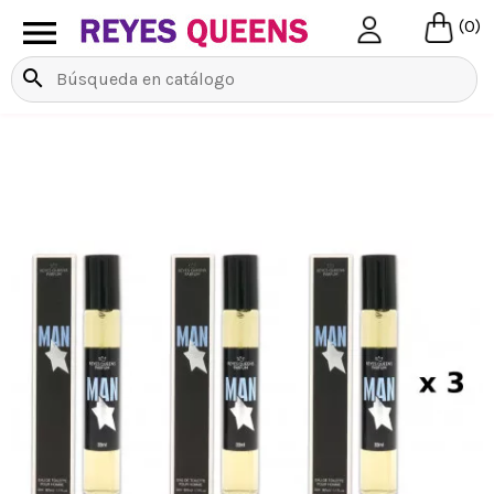

(0)
search