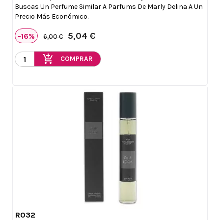
Buscas Un Perfume Similar A Parfums De Marly Delina A Un
Precio Más Económico.
5,04 €
-16%
6,00 €
add_shopping_cart
COMPRAR
R032

Vista rápida