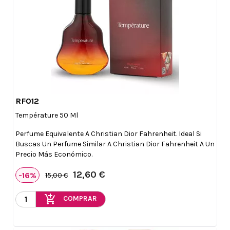
RF012

Vista rápida
Température 50 Ml
Perfume Equivalente A Christian Dior Fahrenheit. Ideal Si
Buscas Un Perfume Similar A Christian Dior Fahrenheit A Un
Precio Más Económico.
12,60 €
-16%
15,00 €
add_shopping_cart
COMPRAR