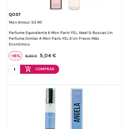
Q037

Vista rápida
Mon Amour 33 Ml
Perfume Equivalente A Mon Paris YSL. Ideal Si Buscas Un
Perfume Similar A Mon Paris YSL A Un Precio Más
Económico.
5,04 €
-16%
6,00 €
add_shopping_cart
COMPRAR