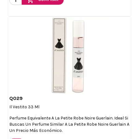
add_shopping_cart
Q029

Vista rápida
Il Vestito 33 Ml
Perfume Equivalente A La Petite Robe Noire Guerlain. Ideal Si
Buscas Un Perfume Similar A La Petite Robe Noire Guerlain A
Un Precio Más Económico.