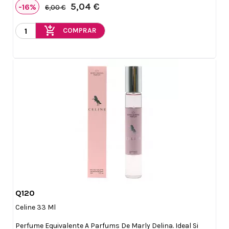
5,04 €
-16%
6,00 €
add_shopping_cart
COMPRAR
Q120

Vista rápida
Celine 33 Ml
Perfume Equivalente A Parfums De Marly Delina. Ideal Si