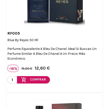
RF005

Vista rápida
Blue By Reyes 50 Ml
Perfume Equivalente A Bleu De Chanel. Ideal Si Buscas Un
Perfume Similar A Bleu De Chanel A Un Precio Más
Económico.
12,60 €
-16%
15,00 €
add_shopping_cart
COMPRAR