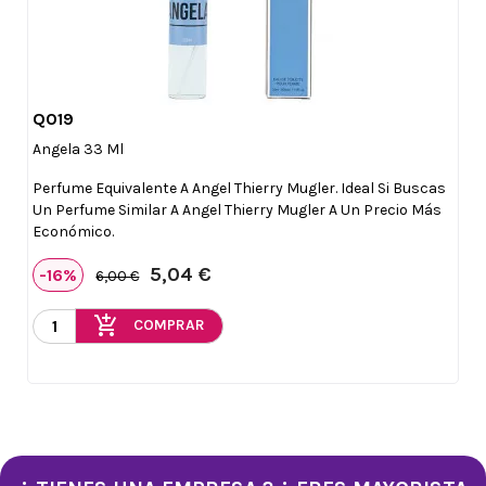
Q019

Vista rápida
Angela 33 Ml
Perfume Equivalente A Angel Thierry Mugler. Ideal Si Buscas
Un Perfume Similar A Angel Thierry Mugler A Un Precio Más
Económico.
5,04 €
-16%
6,00 €
add_shopping_cart
COMPRAR