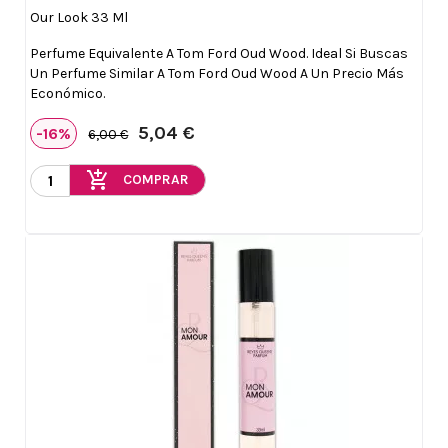
Our Look 33 Ml
Perfume Equivalente A Tom Ford Oud Wood. Ideal Si Buscas
Un Perfume Similar A Tom Ford Oud Wood A Un Precio Más
Económico.
5,04 €
-16%
6,00 €
add_shopping_cart
COMPRAR