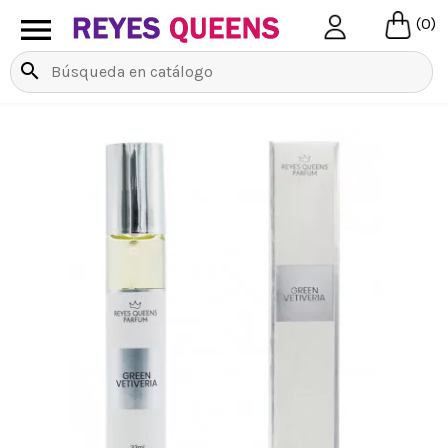

(0)
search