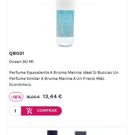
QB021

Vista rápida
Ocean 90 Ml
Perfume Equivalente A Bruma Marina. Ideal Si Buscas Un
Perfume Similar A Bruma Marina A Un Precio Más
Económico.
13,44 €
-16%
16,00 €
add_shopping_cart
COMPRAR