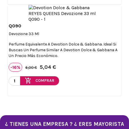
Q090

Vista rápida
Devozione 33 Ml
Perfume Equivalente A Devotion Dolce & Gabbana. Ideal Si
Buscas Un Perfume Similar A Devotion Dolce & Gabbana A
Un Precio Más Económico.
5,04 €
-16%
6,00 €
add_shopping_cart
COMPRAR
¿ TIENES UNA EMPRESA ? ¿ ERES MAYORISTA