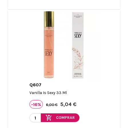
Q607

Vista rápida
Vanilla Is Sexy 33 Ml
5,04 €
-16%
6,00 €
add_shopping_cart
COMPRAR