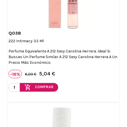
Q038

Vista rápida
222 Intimacy 33 Ml
Perfume Equivalente A 212 Sexy Carolina Herrera. Ideal Si
Buscas Un Perfume Similar A 212 Sexy Carolina Herrera A Un
Precio Más Económico.
5,04 €
-16%
6,00 €
add_shopping_cart
COMPRAR