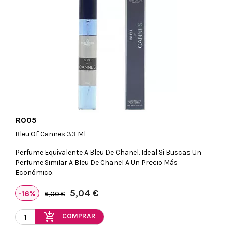
R005

Vista rápida
Bleu Of Cannes 33 Ml
Perfume Equivalente A Bleu De Chanel. Ideal Si Buscas Un
Perfume Similar A Bleu De Chanel A Un Precio Más
Económico.
5,04 €
-16%
6,00 €
add_shopping_cart
COMPRAR