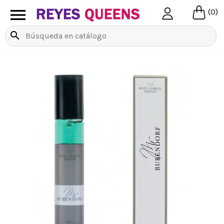

(0)
search