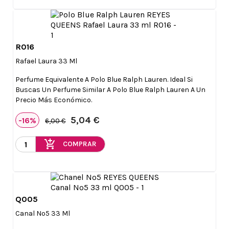
R016

Vista rápida
Rafael Laura 33 Ml
Perfume Equivalente A Polo Blue Ralph Lauren. Ideal Si
Buscas Un Perfume Similar A Polo Blue Ralph Lauren A Un
Precio Más Económico.
5,04 €
-16%
6,00 €
add_shopping_cart
COMPRAR
Q005

Vista rápida
Canal Nº5 33 Ml