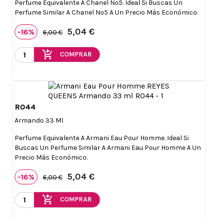
Perfume Equivalente A Chanel Nº5. Ideal Si Buscas Un
Perfume Similar A Chanel Nº5 A Un Precio Más Económico.
5,04 €
-16%
6,00 €
add_shopping_cart
COMPRAR
R044

Vista rápida
Armando 33 Ml
Perfume Equivalente A Armani Eau Pour Homme. Ideal Si
Buscas Un Perfume Similar A Armani Eau Pour Homme A Un
Precio Más Económico.
5,04 €
-16%
6,00 €
add_shopping_cart
COMPRAR