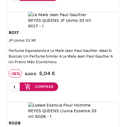
R017

Vista rápida
JP Uomo 33 Ml
Perfume Equivalente A Le Male Jean Paul Gaultier. Ideal Si
Buscas Un Perfume Similar A Le Male Jean Paul Gaultier A
Un Precio Más Económico.
5,04 €
-16%
6,00 €
add_shopping_cart
COMPRAR
R028

Vista rápida