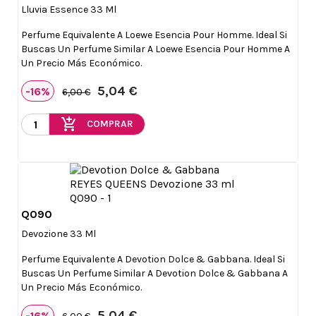
Lluvia Essence 33 Ml
Perfume Equivalente A Loewe Esencia Pour Homme. Ideal Si
Buscas Un Perfume Similar A Loewe Esencia Pour Homme A
Un Precio Más Económico.
5,04 €
-16%
6,00 €
add_shopping_cart
COMPRAR
Q090

Vista rápida
Devozione 33 Ml
Perfume Equivalente A Devotion Dolce & Gabbana. Ideal Si
Buscas Un Perfume Similar A Devotion Dolce & Gabbana A
Un Precio Más Económico.
5,04 €
-16%