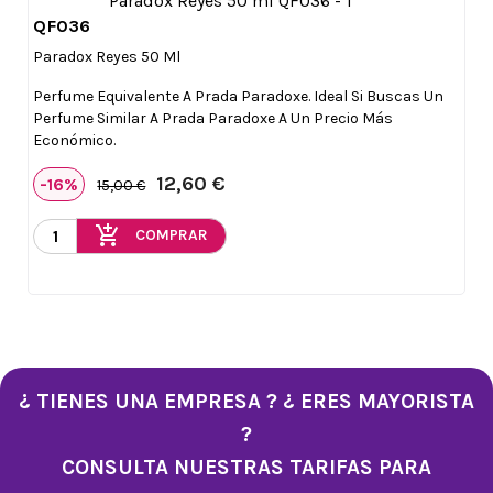
QF036

Vista rápida
Paradox Reyes 50 Ml
Perfume Equivalente A Prada Paradoxe. Ideal Si Buscas Un
Perfume Similar A Prada Paradoxe A Un Precio Más
Económico.
12,60 €
-16%
15,00 €
add_shopping_cart
COMPRAR
¿ TIENES UNA EMPRESA ? ¿ ERES MAYORISTA
?
CONSULTA NUESTRAS TARIFAS PARA