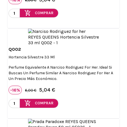
6,00 €
add_shopping_cart
COMPRAR
Q002

Vista rápida
Hortencia Silvestre 33 Ml
Perfume Equivalente A Narciso Rodriguez For Her. Ideal Si
Buscas Un Perfume Similar A Narciso Rodriguez For Her A
Un Precio Más Económico.
5,04 €
-16%
6,00 €
add_shopping_cart
COMPRAR