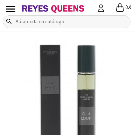

(0)
search