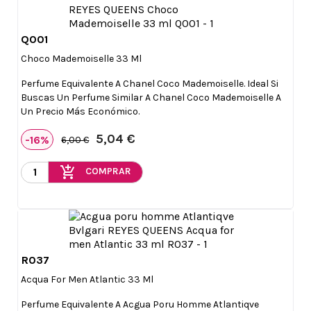
Q001

Vista rápida
Choco Mademoiselle 33 Ml
Perfume Equivalente A Chanel Coco Mademoiselle. Ideal Si
Buscas Un Perfume Similar A Chanel Coco Mademoiselle A
Un Precio Más Económico.
5,04 €
-16%
6,00 €
add_shopping_cart
COMPRAR
R037

Vista rápida
Acqua For Men Atlantic 33 Ml
Perfume Equivalente A Acgua Poru Homme Atlantiqve