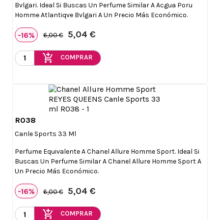
Bvlgari. Ideal Si Buscas Un Perfume Similar A Acgua Poru
Homme Atlantiqve Bvlgari A Un Precio Más Económico.
5,04 €
-16%
6,00 €
add_shopping_cart
COMPRAR
R038

Vista rápida
Canle Sports 33 Ml
Perfume Equivalente A Chanel Allure Homme Sport. Ideal Si
Buscas Un Perfume Similar A Chanel Allure Homme Sport A
Un Precio Más Económico.
5,04 €
-16%
6,00 €
add_shopping_cart
COMPRAR