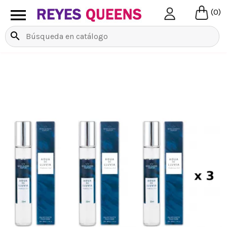

(0)
search