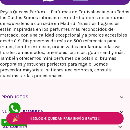
Reyes Queens Parfum — Perfumes de Equivalencia para Todos
los Gustos Somos fabricantes y distribuidores de perfumes
de equivalencia con sede en Madrid. Nuestras fragancias
están inspiradas en los perfumes más reconocidos del
mercado, con una calidad excepcional y a precios accesibles
desde 6 €. Disponemos de más de 500 referencias para
mujer, hombre y unisex, organizadas por familia olfativa:
florales, amaderados, orientales, cítricos, gourmand y más.
También ofrecemos mini perfumes de bolsillo, brumas
corporales y estuches perfectos para regalo. Somos
proveedor mayorista: si tienes una empresa, consulta
nuestras tarifas profesionales.

PRODUCTOS

NUESTRA EMPRESA
¡¡
¡¡
25,00 €
25,00 €
QUEDAN PARA ENVÍO GRATIS !!
QUEDAN PARA ENVÍO GRATIS !!
¡¡
¡¡
25,00 €
25,00 €
QUEDAN PARA ENVÍO GRATIS !!
QUEDAN PARA ENVÍO GRATIS !!
10:00 / 18:00

SU CUENTA