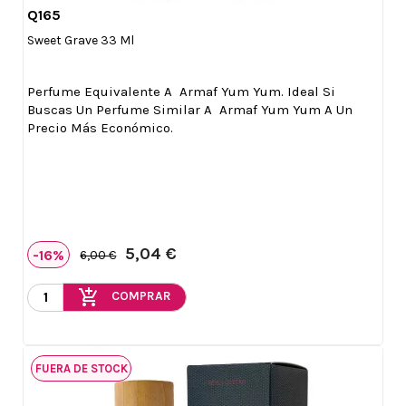
Q165

Vista rápida
Sweet Grave 33 Ml
Perfume Equivalente A Armaf Yum Yum. Ideal Si
Buscas Un Perfume Similar A Armaf Yum Yum A Un
Precio Más Económico.
5,04 €
-16%
6,00 €
add_shopping_cart
COMPRAR
FUERA DE STOCK