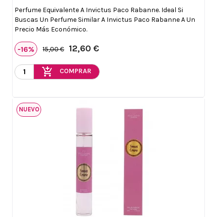
Perfume Equivalente A Invictus Paco Rabanne. Ideal Si
Buscas Un Perfume Similar A Invictus Paco Rabanne A Un
Precio Más Económico.
12,60 €
-16%
15,00 €
add_shopping_cart
COMPRAR
NUEVO