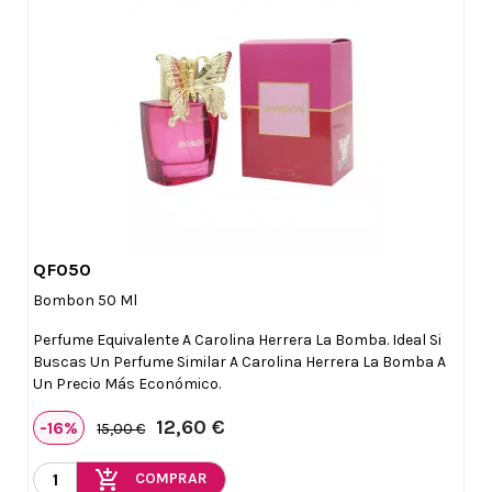
QF050

Vista rápida
Bombon 50 Ml
Perfume Equivalente A Carolina Herrera La Bomba. Ideal Si
Buscas Un Perfume Similar A Carolina Herrera La Bomba A
Un Precio Más Económico.
12,60 €
-16%
15,00 €
add_shopping_cart
COMPRAR