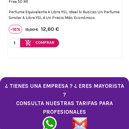
Free 50 Ml
Perfume Equivalente A Libre YSL. Ideal Si Buscas Un Perfume
Similar A Libre YSL A Un Precio Más Económico.
12,60 €
-16%
15,00 €
add_shopping_cart
COMPRAR
¿ TIENES UNA EMPRESA ? ¿ ERES MAYORISTA
?
CONSULTA NUESTRAS TARIFAS PARA
PROFESIONALES