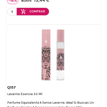
13,44 €
-16%
16,00 €
add_shopping_cart
COMPRAR
Q157

Vista rápida
Lavanta Esencia 33 Ml
Perfume Equivalente A Sense Laverne. Ideal Si Buscas Un