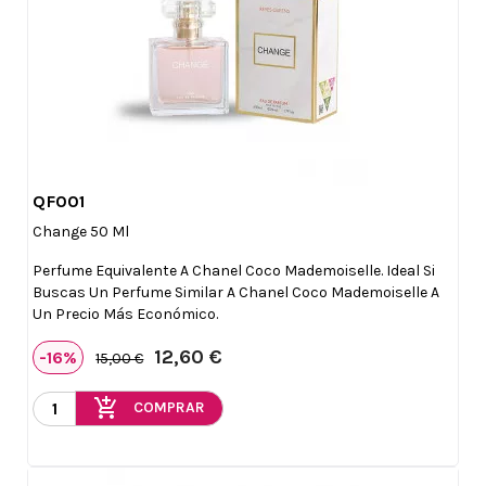
QF001

Vista rápida
Change 50 Ml
Perfume Equivalente A Chanel Coco Mademoiselle. Ideal Si
Buscas Un Perfume Similar A Chanel Coco Mademoiselle A
Un Precio Más Económico.
12,60 €
-16%
15,00 €
add_shopping_cart
COMPRAR