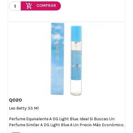
add_shopping_cart
COMPRAR
Q020

Vista rápida
Leo Betty 33 Ml
Perfume Equivalente A DG Light Blue. Ideal Si Buscas Un
Perfume Similar A DG Light Blue A Un Precio Más Económico.