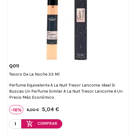
Q011

Vista rápida
Tesoro De La Noche 33 Ml
Perfume Equivalente A La Nuit Tresor Lancome. Ideal Si
Buscas Un Perfume Similar A La Nuit Tresor Lancome A Un
Precio Más Económico.
5,04 €
-16%
6,00 €
add_shopping_cart
COMPRAR