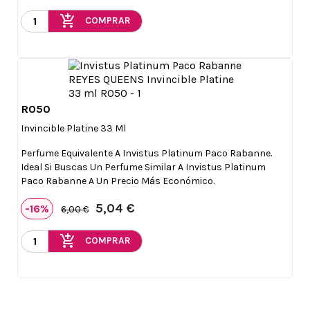
add_shopping_cart
COMPRAR
R050

Vista rápida
Invincible Platine 33 Ml
Perfume Equivalente A Invistus Platinum Paco Rabanne.
Ideal Si Buscas Un Perfume Similar A Invistus Platinum
Paco Rabanne A Un Precio Más Económico.
5,04 €
-16%
6,00 €
add_shopping_cart
COMPRAR