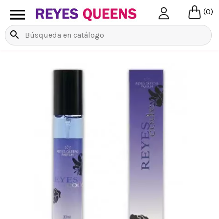

(0)
search