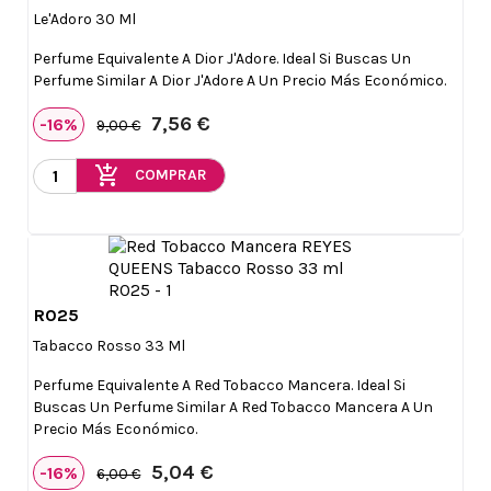
Le'Adoro 30 Ml
Perfume Equivalente A Dior J'Adore. Ideal Si Buscas Un
Perfume Similar A Dior J'Adore A Un Precio Más Económico.
7,56 €
-16%
9,00 €
add_shopping_cart
COMPRAR
R025

Vista rápida
Tabacco Rosso 33 Ml
Perfume Equivalente A Red Tobacco Mancera. Ideal Si
Buscas Un Perfume Similar A Red Tobacco Mancera A Un
Precio Más Económico.
5,04 €
-16%
6,00 €