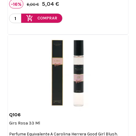
5,04 €
-16%
6,00 €
add_shopping_cart
COMPRAR
Q106

Vista rápida
Girs Rosa 33 Ml
Perfume Equivalente A Carolina Herrera Good Girl Blush.