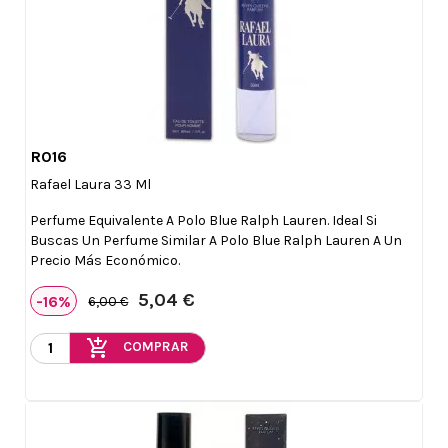
R016

Vista rápida
Rafael Laura 33 Ml
Perfume Equivalente A Polo Blue Ralph Lauren. Ideal Si
Buscas Un Perfume Similar A Polo Blue Ralph Lauren A Un
Precio Más Económico.
5,04 €
-16%
6,00 €
add_shopping_cart
COMPRAR