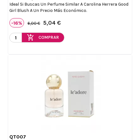
Ideal Si Buscas Un Perfume Similar A Carolina Herrera Good
Girl Blush A Un Precio Más Económico.
5,04 €
-16%
6,00 €
add_shopping_cart
COMPRAR
QT007

Vista rápida