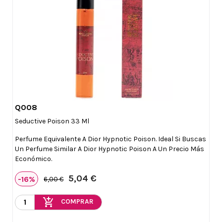
Q008

Vista rápida
Seductive Poison 33 Ml
Perfume Equivalente A Dior Hypnotic Poison. Ideal Si Buscas
Un Perfume Similar A Dior Hypnotic Poison A Un Precio Más
Económico.
5,04 €
-16%
6,00 €
add_shopping_cart
COMPRAR