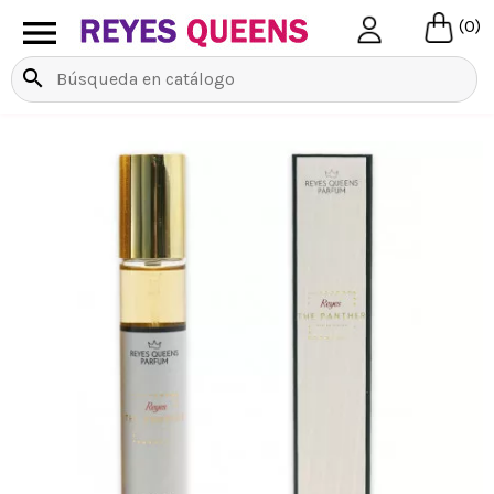

(0)
search