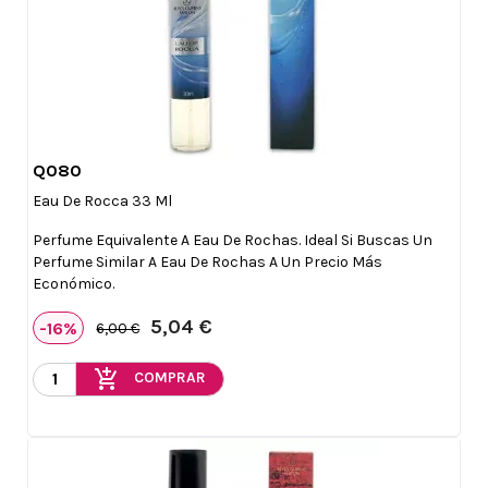
Q080

Vista rápida
Eau De Rocca 33 Ml
Perfume Equivalente A Eau De Rochas. Ideal Si Buscas Un
Perfume Similar A Eau De Rochas A Un Precio Más
Económico.
5,04 €
-16%
6,00 €
add_shopping_cart
COMPRAR