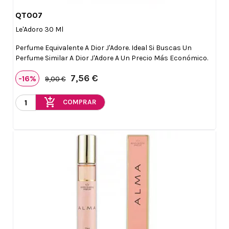
QT007

Vista rápida
Le'Adoro 30 Ml
Perfume Equivalente A Dior J'Adore. Ideal Si Buscas Un
Perfume Similar A Dior J'Adore A Un Precio Más Económico.
7,56 €
-16%
9,00 €
add_shopping_cart
COMPRAR