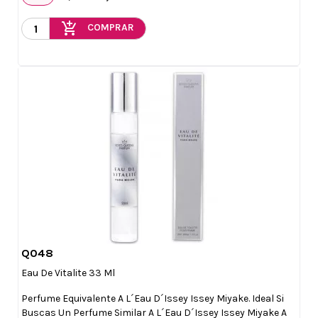
add_shopping_cart
COMPRAR
Q048

Vista rápida
Eau De Vitalite 33 Ml
Perfume Equivalente A L´eau D´Issey Issey Miyake. Ideal Si
Buscas Un Perfume Similar A L´eau D´Issey Issey Miyake A