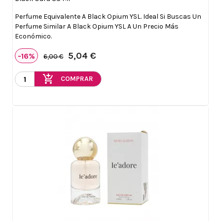
Perfume Equivalente A Black Opium YSL. Ideal Si Buscas Un
Perfume Similar A Black Opium YSL A Un Precio Más
Económico.
5,04 €
-16%
6,00 €
add_shopping_cart
COMPRAR