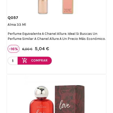
Q057

Vista rápida
Alma 33 Ml
Perfume Equivalente A Chanel Allure. Ideal Si Buscas Un
Perfume Similar A Chanel Allure A Un Precio Más Económico.
5,04 €
-16%
6,00 €
add_shopping_cart
COMPRAR