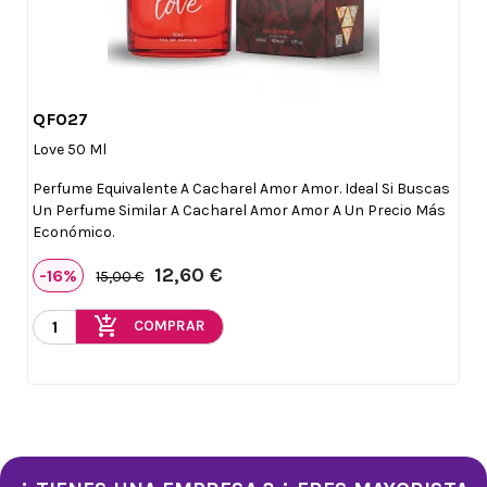
QF027

Vista rápida
Love 50 Ml
Perfume Equivalente A Cacharel Amor Amor. Ideal Si Buscas
Un Perfume Similar A Cacharel Amor Amor A Un Precio Más
Económico.
12,60 €
-16%
15,00 €
add_shopping_cart
COMPRAR