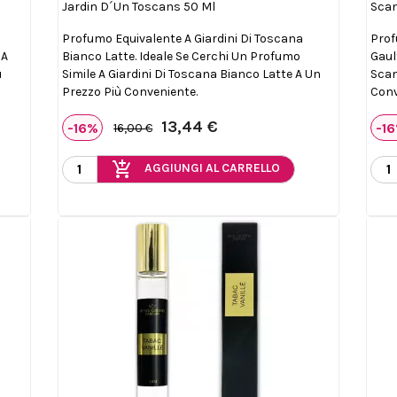
Jardin D´un Toscans 50 Ml
Scan
Profumo Equivalente A Giardini Di Toscana
Prof
 A
Bianco Latte. Ideale Se Cerchi Un Profumo
Gaul
ù
Simile A Giardini Di Toscana Bianco Latte A Un
Scan
Prezzo Più Conveniente.
Conv
13,44 €
-16%
-1
16,00 €
add_shopping_cart
AGGIUNGI AL CARRELLO