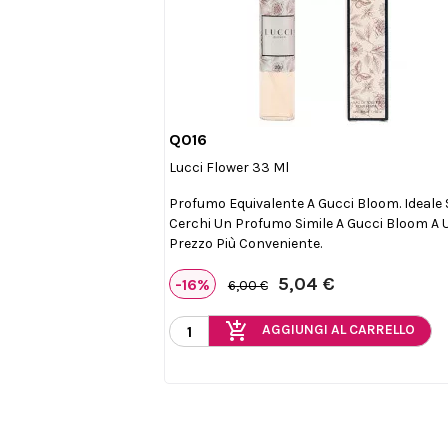
Q016

Anteprima
Lucci Flower 33 Ml
Profumo Equivalente A Gucci Bloom. Ideale 
Cerchi Un Profumo Simile A Gucci Bloom A 
Prezzo Più Conveniente.
5,04 €
-16%
6,00 €
add_shopping_cart
AGGIUNGI AL CARRELLO