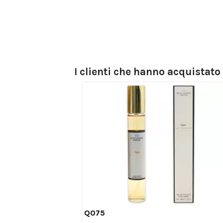
I clienti che hanno acquistat
Q075

Anteprima