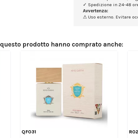
✓ Spedizione in 24-48 ore
Avvertenza:
⚠ Uso esterno. Evitare occ
o questo prodotto hanno comprato anche:
QF031
R0

Anteprima