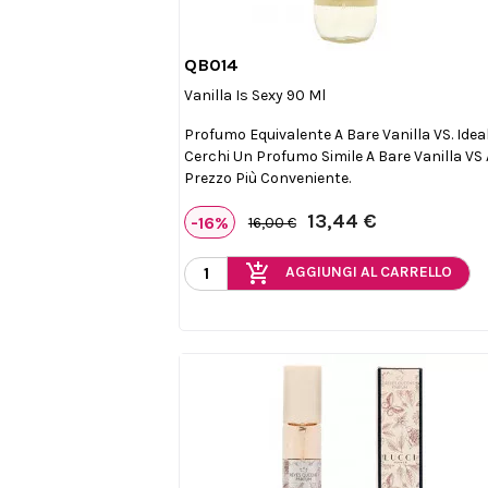
QB014

Anteprima
Vanilla Is Sexy 90 Ml
Profumo Equivalente A Bare Vanilla VS. Idea
Cerchi Un Profumo Simile A Bare Vanilla VS
Prezzo Più Conveniente.
13,44 €
-16%
16,00 €
add_shopping_cart
AGGIUNGI AL CARRELLO