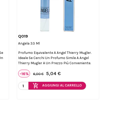
Q019

Anteprima
Angela 33 Ml
Se
Profumo Equivalente A Angel Thierry Mugler.
Un
Ideale Se Cerchi Un Profumo Simile A Angel
Thierry Mugler A Un Prezzo Più Conveniente.
5,04 €
-16%
6,00 €
add_shopping_cart
AGGIUNGI AL CARRELLO