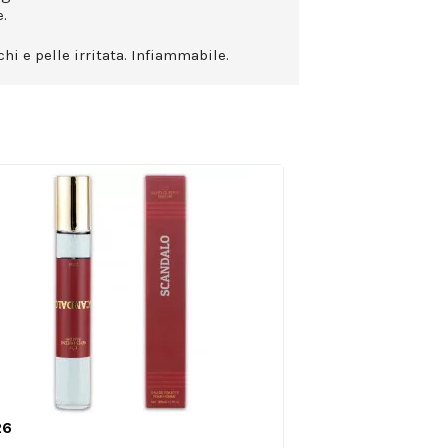
.
hi e pelle irritata. Infiammabile.
26

Anteprima