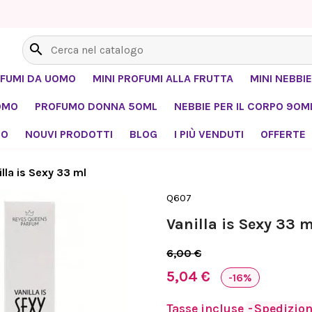
search
OFUMI DA UOMO
MINI PROFUMI ALLA FRUTTA
MINI NEBBIE
OMO
PROFUMO DONNA 50ML
NEBBIE PER IL CORPO 90M
MO
NOUVI PRODOTTI
BLOG
I PIÙ VENDUTI
OFFERTE
illa is Sexy 33 ml
Q607
Vanilla is Sexy 33 m
6,00 €
5,04 €
-16%
Tasse incluse
Spedizione