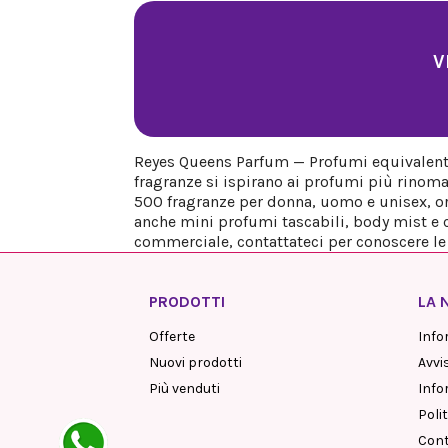
V
Reyes Queens Parfum — Profumi equivalenti 
fragranze si ispirano ai profumi più rinoma
500 fragranze per donna, uomo e unisex, org
anche mini profumi tascabili, body mist e co
commerciale, contattateci per conoscere le n
PRODOTTI
LA 
Offerte
Info
Nuovi prodotti
Avvi
Più venduti
Info
Polit
Cont