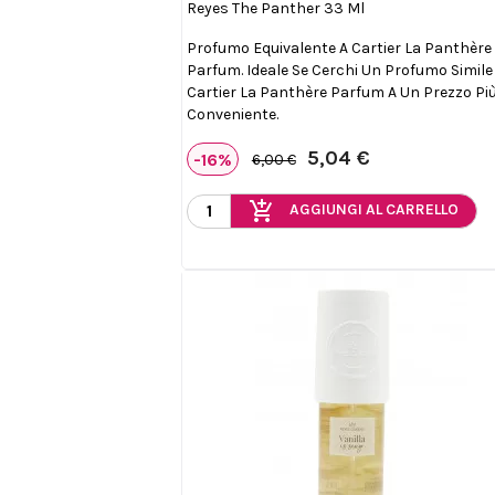
Reyes The Panther 33 Ml
Profumo Equivalente A Cartier La Panthère
Parfum. Ideale Se Cerchi Un Profumo Simile
Cartier La Panthère Parfum A Un Prezzo Pi
Conveniente.
5,04 €
-16%
6,00 €
add_shopping_cart
AGGIUNGI AL CARRELLO