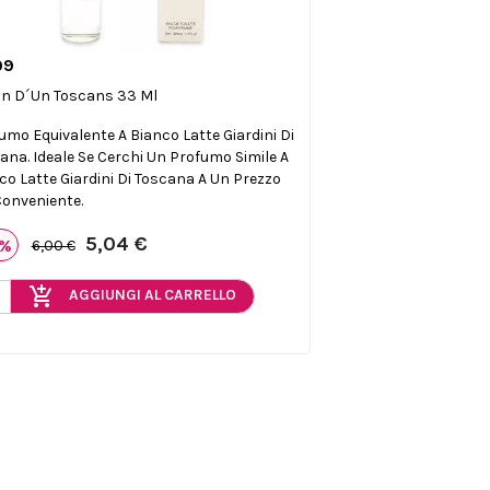
99

Anteprima
in D´un Toscans 33 Ml
umo Equivalente A Bianco Latte Giardini Di
ana. Ideale Se Cerchi Un Profumo Simile A
co Latte Giardini Di Toscana A Un Prezzo
Conveniente.
5,04 €
6%
6,00 €
add_shopping_cart
AGGIUNGI AL CARRELLO