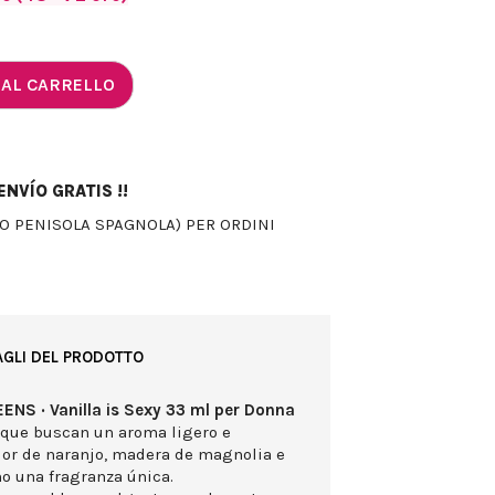
 AL CARRELLO
NVÍO GRATIS !!
LO PENISOLA SPAGNOLA) PER ORDINI
AGLI DEL PRODOTTO
NS · Vanilla is Sexy 33 ml per Donna
 que buscan un aroma ligero e
flor de naranjo, madera de magnolia e
no una fragranza única.