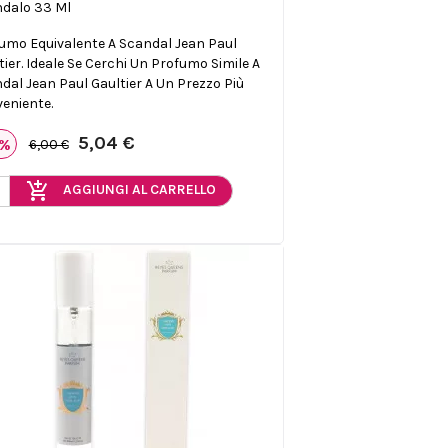
dalo 33 Ml
umo Equivalente A Scandal Jean Paul
tier. Ideale Se Cerchi Un Profumo Simile A
dal Jean Paul Gaultier A Un Prezzo Più
eniente.
5,04 €
6%
6,00 €
add_shopping_cart
AGGIUNGI AL CARRELLO