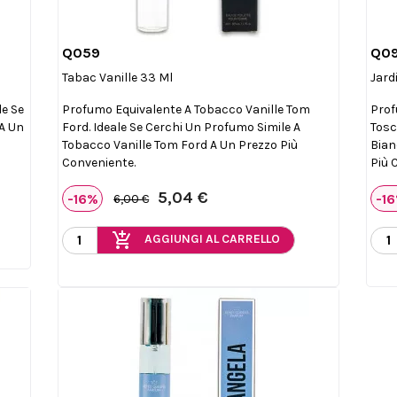
Q059
Q0

Anteprima
Tabac Vanille 33 Ml
Jard
le Se
Profumo Equivalente A Tobacco Vanille Tom
Prof
 A Un
Ford. Ideale Se Cerchi Un Profumo Simile A
Tosc
Tobacco Vanille Tom Ford A Un Prezzo Più
Bian
Conveniente.
Più 
5,04 €
-16%
-1
6,00 €
add_shopping_cart
AGGIUNGI AL CARRELLO