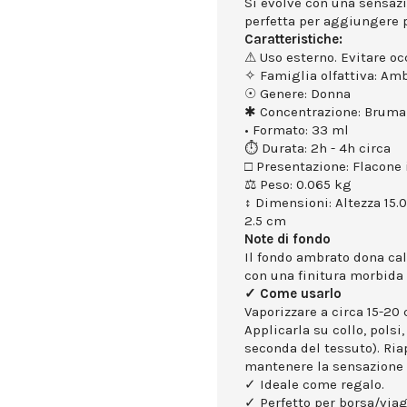
Si evolve con una sensaz
perfetta per aggiungere p
Caratteristiche:
⚠ Uso esterno. Evitare occ
✧ Famiglia olfattiva: Amb
☉ Genere: Donna
✱ Concentrazione: Bruma
• Formato: 33 ml
⏱ Durata: 2h - 4h circa
□ Presentazione: Flacone 
⚖ Peso: 0.065 kg
↕ Dimensioni: Altezza 15.
2.5 cm
Note di fondo
Il fondo ambrato dona cal
con una finitura morbida 
✓ Come usarlo
Vaporizzare a circa 15-20 
Applicarla su collo, polsi,
seconda del tessuto). Ria
mantenere la sensazione 
✓ Ideale come regalo.
✓ Perfetto per borsa/viag