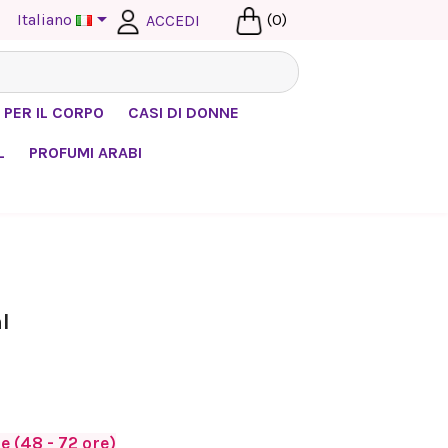

Italiano
(0)
ACCEDI
 PER IL CORPO
CASI DI DONNE
L
PROFUMI ARABI
l
 (48 - 72 ore)