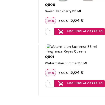
Q508

Anteprima
Sweet Blackberry 33 Ml
5,04 €
-16%
6,00 €
add_shopping_cart
AGGIUNGI AL CARRELLO
Q501

Anteprima
Watermelon Summer 33 Ml
5,04 €
-16%
6,00 €
add_shopping_cart
AGGIUNGI AL CARRELLO