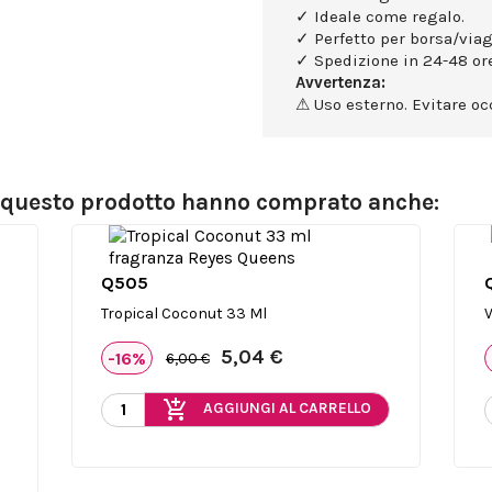
✓ Ideale come regalo.
✓ Perfetto per borsa/viag
✓ Spedizione in 24-48 ore
Avvertenza:
⚠ Uso esterno. Evitare occ
o questo prodotto hanno comprato anche:
Q505

Anteprima
Tropical Coconut 33 Ml
V
5,04 €
-16%
6,00 €
add_shopping_cart
AGGIUNGI AL CARRELLO