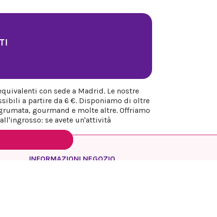
TI
equivalenti con sede a Madrid. Le nostre
sibili a partire da 6 €. Disponiamo di oltre
 agrumata, gourmand e molte altre. Offriamo
ll'ingrosso: se avete un'attività
INFORMAZIONI NEGOZIO
REYESQUEENS PARFUM
Spagna
Madrid
Chiamaci:
+34 649 17 48 74
Inviaci un'e-mail: