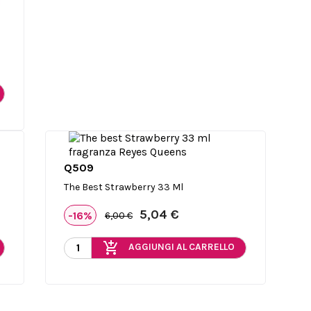
Q509

Anteprima
The Best Strawberry 33 Ml
5,04 €
-16%
6,00 €
add_shopping_cart
AGGIUNGI AL CARRELLO