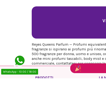
V
Reyes Queens Parfum — Profumi equivalenti 
fragranze si ispirano ai profumi più rinoma
500 fragranze per donna, uomo e unisex, org
anche mini profumi tascabili, body mist e co
commerciale, contattateci per conoscere le n
WhatsApp - 10:00 / 18:00
PRODOTTI
LA 
Offerte
Info
Nuovi prodotti
Avvi
Più venduti
Info
Polit