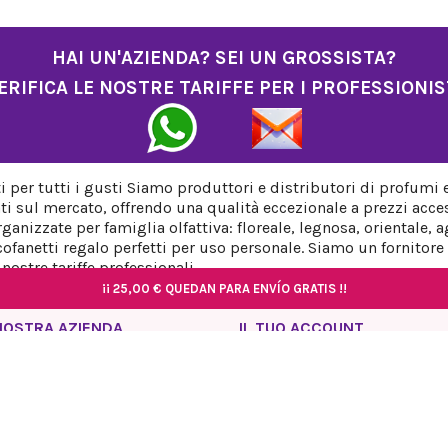
HAI UN'AZIENDA? SEI UN GROSSISTA?
ERIFICA LE NOSTRE TARIFFE PER I PROFESSIONIS
per tutti i gusti Siamo produttori e distributori di profumi 
ti sul mercato, offrendo una qualità eccezionale a prezzi acces
anizzate per famiglia olfattiva: floreale, legnosa, orientale,
fanetti regalo perfetti per uso personale. Siamo un fornitore a
ostre tariffe professionali.
¡¡
¡¡
25,00 €
25,00 €
QUEDAN PARA ENVÍO GRATIS !!
QUEDAN PARA ENVÍO GRATIS !!
¡¡
¡¡
25,00 €
25,00 €
QUEDAN PARA ENVÍO GRATIS !!
QUEDAN PARA ENVÍO GRATIS !!
NOSTRA AZIENDA
IL TUO ACCOUNT
rmativa sulla privacy
Informazioni personali
so Legale
Ordini
rmativa sui cookie
Note di credito
ica sulle spedizioni e sui resi
Indirizzi