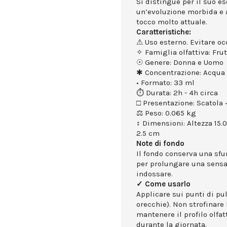
Si distingue per il suo e
un’evoluzione morbida e
tocco molto attuale.
Caratteristiche:
⚠ Uso esterno. Evitare occ
✧ Famiglia olfattiva: Fru
☉ Genere: Donna e Uomo
✱ Concentrazione: Acqua 
• Formato: 33 ml
⏱ Durata: 2h - 4h circa
□ Presentazione: Scatola +
⚖ Peso: 0.065 kg
↕ Dimensioni: Altezza 15.
2.5 cm
Note di fondo
Il fondo conserva una sf
per prolungare una sensa
indossare.
✓ Come usarlo
Applicare sui punti di puls
orecchie). Non strofinare 
mantenere il profilo olfa
durante la giornata.