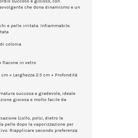
sordio succoso e gioioso, con
 avvolgente che dona dinamismo e un
hi e pelle irritata. Infiammabile.
ttata
di colonia
 flacone in vetro
0 cm × Larghezza 2.5 cm × Profondità
umatura succosa e gradevole, ideale
zione gioiosa e molto facile da
azione (collo, polsi, dietro le
la pelle dopo la vaporizzazione per
ttivo. Riapplicare secondo preferenza