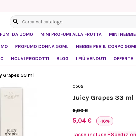
search
OFUMI DA UOMO
MINI PROFUMI ALLA FRUTTA
MINI NEBBIE
OMO
PROFUMO DONNA 50ML
NEBBIE PER IL CORPO 90M
MO
NOUVI PRODOTTI
BLOG
I PIÙ VENDUTI
OFFERTE
cy Grapes 33 ml
Q502
Juicy Grapes 33 ml
6,00 €
5,04 €
-16%
Tasse incluse
Spedizione