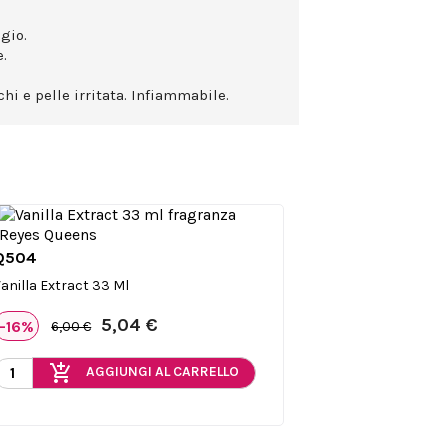
gio.
.
hi e pelle irritata. Infiammabile.
Q504

Anteprima
anilla Extract 33 Ml
5,04 €
-16%
6,00 €
add_shopping_cart
AGGIUNGI AL CARRELLO