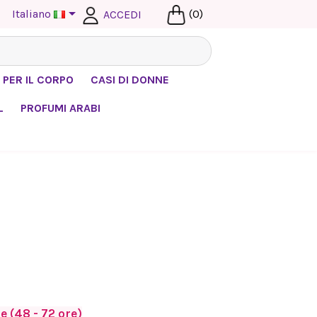

Italiano
(0)
ACCEDI
 PER IL CORPO
CASI DI DONNE
L
PROFUMI ARABI
 (48 - 72 ore)