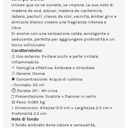
Unisex que no se somete, se impone. Le sue note di
madera de oud, azúcar, madera de cachemira,
ládano, pachulí, clavos de olor, vainilla, ámbar gris e
almizcle blanco creano una fragranza intensa e
libre.
Si evolve con una sensazione calda, avvolgente e
seducente, perfetta per aggiungere profondità e un
tocco sofisticato.
Caratteristiche:
⚠ Uso esterno. Evitare occhi e pelle irritata.
Infiammabile.
✧ Famiglia olfattiva: Ambrata o Orientale
☉ Genere: Donna
✱ Concentrazione: Acqua di colonia
• Formato: 33 ml
⏱ Durata: 2h - 4h circa
□ Presentazione: Scatola + flacone in vetro
⚖ Peso: 0.065 kg
↕ Dimensioni: Altezza 15.0 cm × Larghezza 2.5 cm ×
Profondità 2.5 cm
Note di fondo
Il fondo ambrato dona calore e sensualità,