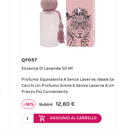
QF057

Anteprima
Essenza Di Lavanda 50 Ml
Profumo Equivalente A Sense Laverne. Ideale Se
Cerchi Un Profumo Simile A Sense Laverne A Un
.
Prezzo Più Conveniente.
12,60 €
-16%
15,00 €
add_shopping_cart
AGGIUNGI AL CARRELLO