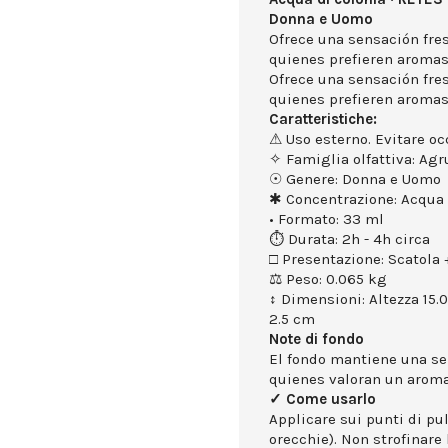
Donna e Uomo
Ofrece una sensación fres
quienes prefieren aromas 
Ofrece una sensación fres
quienes prefieren aromas 
Caratteristiche:
⚠ Uso esterno. Evitare occ
✧ Famiglia olfattiva: Ag
☉ Genere: Donna e Uomo
✱ Concentrazione: Acqua 
• Formato: 33 ml
⏱ Durata: 2h - 4h circa
□ Presentazione: Scatola +
⚖ Peso: 0.065 kg
↕ Dimensioni: Altezza 15.
2.5 cm
Note di fondo
El fondo mantiene una sen
quienes valoran un aroma
✓ Come usarlo
Applicare sui punti di puls
orecchie). Non strofinare 