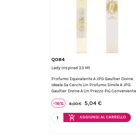
Q084

Anteprima
Lady Inspired 33 Ml
Profumo Equivalente A JPG Gaultier Divine.
Ideale Se Cerchi Un Profumo Simile A JPG
Gaultier Divine A Un Prezzo Più Conveniente
5,04 €
-16%
6,00 €
add_shopping_cart
AGGIUNGI AL CARRELLO