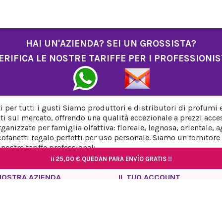
HAI UN'AZIENDA? SEI UN GROSSISTA?
ERIFICA LE NOSTRE TARIFFE PER I PROFESSIONIS
per tutti i gusti Siamo produttori e distributori di profumi 
ti sul mercato, offrendo una qualità eccezionale a prezzi acces
anizzate per famiglia olfattiva: floreale, legnosa, orientale,
fanetti regalo perfetti per uso personale. Siamo un fornitore a
ostre tariffe professionali.
¡¡
¡¡
25,00 €
25,00 €
QUEDAN PARA ENVÍO GRATIS !!
QUEDAN PARA ENVÍO GRATIS !!
¡¡
¡¡
25,00 €
25,00 €
QUEDAN PARA ENVÍO GRATIS !!
QUEDAN PARA ENVÍO GRATIS !!
NOSTRA AZIENDA
IL TUO ACCOUNT
rmativa sulla privacy
Informazioni personali
so Legale
Ordini
rmativa sui cookie
Note di credito