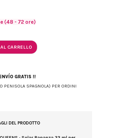
 (48 - 72 ore)
 AL CARRELLO
NVÍO GRATIS !!
LO PENISOLA SPAGNOLA) PER ORDINI
AGLI DEL PRODOTTO
 QUEENS · Solar Bananza 33 ml per