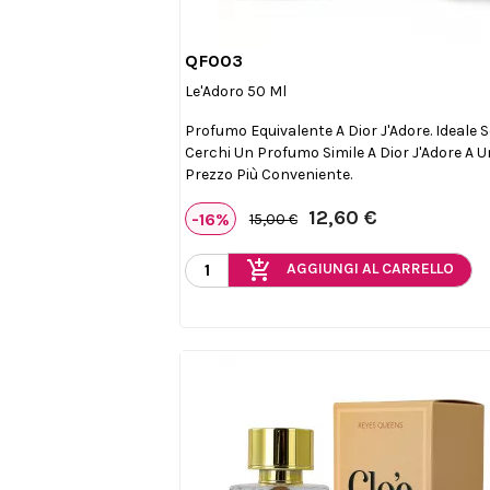
QF003

Anteprima
Le'Adoro 50 Ml
Profumo Equivalente A Dior J'Adore. Ideale 
Cerchi Un Profumo Simile A Dior J'Adore A U
Prezzo Più Conveniente.
12,60 €
-16%
15,00 €
add_shopping_cart
AGGIUNGI AL CARRELLO