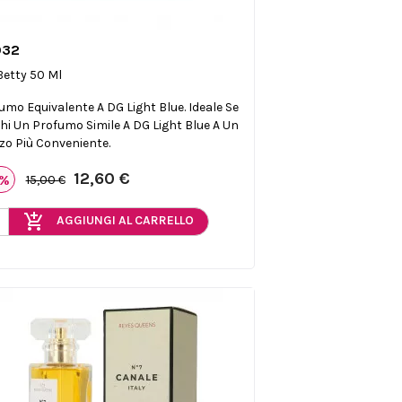
032

Anteprima
Betty 50 Ml
umo Equivalente A DG Light Blue. Ideale Se
hi Un Profumo Simile A DG Light Blue A Un
zo Più Conveniente.
12,60 €
6%
15,00 €
add_shopping_cart
AGGIUNGI AL CARRELLO