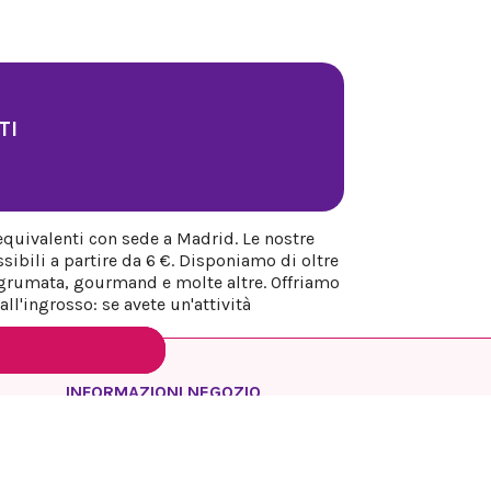
TI
equivalenti con sede a Madrid. Le nostre
sibili a partire da 6 €. Disponiamo di oltre
 agrumata, gourmand e molte altre. Offriamo
ll'ingrosso: se avete un'attività
INFORMAZIONI NEGOZIO
REYESQUEENS PARFUM
Spagna
Madrid