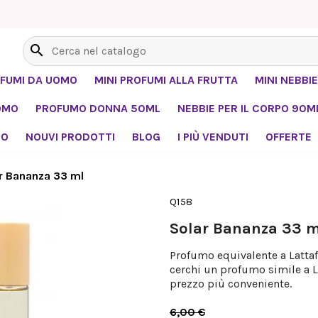
search
OFUMI DA UOMO
MINI PROFUMI ALLA FRUTTA
MINI NEBBIE
OMO
PROFUMO DONNA 50ML
NEBBIE PER IL CORPO 90M
MO
NOUVI PRODOTTI
BLOG
I PIÙ VENDUTI
OFFERTE
r Bananza 33 ml
Q158
Solar Bananza 33 m
Profumo equivalente a Lattaf
cerchi un profumo simile a L
prezzo più conveniente.
6,00 €