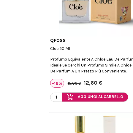
QF022

Anteprima
Cloe 50 Ml
Profumo Equivalente A Chloe Eau De Parfu
Ideale Se Cerchi Un Profumo Simile A Chloe
De Parfum A Un Prezzo Più Conveniente.
12,60 €
-16%
15,00 €
add_shopping_cart
AGGIUNGI AL CARRELLO