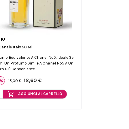
10

Anteprima
Canale Italy 50 Ml
umo Equivalente A Chanel Nº5. Ideale Se
hi Un Profumo Simile A Chanel Nº5 A Un
zo Più Conveniente.
12,60 €
6%
15,00 €
add_shopping_cart
AGGIUNGI AL CARRELLO