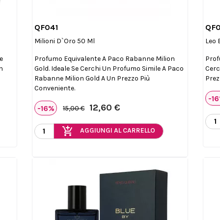
QF041
QF

Anteprima
Milioni D`Oro 50 Ml
Leo 
Se
Profumo Equivalente A Paco Rabanne Milion
Prof
n
Gold. Ideale Se Cerchi Un Profumo Simile A Paco
Cerc
Rabanne Milion Gold A Un Prezzo Più
Prez
Conveniente.
-1
12,60 €
-16%
15,00 €
add_shopping_cart
AGGIUNGI AL CARRELLO