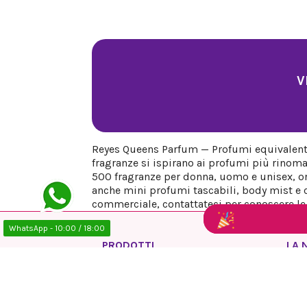
V
Reyes Queens Parfum — Profumi equivalenti 
fragranze si ispirano ai profumi più rinoma
500 fragranze per donna, uomo e unisex, org
anche mini profumi tascabili, body mist e co
commerciale, contattateci per conoscere le n
WhatsApp - 10:00 / 18:00
PRODOTTI
LA 
Offerte
Info
Nuovi prodotti
Avvi
Più venduti
Info