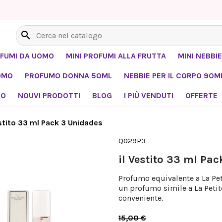
search
OFUMI DA UOMO
MINI PROFUMI ALLA FRUTTA
MINI NEBBIE
OMO
PROFUMO DONNA 50ML
NEBBIE PER IL CORPO 90M
MO
NOUVI PRODOTTI
BLOG
I PIÙ VENDUTI
OFFERTE
estito 33 ml Pack 3 Unidades
Q029P3
il Vestito 33 ml Pa
Profumo equivalente a La Pet
un profumo simile a La Petit
conveniente.
15,00 €