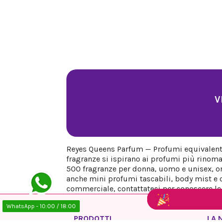
V
Reyes Queens Parfum — Profumi equivalenti 
fragranze si ispirano ai profumi più rinoma
500 fragranze per donna, uomo e unisex, org
anche mini profumi tascabili, body mist e co
commerciale, contattateci per conoscere le n
WhatsApp - 10:00 / 18:00
PRODOTTI
LA 