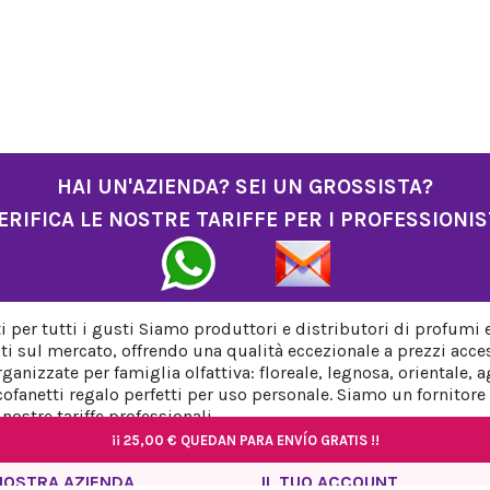
HAI UN'AZIENDA? SEI UN GROSSISTA?
ERIFICA LE NOSTRE TARIFFE PER I PROFESSIONIS
per tutti i gusti Siamo produttori e distributori di profumi 
ti sul mercato, offrendo una qualità eccezionale a prezzi acces
anizzate per famiglia olfattiva: floreale, legnosa, orientale,
fanetti regalo perfetti per uso personale. Siamo un fornitore a
ostre tariffe professionali.
¡¡
¡¡
25,00 €
25,00 €
QUEDAN PARA ENVÍO GRATIS !!
QUEDAN PARA ENVÍO GRATIS !!
¡¡
¡¡
¡¡
25,00 €
25,00 €
25,00 €
QUEDAN PARA ENVÍO GRATIS !!
QUEDAN PARA ENVÍO GRATIS !!
QUEDAN PARA ENVÍO GRATIS !!
NOSTRA AZIENDA
IL TUO ACCOUNT