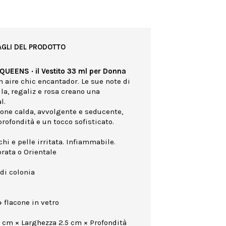
AGLI DEL PRODOTTO
QUEENS · il Vestito 33 ml per Donna
 aire chic encantador. Le sue note di
la, regaliz e rosa creano una
l.
ione calda, avvolgente e seducente,
rofondità e un tocco sofisticato.
hi e pelle irritata. Infiammabile.
rata o Orientale
di colonia
 flacone in vetro
0 cm × Larghezza 2.5 cm × Profondità