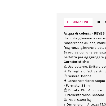
DESCRIZIONE
DETT
Acqua di colonia · REYES 
Lleno de glamour e con un
macarrones dulces, vainil
fragranza giovane e actua
Si evolve con una sensaz
perfetta per aggiungere p
Caratteristiche:
⚠ Uso esterno. Evitare occ
✧ Famiglia olfattiva: Amb
☉ Genere: Donna
✱ Concentrazione: Acqua 
• Formato: 33 ml
⏱ Durata: 2h - 4h circa
□ Presentazione: Scatola +
⚖ Peso: 0.065 kg
↕ Dimensioni: Altezza 15.