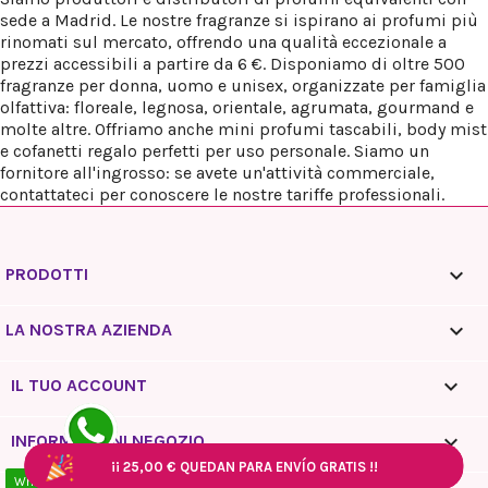
sede a Madrid. Le nostre fragranze si ispirano ai profumi più
rinomati sul mercato, offrendo una qualità eccezionale a
prezzi accessibili a partire da 6 €. Disponiamo di oltre 500
fragranze per donna, uomo e unisex, organizzate per famiglia
olfattiva: floreale, legnosa, orientale, agrumata, gourmand e
molte altre. Offriamo anche mini profumi tascabili, body mist
e cofanetti regalo perfetti per uso personale. Siamo un
fornitore all'ingrosso: se avete un'attività commerciale,
contattateci per conoscere le nostre tariffe professionali.

PRODOTTI

LA NOSTRA AZIENDA

IL TUO ACCOUNT
keyboard_arrow_down
INFORMAZIONI NEGOZIO
¡¡
¡¡
25,00 €
25,00 €
QUEDAN PARA ENVÍO GRATIS !!
QUEDAN PARA ENVÍO GRATIS !!
¡¡
¡¡
¡¡
25,00 €
25,00 €
25,00 €
QUEDAN PARA ENVÍO GRATIS !!
QUEDAN PARA ENVÍO GRATIS !!
QUEDAN PARA ENVÍO GRATIS !!
WhatsApp - 10:00 / 18:00
© 2026 Reyes Queens Parfum