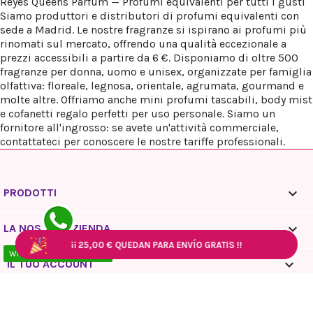
Reyes Queens Parfum — Profumi equivalenti per tutti i gusti
Siamo produttori e distributori di profumi equivalenti con
sede a Madrid. Le nostre fragranze si ispirano ai profumi più
rinomati sul mercato, offrendo una qualità eccezionale a
prezzi accessibili a partire da 6 €. Disponiamo di oltre 500
fragranze per donna, uomo e unisex, organizzate per famiglia
olfattiva: floreale, legnosa, orientale, agrumata, gourmand e
molte altre. Offriamo anche mini profumi tascabili, body mist
e cofanetti regalo perfetti per uso personale. Siamo un
fornitore all'ingrosso: se avete un'attività commerciale,
contattateci per conoscere le nostre tariffe professionali.

PRODOTTI

LA NOSTRA AZIENDA
¡¡
¡¡
¡¡
25,00 €
25,00 €
25,00 €
QUEDAN PARA ENVÍO GRATIS !!
QUEDAN PARA ENVÍO GRATIS !!
QUEDAN PARA ENVÍO GRATIS !!
¡¡
¡¡
25,00 €
25,00 €
QUEDAN PARA ENVÍO GRATIS !!
QUEDAN PARA ENVÍO GRATIS !!
WhatsApp - 10:00 / 18:00

IL TUO ACCOUNT
keyboard_arrow_down
INFORMAZIONI NEGOZIO