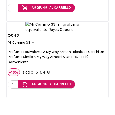
add_shopping_cart
AGGIUNGI AL CARRELLO
Q043

Anteprima
Mi Camino 33 Ml
Profumo Equivalente A My Way Armani. Ideale Se Cerchi Un
Profumo Simile A My Way Armani A Un Prezzo Più
Conveniente.
5,04 €
-16%
6,00 €
add_shopping_cart
AGGIUNGI AL CARRELLO