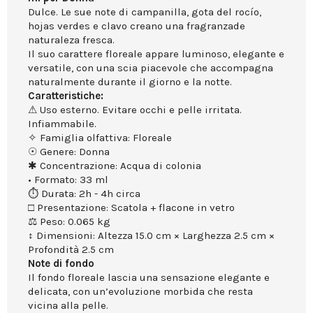
Dulce. Le sue note di campanilla, gota del rocío,
hojas verdes e clavo creano una fragranzade
naturaleza fresca.
Il suo carattere floreale appare luminoso, elegante e
versatile, con una scia piacevole che accompagna
naturalmente durante il giorno e la notte.
Caratteristiche:
⚠ Uso esterno. Evitare occhi e pelle irritata.
Infiammabile.
✧ Famiglia olfattiva: Floreale
☉ Genere: Donna
✱ Concentrazione: Acqua di colonia
• Formato: 33 ml
⏱ Durata: 2h - 4h circa
□ Presentazione: Scatola + flacone in vetro
⚖ Peso: 0.065 kg
↕ Dimensioni: Altezza 15.0 cm × Larghezza 2.5 cm ×
Profondità 2.5 cm
Note di fondo
Il fondo floreale lascia una sensazione elegante e
delicata, con un’evoluzione morbida che resta
vicina alla pelle.