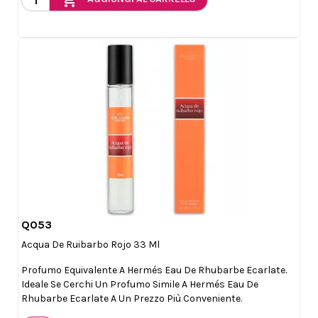
add_shopping_cart
Q053

Anteprima
Acqua De Ruibarbo Rojo 33 Ml
Profumo Equivalente A Hermés Eau De Rhubarbe Ecarlate.
Ideale Se Cerchi Un Profumo Simile A Hermés Eau De
Rhubarbe Ecarlate A Un Prezzo Più Conveniente.