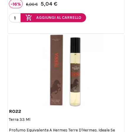
5,04 €
-16%
6,00 €
add_shopping_cart
AGGIUNGI AL CARRELLO
R022

Anteprima
Terra 33 Ml
Profumo Equivalente A Hermes Terre D'Hermes. Ideale Se