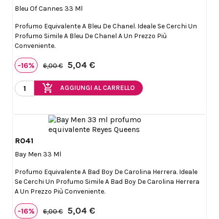
Bleu Of Cannes 33 Ml
Profumo Equivalente A Bleu De Chanel. Ideale Se Cerchi Un
Profumo Simile A Bleu De Chanel A Un Prezzo Più
Conveniente.
5,04 €
-16%
6,00 €
add_shopping_cart
AGGIUNGI AL CARRELLO
R041

Anteprima
Bay Men 33 Ml
Profumo Equivalente A Bad Boy De Carolina Herrera. Ideale
Se Cerchi Un Profumo Simile A Bad Boy De Carolina Herrera
A Un Prezzo Più Conveniente.
5,04 €
-16%
6,00 €