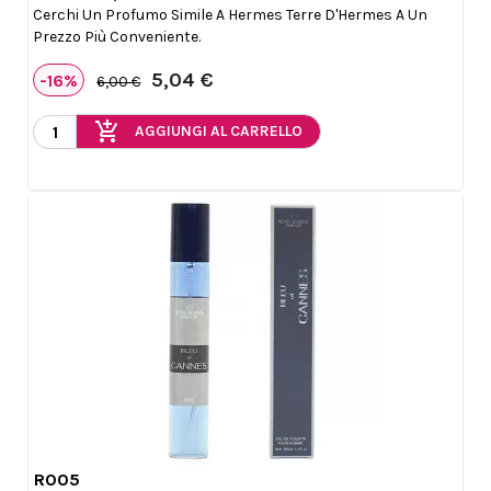
Cerchi Un Profumo Simile A Hermes Terre D'Hermes A Un
Prezzo Più Conveniente.
5,04 €
-16%
6,00 €
add_shopping_cart
AGGIUNGI AL CARRELLO
R005

Anteprima