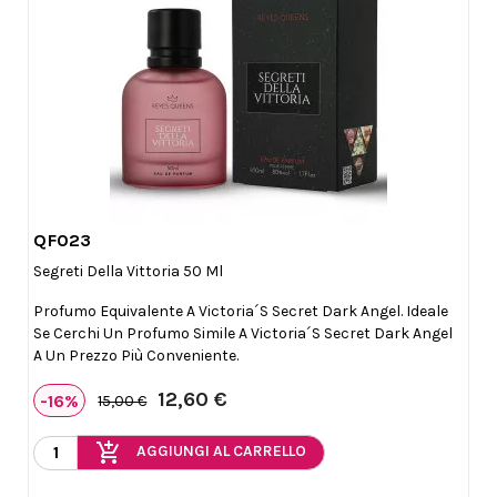
QF023

Anteprima
Segreti Della Vittoria 50 Ml
Profumo Equivalente A Victoria´s Secret Dark Angel. Ideale
Se Cerchi Un Profumo Simile A Victoria´s Secret Dark Angel
A Un Prezzo Più Conveniente.
12,60 €
-16%
15,00 €
add_shopping_cart
AGGIUNGI AL CARRELLO