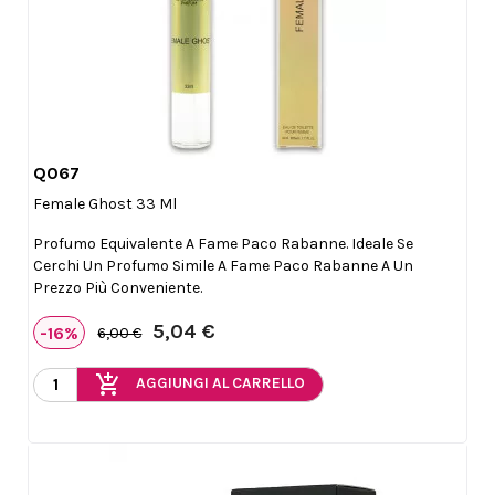
Q067

Anteprima
Female Ghost 33 Ml
Profumo Equivalente A Fame Paco Rabanne. Ideale Se
Cerchi Un Profumo Simile A Fame Paco Rabanne A Un
Prezzo Più Conveniente.
5,04 €
-16%
6,00 €
add_shopping_cart
AGGIUNGI AL CARRELLO