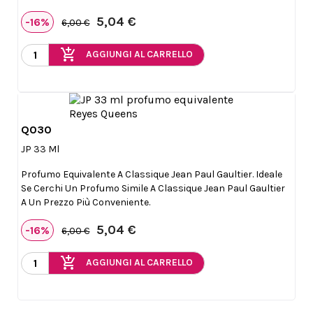
5,04 €
-16%
6,00 €
add_shopping_cart
AGGIUNGI AL CARRELLO
Q030

Anteprima
JP 33 Ml
Profumo Equivalente A Classique Jean Paul Gaultier. Ideale
Se Cerchi Un Profumo Simile A Classique Jean Paul Gaultier
A Un Prezzo Più Conveniente.
5,04 €
-16%
6,00 €
add_shopping_cart
AGGIUNGI AL CARRELLO