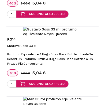
5,04 €
-16%
6,00 €
add_shopping_cart
AGGIUNGI AL CARRELLO
R014

Anteprima
Gustavo Goss 33 Ml
Profumo Equivalente A Hugo Boss Boss Bottled. Ideale Se
Cerchi Un Profumo Simile A Hugo Boss Boss Bottled A Un
Prezzo Più Conveniente.
5,04 €
-16%
6,00 €
add_shopping_cart
AGGIUNGI AL CARRELLO