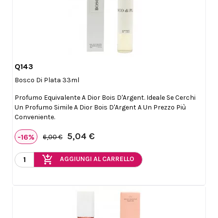
Q143

Anteprima
Bosco Di Plata 33ml
Profumo Equivalente A Dior Bois D'Argent. Ideale Se Cerchi
Un Profumo Simile A Dior Bois D'Argent A Un Prezzo Più
Conveniente.
5,04 €
-16%
6,00 €
add_shopping_cart
AGGIUNGI AL CARRELLO