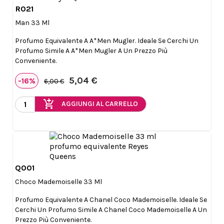
R021

Anteprima
Man 33 Ml
Profumo Equivalente A A*Men Mugler. Ideale Se Cerchi Un
Profumo Simile A A*Men Mugler A Un Prezzo Più
Conveniente.
5,04 €
-16%
6,00 €
add_shopping_cart
AGGIUNGI AL CARRELLO
Q001

Anteprima
Choco Mademoiselle 33 Ml
Profumo Equivalente A Chanel Coco Mademoiselle. Ideale Se
Cerchi Un Profumo Simile A Chanel Coco Mademoiselle A Un
Prezzo Più Conveniente.