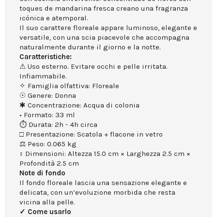
toques de mandarina fresca creano una fragranza
icónica e atemporal.
Il suo carattere floreale appare luminoso, elegante e
versatile, con una scia piacevole che accompagna
naturalmente durante il giorno e la notte.
Caratteristiche:
⚠ Uso esterno. Evitare occhi e pelle irritata.
Infiammabile.
✧ Famiglia olfattiva: Floreale
☉ Genere: Donna
✱ Concentrazione: Acqua di colonia
• Formato: 33 ml
⏱ Durata: 2h - 4h circa
□ Presentazione: Scatola + flacone in vetro
⚖ Peso: 0.065 kg
↕ Dimensioni: Altezza 15.0 cm × Larghezza 2.5 cm ×
Profondità 2.5 cm
Note di fondo
Il fondo floreale lascia una sensazione elegante e
delicata, con un’evoluzione morbida che resta
vicina alla pelle.
✓ Come usarlo