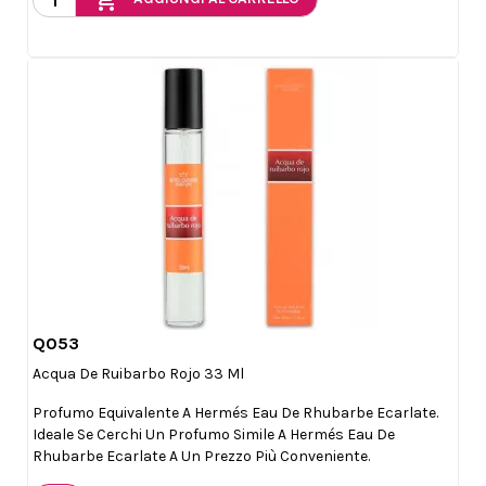
add_shopping_cart
Q053

Anteprima
Acqua De Ruibarbo Rojo 33 Ml
Profumo Equivalente A Hermés Eau De Rhubarbe Ecarlate.
Ideale Se Cerchi Un Profumo Simile A Hermés Eau De
Rhubarbe Ecarlate A Un Prezzo Più Conveniente.