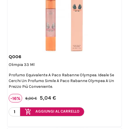
Q006

Anteprima
Olimpia 33 Ml
Profumo Equivalente A Paco Rabanne Olympea. Ideale Se
Cerchi Un Profumo Simile A Paco Rabanne Olympea A Un
Prezzo Più Conveniente.
5,04 €
-16%
6,00 €
add_shopping_cart
AGGIUNGI AL CARRELLO