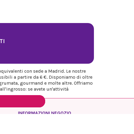
TI
equivalenti con sede a Madrid. Le nostre
sibili a partire da 6 €. Disponiamo di oltre
 agrumata, gourmand e molte altre. Offriamo
ll'ingrosso: se avete un'attività
INFORMAZIONI NEGOZIO
REYESQUEENS PARFUM
Spagna