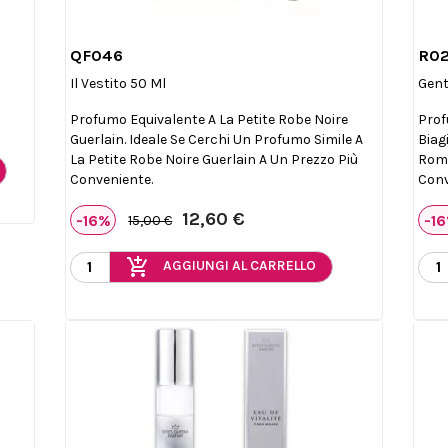
QF046
R0

Anteprima
Il Vestito 50 Ml
Gen
Profumo Equivalente A La Petite Robe Noire
Prof
Guerlain. Ideale Se Cerchi Un Profumo Simile A
Biag
La Petite Robe Noire Guerlain A Un Prezzo Più
Roma
Conveniente.
Conv
12,60 €
-16%
-1
15,00 €
add_shopping_cart
AGGIUNGI AL CARRELLO