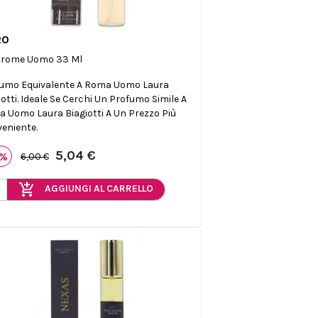
20

Anteprima
trome Uomo 33 Ml
umo Equivalente A Roma Uomo Laura
iotti. Ideale Se Cerchi Un Profumo Simile A
 Uomo Laura Biagiotti A Un Prezzo Più
eniente.
5,04 €
6%
6,00 €
add_shopping_cart
AGGIUNGI AL CARRELLO