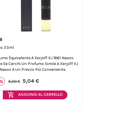
8

Anteprima
as 33ml
umo Equivalente A Xerjoff XJ 1861 Naxos.
le Se Cerchi Un Profumo Simile A Xerjoff XJ
 Naxos A Un Prezzo Più Conveniente.
5,04 €
6%
6,00 €
add_shopping_cart
AGGIUNGI AL CARRELLO