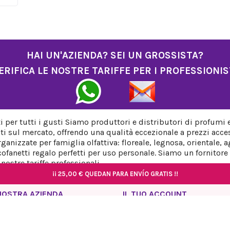
HAI UN'AZIENDA? SEI UN GROSSISTA?
ERIFICA LE NOSTRE TARIFFE PER I PROFESSIONIS
per tutti i gusti Siamo produttori e distributori di profumi 
ti sul mercato, offrendo una qualità eccezionale a prezzi acces
anizzate per famiglia olfattiva: floreale, legnosa, orientale,
fanetti regalo perfetti per uso personale. Siamo un fornitore a
ostre tariffe professionali.
¡¡
¡¡
25,00 €
25,00 €
QUEDAN PARA ENVÍO GRATIS !!
QUEDAN PARA ENVÍO GRATIS !!
¡¡
¡¡
25,00 €
25,00 €
QUEDAN PARA ENVÍO GRATIS !!
QUEDAN PARA ENVÍO GRATIS !!
NOSTRA AZIENDA
IL TUO ACCOUNT
rmativa sulla privacy
Informazioni personali
so Legale
Ordini