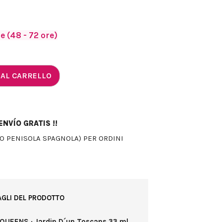
 (48 - 72 ore)
 AL CARRELLO
NVÍO GRATIS !!
LO PENISOLA SPAGNOLA) PER ORDINI
AGLI DEL PRODOTTO
 QUEENS · Jardin D´un Toscans 33 ml