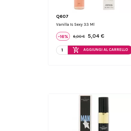
Q607

Anteprima
Vanilla Is Sexy 33 Ml
5,04 €
-16%
6,00 €
add_shopping_cart
AGGIUNGI AL CARRELLO