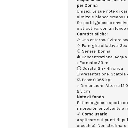
per Donna
Unisex. Le sue note di car
almizcle blanco creano u
Su perfil goloso e envolv
e atractiva, con un fondo 
Caratteristiche:
⚠ Uso esterno. Evitare occ
✧ Famiglia olfattiva: Go
☉ Genere: Donna
✱ Concentrazione: Acqua 
• Formato: 33 ml
⏱ Durata: 2h - 4h circa
□ Presentazione: Scatola +
⚖ Peso: 0.065 kg
↕ Dimensioni: Altezza 15.
2.5 cm
Note di fondo
El fondo goloso aporta c
impresión envolvente e 
✓ Come usarlo
Applicare sui punti di puls
orecchie). Non strofinare 