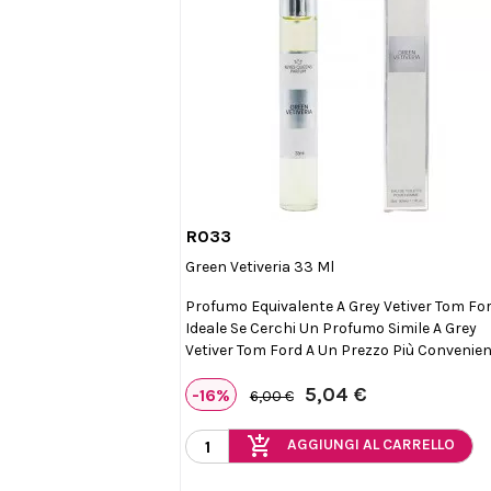
R033

Anteprima
Green Vetiveria 33 Ml
Profumo Equivalente A Grey Vetiver Tom For
Ideale Se Cerchi Un Profumo Simile A Grey
Vetiver Tom Ford A Un Prezzo Più Convenien
5,04 €
-16%
6,00 €
add_shopping_cart
AGGIUNGI AL CARRELLO