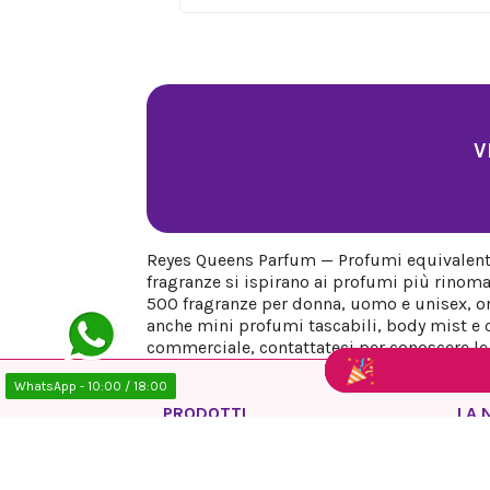
V
Reyes Queens Parfum — Profumi equivalenti 
fragranze si ispirano ai profumi più rinoma
500 fragranze per donna, uomo e unisex, org
anche mini profumi tascabili, body mist e co
commerciale, contattateci per conoscere le n
WhatsApp - 10:00 / 18:00
PRODOTTI
LA 
Offerte
Info
Nuovi prodotti
Avvi