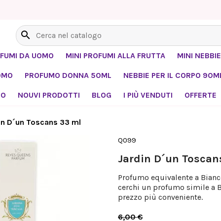
search
OFUMI DA UOMO
MINI PROFUMI ALLA FRUTTA
MINI NEBBIE
OMO
PROFUMO DONNA 50ML
NEBBIE PER IL CORPO 90M
MO
NOUVI PRODOTTI
BLOG
I PIÙ VENDUTI
OFFERTE
in D´un Toscans 33 ml
Q099
Jardin D´un Toscan
Profumo equivalente a Bianco
cerchi un profumo simile a B
prezzo più conveniente.
6,00 €