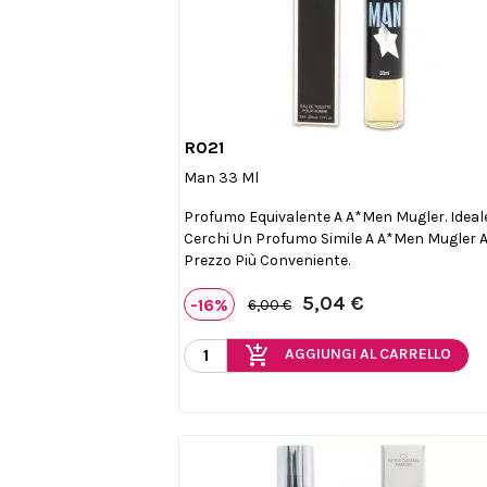
R021

Anteprima
Man 33 Ml
Profumo Equivalente A A*Men Mugler. Ideal
Cerchi Un Profumo Simile A A*Men Mugler 
Prezzo Più Conveniente.
5,04 €
-16%
6,00 €
add_shopping_cart
AGGIUNGI AL CARRELLO