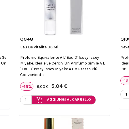
Q048
Q13

Anteprima
Eau De Vitalite 33 Ml
Nex
e Se
Profumo Equivalente A L´eau D´Issey Issey
Prof
A Un
Miyake. Ideale Se Cerchi Un Profumo Simile A L
Idea
´eau D´Issey Issey Miyake A Un Prezzo Più
1861
Conveniente.
-1
5,04 €
-16%
6,00 €
add_shopping_cart
AGGIUNGI AL CARRELLO