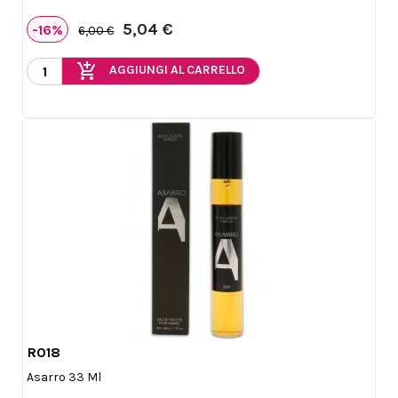
5,04 €
-16%
6,00 €
add_shopping_cart
AGGIUNGI AL CARRELLO
R018

Anteprima
Asarro 33 Ml