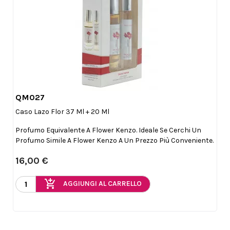
QM027

Anteprima
Caso Lazo Flor 37 Ml + 20 Ml
Profumo Equivalente A Flower Kenzo. Ideale Se Cerchi Un
Profumo Simile A Flower Kenzo A Un Prezzo Più Conveniente.
16,00 €
add_shopping_cart
AGGIUNGI AL CARRELLO