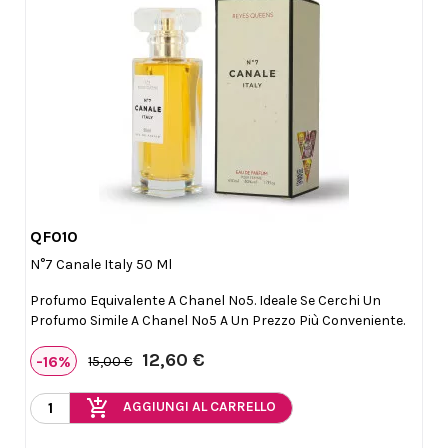
QF010

Anteprima
N°7 Canale Italy 50 Ml
Profumo Equivalente A Chanel Nº5. Ideale Se Cerchi Un
Profumo Simile A Chanel Nº5 A Un Prezzo Più Conveniente.
12,60 €
-16%
15,00 €
add_shopping_cart
AGGIUNGI AL CARRELLO