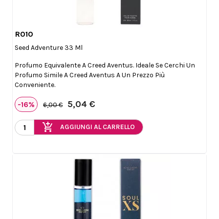
R010

Anteprima
Seed Adventure 33 Ml
Profumo Equivalente A Creed Aventus. Ideale Se Cerchi Un
Profumo Simile A Creed Aventus A Un Prezzo Più
Conveniente.
5,04 €
-16%
6,00 €
add_shopping_cart
AGGIUNGI AL CARRELLO