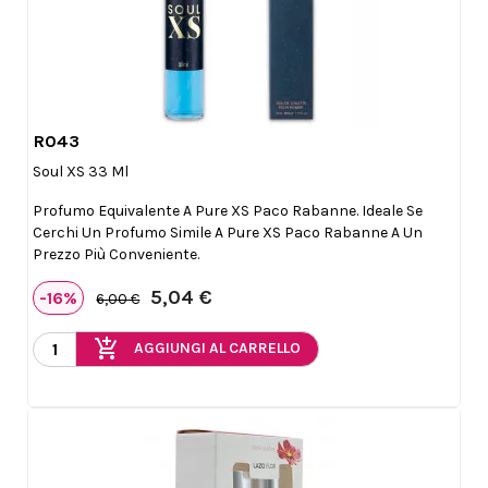
R043

Anteprima
Soul XS 33 Ml
Profumo Equivalente A Pure XS Paco Rabanne. Ideale Se
Cerchi Un Profumo Simile A Pure XS Paco Rabanne A Un
Prezzo Più Conveniente.
5,04 €
-16%
6,00 €
add_shopping_cart
AGGIUNGI AL CARRELLO