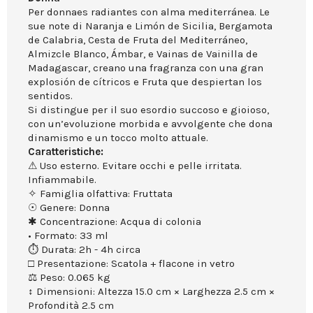
Per donnaes radiantes con alma mediterránea. Le
sue note di Naranja e Limón de Sicilia, Bergamota
de Calabria, Cesta de Fruta del Mediterráneo,
Almizcle Blanco, Ámbar, e Vainas de Vainilla de
Madagascar, creano una fragranza con una gran
explosión de cítricos e Fruta que despiertan los
sentidos.
Si distingue per il suo esordio succoso e gioioso,
con un’evoluzione morbida e avvolgente che dona
dinamismo e un tocco molto attuale.
Caratteristiche:
⚠ Uso esterno. Evitare occhi e pelle irritata.
Infiammabile.
✧ Famiglia olfattiva: Fruttata
☉ Genere: Donna
✱ Concentrazione: Acqua di colonia
• Formato: 33 ml
⏱ Durata: 2h - 4h circa
□ Presentazione: Scatola + flacone in vetro
⚖ Peso: 0.065 kg
↕ Dimensioni: Altezza 15.0 cm × Larghezza 2.5 cm ×
Profondità 2.5 cm