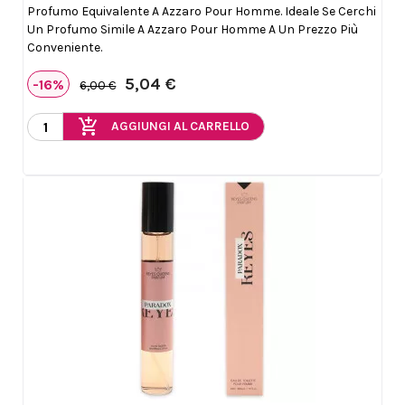
Profumo Equivalente A Azzaro Pour Homme. Ideale Se Cerchi
Un Profumo Simile A Azzaro Pour Homme A Un Prezzo Più
Conveniente.
5,04 €
-16%
6,00 €
add_shopping_cart
AGGIUNGI AL CARRELLO