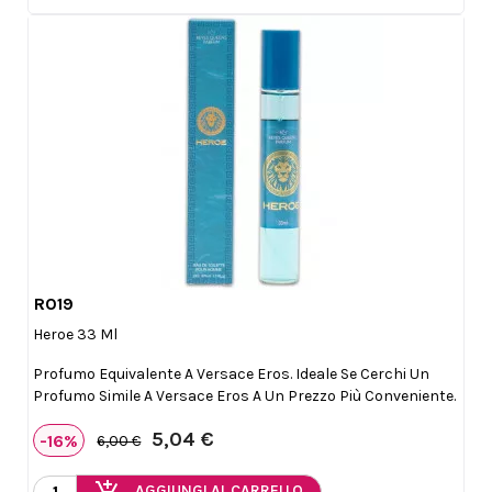
R019

Anteprima
Heroe 33 Ml
Profumo Equivalente A Versace Eros. Ideale Se Cerchi Un
Profumo Simile A Versace Eros A Un Prezzo Più Conveniente.
5,04 €
-16%
6,00 €
add_shopping_cart
AGGIUNGI AL CARRELLO