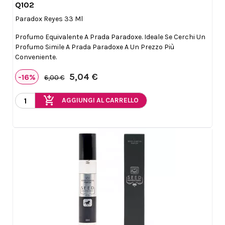
Q102

Anteprima
Paradox Reyes 33 Ml
Profumo Equivalente A Prada Paradoxe. Ideale Se Cerchi Un
Profumo Simile A Prada Paradoxe A Un Prezzo Più
Conveniente.
5,04 €
-16%
6,00 €
add_shopping_cart
AGGIUNGI AL CARRELLO