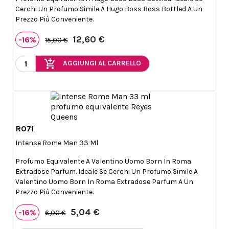
Cerchi Un Profumo Simile A Hugo Boss Boss Bottled A Un
Prezzo Più Conveniente.
12,60 €
-16%
15,00 €
add_shopping_cart
AGGIUNGI AL CARRELLO
R071

Anteprima
Intense Rome Man 33 Ml
Profumo Equivalente A Valentino Uomo Born In Roma
Extradose Parfum. Ideale Se Cerchi Un Profumo Simile A
Valentino Uomo Born In Roma Extradose Parfum A Un
Prezzo Più Conveniente.
5,04 €
-16%
6,00 €