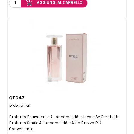
add_shopping_cart
AGGIUNGI AL CARRELLO
QF047

Anteprima
Idolo 50 Ml
Profumo Equivalente A Lancome Idôle. Ideale Se Cerchi Un
Profumo Simile A Lancome Idôle A Un Prezzo Più
Conveniente.