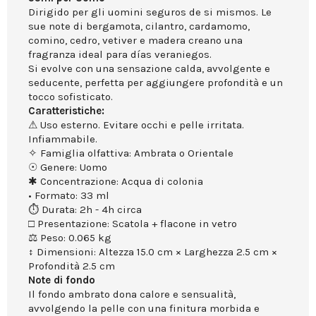
Dirigido per gli uomini seguros de si mismos. Le
sue note di bergamota, cilantro, cardamomo,
comino, cedro, vetiver e madera creano una
fragranza ideal para días veraniegos.
Si evolve con una sensazione calda, avvolgente e
seducente, perfetta per aggiungere profondità e un
tocco sofisticato.
Caratteristiche:
⚠ Uso esterno. Evitare occhi e pelle irritata.
Infiammabile.
✧ Famiglia olfattiva: Ambrata o Orientale
☉ Genere: Uomo
✱ Concentrazione: Acqua di colonia
• Formato: 33 ml
⏱ Durata: 2h - 4h circa
□ Presentazione: Scatola + flacone in vetro
⚖ Peso: 0.065 kg
↕ Dimensioni: Altezza 15.0 cm × Larghezza 2.5 cm ×
Profondità 2.5 cm
Note di fondo
Il fondo ambrato dona calore e sensualità,
avvolgendo la pelle con una finitura morbida e