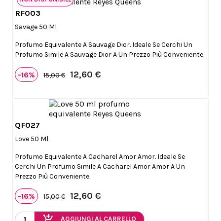
RF003

Anteprima
Savage 50 Ml
Profumo Equivalente A Sauvage Dior. Ideale Se Cerchi Un
Profumo Simile A Sauvage Dior A Un Prezzo Più Conveniente.
12,60 €
-16%
15,00 €
QF027

Anteprima
Love 50 Ml
Profumo Equivalente A Cacharel Amor Amor. Ideale Se
Cerchi Un Profumo Simile A Cacharel Amor Amor A Un
Prezzo Più Conveniente.
12,60 €
-16%
15,00 €
add_shopping_cart
AGGIUNGI AL CARRELLO