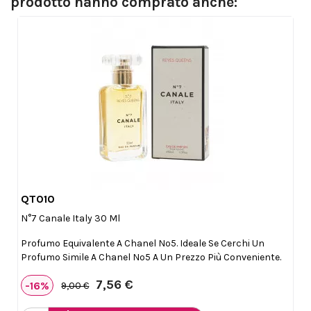
prodotto hanno comprato anche:
QT010

Anteprima
N°7 Canale Italy 30 Ml
Profumo Equivalente A Chanel Nº5. Ideale Se Cerchi Un
Profumo Simile A Chanel Nº5 A Un Prezzo Più Conveniente.
7,56 €
-16%
9,00 €