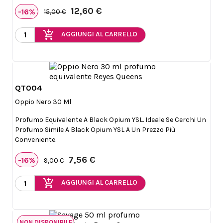
12,60 €
-16%
15,00 €
add_shopping_cart
AGGIUNGI AL CARRELLO
QT004

Anteprima
Oppio Nero 30 Ml
Profumo Equivalente A Black Opium YSL. Ideale Se Cerchi Un
Profumo Simile A Black Opium YSL A Un Prezzo Più
Conveniente.
7,56 €
-16%
9,00 €
add_shopping_cart
AGGIUNGI AL CARRELLO
NON DISPONIBILE