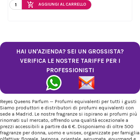
add_shopping_cart
AGGIUNGI AL CARRELLO
HAI UN'AZIENDA? SEI UN GROSSISTA?
VERIFICA LE NOSTRE TARIFFE PER I
PROFESSIONISTI
Reyes Queens Parfum — Profumi equivalenti per tutti i gusti
Siamo produttori e distributori di profumi equivalenti con
sede a Madrid. Le nostre fragranze si ispirano ai profumi più
rinomati sul mercato, offrendo una qualità eccezionale a
prezzi accessibili a partire da 6 €. Disponiamo di oltre 500
fragranze per donna, uomo e unisex, organizzate per famiglia
olfattiva: floreale, legnosa, orientale, agrumata, gourmand e