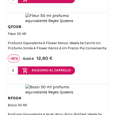
QF028

Anteprima
Fleur 50 Ml
Profumo Equivalente A Flower Kenzo. Ideale Se Cerchi Un
Profumo Simile A Flower Kenzo A Un Prezzo Più Conveniente.
12,60 €
-16%
15,00 €
add_shopping_cart
AGGIUNGI AL CARRELLO
RF004

Anteprima
Bossi 50 Ml
Profumo Equivalente A Hugo Boss Boss Bottled. Ideale Se