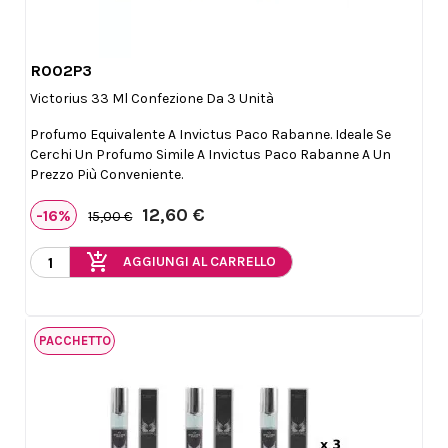
R002P3

Anteprima
Victorius 33 Ml Confezione Da 3 Unità
Profumo Equivalente A Invictus Paco Rabanne. Ideale Se
Cerchi Un Profumo Simile A Invictus Paco Rabanne A Un
Prezzo Più Conveniente.
12,60 €
-16%
15,00 €
add_shopping_cart
AGGIUNGI AL CARRELLO
PACCHETTO