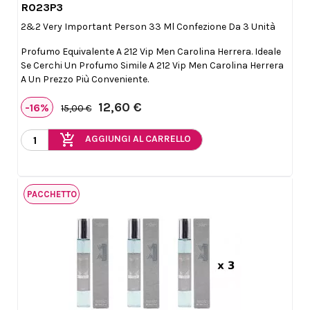
R023P3

Anteprima
2&2 Very Important Person 33 Ml Confezione Da 3 Unità
Profumo Equivalente A 212 Vip Men Carolina Herrera. Ideale
Se Cerchi Un Profumo Simile A 212 Vip Men Carolina Herrera
A Un Prezzo Più Conveniente.
12,60 €
-16%
15,00 €
add_shopping_cart
AGGIUNGI AL CARRELLO
PACCHETTO