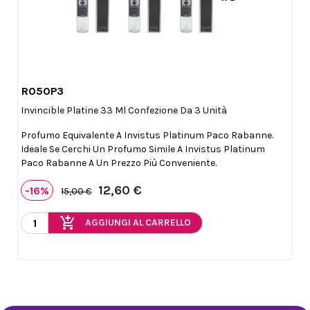
R050P3

Anteprima
Invincible Platine 33 Ml Confezione Da 3 Unità
Profumo Equivalente A Invistus Platinum Paco Rabanne.
Ideale Se Cerchi Un Profumo Simile A Invistus Platinum
Paco Rabanne A Un Prezzo Più Conveniente.
12,60 €
-16%
15,00 €
add_shopping_cart
AGGIUNGI AL CARRELLO