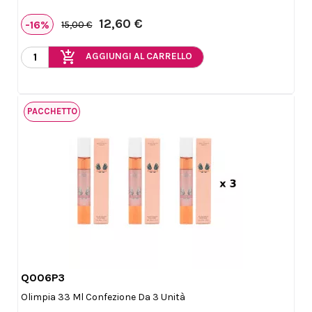
12,60 €
-16%
15,00 €
add_shopping_cart
AGGIUNGI AL CARRELLO
PACCHETTO
Q006P3

Anteprima
Olimpia 33 Ml Confezione Da 3 Unità