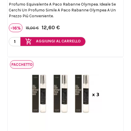
Profumo Equivalente A Paco Rabanne Olympea. Ideale Se
Cerchi Un Profumo Simile A Paco Rabanne Olympea A Un
Prezzo Più Conveniente.
12,60 €
-16%
15,00 €
add_shopping_cart
AGGIUNGI AL CARRELLO
PACCHETTO