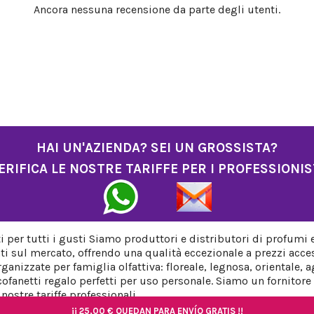
Ancora nessuna recensione da parte degli utenti.
HAI UN'AZIENDA? SEI UN GROSSISTA?
ERIFICA LE NOSTRE TARIFFE PER I PROFESSIONIS
per tutti i gusti Siamo produttori e distributori di profumi 
ti sul mercato, offrendo una qualità eccezionale a prezzi acces
anizzate per famiglia olfattiva: floreale, legnosa, orientale,
fanetti regalo perfetti per uso personale. Siamo un fornitore a
ostre tariffe professionali.
¡¡
¡¡
25,00 €
25,00 €
QUEDAN PARA ENVÍO GRATIS !!
QUEDAN PARA ENVÍO GRATIS !!
¡¡
¡¡
¡¡
25,00 €
25,00 €
25,00 €
QUEDAN PARA ENVÍO GRATIS !!
QUEDAN PARA ENVÍO GRATIS !!
QUEDAN PARA ENVÍO GRATIS !!