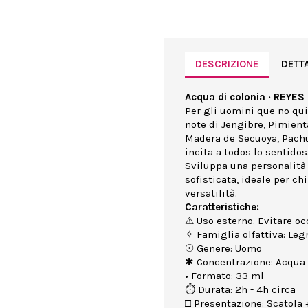
DESCRIZIONE
DETT
Acqua di colonia · REYES
Per gli uomini que no qu
note di Jengibre, Pimienta
Madera de Secuoya, Pachu
incita a todos lo sentidos
Sviluppa una personalità 
sofisticata, ideale per c
versatilità.
Caratteristiche:
⚠ Uso esterno. Evitare occ
✧ Famiglia olfattiva: Le
☉ Genere: Uomo
✱ Concentrazione: Acqua 
• Formato: 33 ml
⏱ Durata: 2h - 4h circa
□ Presentazione: Scatola +