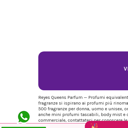
V
Reyes Queens Parfum — Profumi equivalenti 
fragranze si ispirano ai profumi più rinoma
500 fragranze per donna, uomo e unisex, org
anche mini profumi tascabili, body mist e co
commerciale, contattateci per conoscere le n