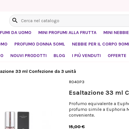
search
OFUMI DA UOMO
MINI PROFUMI ALLA FRUTTA
MINI NEBBIE
OMO
PROFUMO DONNA 50ML
NEBBIE PER IL CORPO 90M
MO
NOUVI PRODOTTI
BLOG
I PIÙ VENDUTI
OFFERTE
tazione 33 ml Confezione da 3 unità
R040P3
Esaltazione 33 ml C
Profumo equivalente a Euphor
profumo simile a Euphoria M
conveniente.
15,00 €