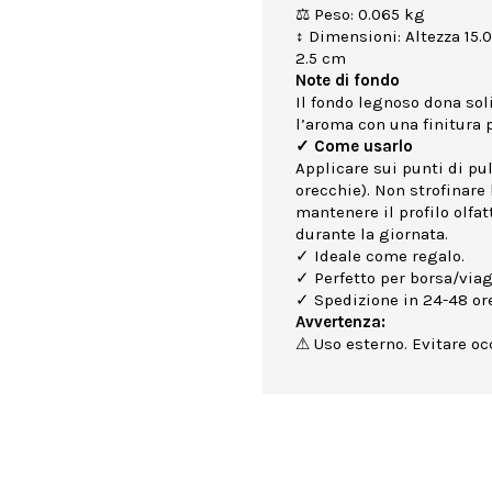
⚖ Peso: 0.065 kg
↕ Dimensioni: Altezza 15.
2.5 cm
Note di fondo
Il fondo legnoso dona sol
l’aroma con una finitura p
✓ Come usarlo
Applicare sui punti di puls
orecchie). Non strofinare 
mantenere il profilo olfa
durante la giornata.
✓ Ideale come regalo.
✓ Perfetto per borsa/viag
✓ Spedizione in 24-48 ore
Avvertenza:
⚠ Uso esterno. Evitare occ