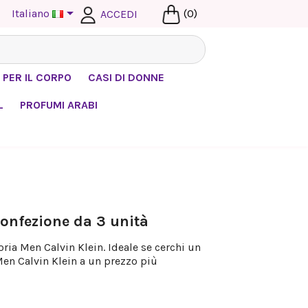

Italiano
(0)
ACCEDI
 PER IL CORPO
CASI DI DONNE
L
PROFUMI ARABI
onfezione da 3 unità
ia Men Calvin Klein. Ideale se cerchi un
en Calvin Klein a un prezzo più