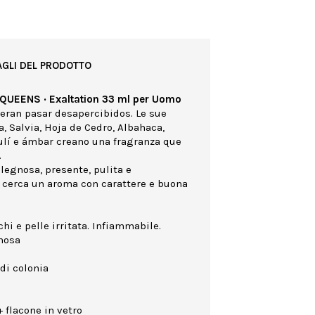
AGLI DEL PRODOTTO
 QUEENS · Exaltation 33 ml per Uomo
ieran pasar desapercibidos. Le sue
, Salvia, Hoja de Cedro, Albahaca,
lí e ámbar creano una fragranza que
.
legnosa, presente, pulita e
hi cerca un aroma con carattere e buona
hi e pelle irritata. Infiammabile.
gnosa
di colonia
 flacone in vetro