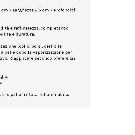
0 cm × Larghezza 2.5 cm × Profondità
idità e raffinatezza, completando
ulita e duratura.
azione (collo, polsi, dietro le
la pelle dopo la vaporizzazione per
ttivo. Riapplicare secondo preferenza
gio.
.
hi e pelle irritata. Infiammabile.