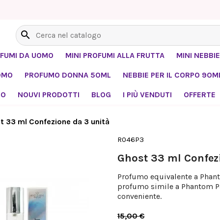
search
OFUMI DA UOMO
MINI PROFUMI ALLA FRUTTA
MINI NEBBIE
OMO
PROFUMO DONNA 50ML
NEBBIE PER IL CORPO 90M
MO
NOUVI PRODOTTI
BLOG
I PIÙ VENDUTI
OFFERTE
t 33 ml Confezione da 3 unità
R046P3
Ghost 33 ml Confez
Profumo equivalente a Phant
profumo simile a Phantom P
conveniente.
15,00 €