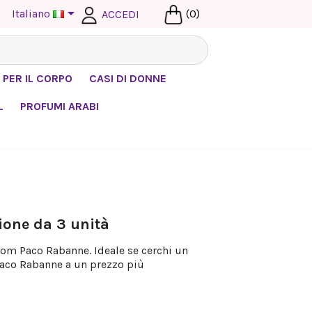

Italiano
(0)
ACCEDI
 PER IL CORPO
CASI DI DONNE
L
PROFUMI ARABI
ione da 3 unità
om Paco Rabanne. Ideale se cerchi un
aco Rabanne a un prezzo più