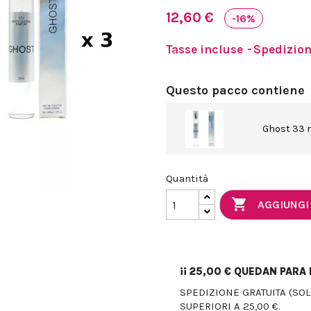
12,60 €
-16%
Tasse incluse
Spedizione
Questo pacco contiene
Ghost 33 
Quantità

AGGIUNGI
¡¡
25,00 €
QUEDAN PARA E
SPEDIZIONE GRATUITA (SO
SUPERIORI A 25,00 €.