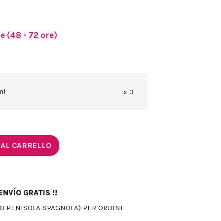
 (48 - 72 ore)
ml
x 3
 AL CARRELLO
NVÍO GRATIS !!
LO PENISOLA SPAGNOLA) PER ORDINI