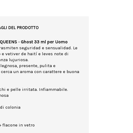
AGLI DEL PRODOTTO
S QUEENS · Ghost 33 ml per Uomo
trasmiten seguridad e sensualidad. Le
 e vetiver de haití e leves note di
nza lujuriosa.
legnosa, presente, pulita e
hi cerca un aroma con carattere e buona
hi e pelle irritata. Infiammabile.
gnosa
di colonia
 flacone in vetro