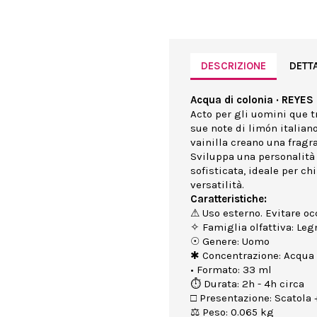
DESCRIZIONE
DETT
Acqua di colonia · REYE
Acto per gli uomini que 
sue note di limón italiano
vainilla creano una fragra
Sviluppa una personalità 
sofisticata, ideale per c
versatilità.
Caratteristiche:
⚠ Uso esterno. Evitare occ
✧ Famiglia olfattiva: Le
☉ Genere: Uomo
✱ Concentrazione: Acqua 
• Formato: 33 ml
⏱ Durata: 2h - 4h circa
□ Presentazione: Scatola +
⚖ Peso: 0.065 kg