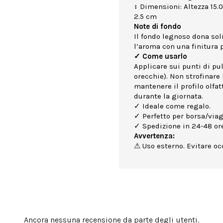
↕ Dimensioni: Altezza 15.
2.5 cm
Note di fondo
Il fondo legnoso dona sol
l’aroma con una finitura p
✓ Come usarlo
Applicare sui punti di puls
orecchie). Non strofinare 
mantenere il profilo olfa
durante la giornata.
✓ Ideale come regalo.
✓ Perfetto per borsa/viag
✓ Spedizione in 24-48 ore
Avvertenza:
⚠ Uso esterno. Evitare occ
Ancora nessuna recensione da parte degli utenti.