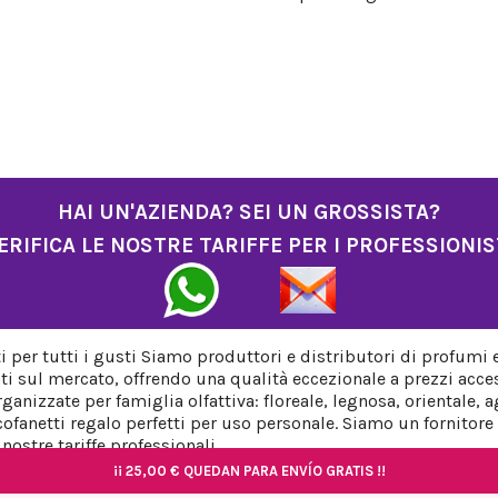
HAI UN'AZIENDA? SEI UN GROSSISTA?
ERIFICA LE NOSTRE TARIFFE PER I PROFESSIONIS
per tutti i gusti Siamo produttori e distributori di profumi 
ti sul mercato, offrendo una qualità eccezionale a prezzi acces
anizzate per famiglia olfattiva: floreale, legnosa, orientale,
fanetti regalo perfetti per uso personale. Siamo un fornitore a
ostre tariffe professionali.
¡¡
¡¡
25,00 €
25,00 €
QUEDAN PARA ENVÍO GRATIS !!
QUEDAN PARA ENVÍO GRATIS !!
¡¡
¡¡
¡¡
25,00 €
25,00 €
25,00 €
QUEDAN PARA ENVÍO GRATIS !!
QUEDAN PARA ENVÍO GRATIS !!
QUEDAN PARA ENVÍO GRATIS !!