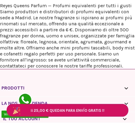
Reyes Queens Parfum — Profumi equivalenti per tutti i gusti
Siamo produttori e distributori di profumi equivalenti con
sede a Madrid. Le nostre fragranze si ispirano ai profumi più
rinomati sul mercato, offrendo una qualità eccezionale a
prezzi accessibili a partire da 6 €. Disponiamo di oltre 500
fragranze per donna, uomo e unisex, organizzate per famiglia
olfattiva: floreale, legnosa, orientale, agrumata, gourmand e
molte altre. Offriamo anche mini profumi tascabili, body mist
e cofanetti regalo perfetti per uso personale. Siamo un
fornitore all'ingrosso: se avete un'attività commerciale,
contattateci per conoscere le nostre tariffe professionali.

PRODOTTI

LA NOSTRA AZIENDA
¡¡
¡¡
¡¡
25,00 €
25,00 €
25,00 €
QUEDAN PARA ENVÍO GRATIS !!
QUEDAN PARA ENVÍO GRATIS !!
QUEDAN PARA ENVÍO GRATIS !!
¡¡
¡¡
25,00 €
25,00 €
QUEDAN PARA ENVÍO GRATIS !!
QUEDAN PARA ENVÍO GRATIS !!
WhatsApp - 10:00 / 18:00

IL TUO ACCOUNT
keyboard_arrow_down
INFORMAZIONI NEGOZIO