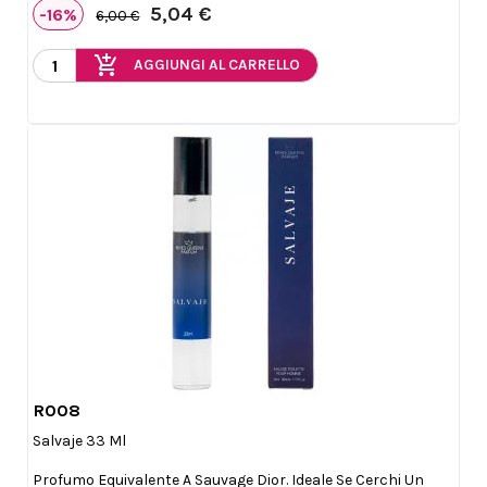
5,04 €
-16%
6,00 €
add_shopping_cart
AGGIUNGI AL CARRELLO
R008

Anteprima
Salvaje 33 Ml
Profumo Equivalente A Sauvage Dior. Ideale Se Cerchi Un