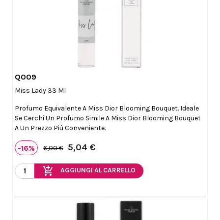
Q009

Anteprima
Miss Lady 33 Ml
Profumo Equivalente A Miss Dior Blooming Bouquet. Ideale
Se Cerchi Un Profumo Simile A Miss Dior Blooming Bouquet
A Un Prezzo Più Conveniente.
5,04 €
-16%
6,00 €
add_shopping_cart
AGGIUNGI AL CARRELLO