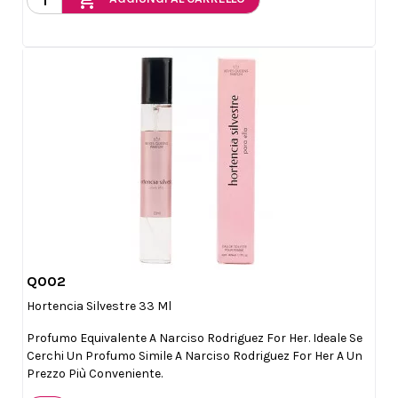
add_shopping_cart
Q002

Anteprima
Hortencia Silvestre 33 Ml
Profumo Equivalente A Narciso Rodriguez For Her. Ideale Se
Cerchi Un Profumo Simile A Narciso Rodriguez For Her A Un
Prezzo Più Conveniente.