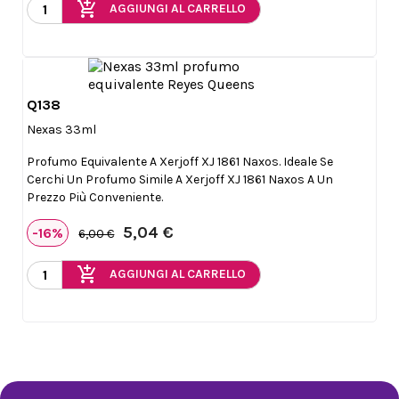
add_shopping_cart
AGGIUNGI AL CARRELLO
Q138

Anteprima
Nexas 33ml
Profumo Equivalente A Xerjoff XJ 1861 Naxos. Ideale Se
Cerchi Un Profumo Simile A Xerjoff XJ 1861 Naxos A Un
Prezzo Più Conveniente.
5,04 €
-16%
6,00 €
add_shopping_cart
AGGIUNGI AL CARRELLO