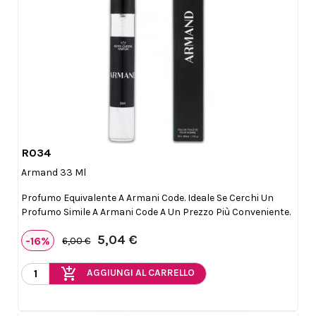
R034

Anteprima
Armand 33 Ml
Profumo Equivalente A Armani Code. Ideale Se Cerchi Un
Profumo Simile A Armani Code A Un Prezzo Più Conveniente.
5,04 €
-16%
6,00 €
add_shopping_cart
AGGIUNGI AL CARRELLO