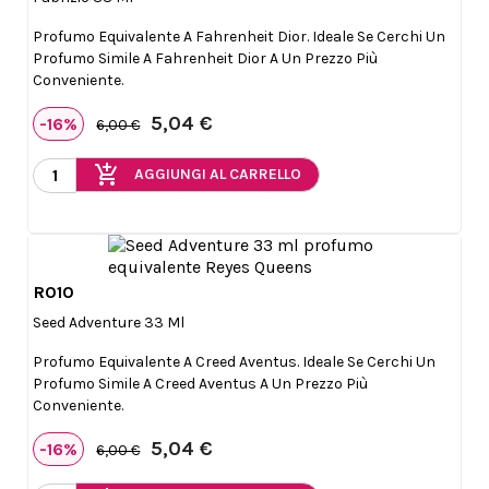
Profumo Equivalente A Fahrenheit Dior. Ideale Se Cerchi Un
Profumo Simile A Fahrenheit Dior A Un Prezzo Più
Conveniente.
5,04 €
-16%
6,00 €
add_shopping_cart
AGGIUNGI AL CARRELLO
R010

Anteprima
Seed Adventure 33 Ml
Profumo Equivalente A Creed Aventus. Ideale Se Cerchi Un
Profumo Simile A Creed Aventus A Un Prezzo Più
Conveniente.
5,04 €
-16%
6,00 €