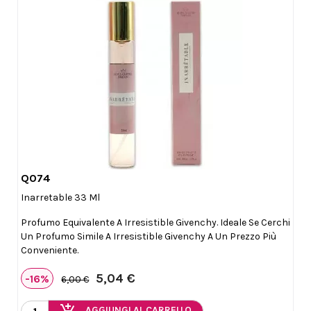
Q074

Anteprima
Inarretable 33 Ml
Profumo Equivalente A Irresistible Givenchy. Ideale Se Cerchi
Un Profumo Simile A Irresistible Givenchy A Un Prezzo Più
Conveniente.
5,04 €
-16%
6,00 €
AGGIUNGI AL CARRELLO