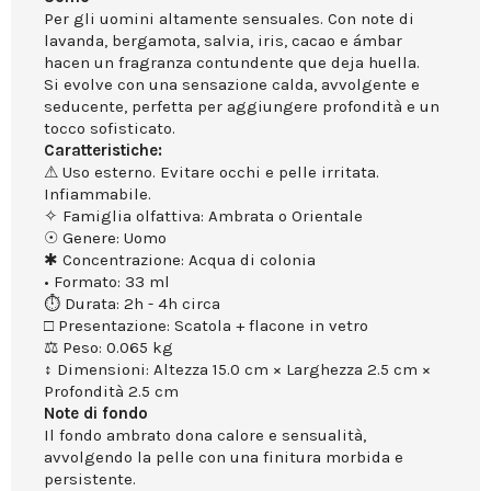
Per gli uomini altamente sensuales. Con note di
lavanda, bergamota, salvia, iris, cacao e ámbar
hacen un fragranza contundente que deja huella.
Si evolve con una sensazione calda, avvolgente e
seducente, perfetta per aggiungere profondità e un
tocco sofisticato.
Caratteristiche:
⚠ Uso esterno. Evitare occhi e pelle irritata.
Infiammabile.
✧ Famiglia olfattiva: Ambrata o Orientale
☉ Genere: Uomo
✱ Concentrazione: Acqua di colonia
• Formato: 33 ml
⏱ Durata: 2h - 4h circa
□ Presentazione: Scatola + flacone in vetro
⚖ Peso: 0.065 kg
↕ Dimensioni: Altezza 15.0 cm × Larghezza 2.5 cm ×
Profondità 2.5 cm
Note di fondo
Il fondo ambrato dona calore e sensualità,
avvolgendo la pelle con una finitura morbida e
persistente.