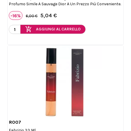
Profumo Simile A Sauvage Dior A Un Prezzo Più Conveniente.
5,04 €
-16%
6,00 €
add_shopping_cart
AGGIUNGI AL CARRELLO
R007

Anteprima
Fabrizio 33 Ml