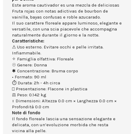
Este aroma cautivador es una mezcla de deliciosas
Fruta rojas con notas adictivas de bourbon de
vainilla, bayas confusas e roble azucarado.
Il suo carattere floreale appare luminoso, elegante e
versatile, con una scia piacevole che accompagna
naturalmente durante il giorno e la notte.
Caratteristiche:
⚠ Uso esterno. Evitare occhi e pelle irritata.
Infiammabile.
✧ Famiglia olfattiva: Floreale
☉ Genere: Donna
✱ Concentrazione: Bruma corpo
• Formato: 90 ml
⏱ Durata: 2h - 4h circa
□ Presentazione: Flacone in plastica
⚖ Peso: 0.142 kg
↕ Dimensioni: Altezza 0.0 cm × Larghezza 0.0 cm ×
Profondità 0.0 cm
Note di fondo
Il fondo floreale lascia una sensazione elegante e
delicata, con un’evoluzione morbida che resta
vicina alla pelle.