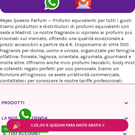
Reyes Queens Parfum — Profumi equivalenti per tutti i gusti
Siamo produttori e distributori di profumi equivalenti con
sede a Madrid. Le nostre fragranze si ispirano ai profumi più
rinomati sul mercato, offrendo una qualità eccezionale a
prezzi accessibili a partire da 6 €. Disponiamo di oltre 500
fragranze per donna, uomo e unisex, organizzate per famiglia
olfattiva: floreale, legnosa, orientale, agrumata, gourmand e
molte altre. Offriamo anche mini profumi tascabili, body mist
e cofanetti regalo perfetti per uso personale. Siamo un
fornitore all'ingrosso: se avete un'attività commerciale,
contattateci per conoscere le nostre tariffe professionali.

PRODOTTI

LA NOSTRA AZIENDA
¡¡
¡¡
¡¡
25,00 €
25,00 €
25,00 €
QUEDAN PARA ENVÍO GRATIS !!
QUEDAN PARA ENVÍO GRATIS !!
QUEDAN PARA ENVÍO GRATIS !!
¡¡
25,00 €
QUEDAN PARA ENVÍO GRATIS !!
¡¡
25,00 €
QUEDAN PARA ENVÍO GRATIS !!
WhatsApp - 10:00 / 18:00

IL TUO ACCOUNT