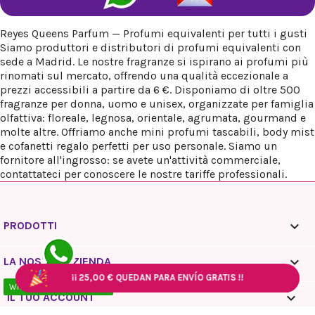
Reyes Queens Parfum — Profumi equivalenti per tutti i gusti
Siamo produttori e distributori di profumi equivalenti con
sede a Madrid. Le nostre fragranze si ispirano ai profumi più
rinomati sul mercato, offrendo una qualità eccezionale a
prezzi accessibili a partire da 6 €. Disponiamo di oltre 500
fragranze per donna, uomo e unisex, organizzate per famiglia
olfattiva: floreale, legnosa, orientale, agrumata, gourmand e
molte altre. Offriamo anche mini profumi tascabili, body mist
e cofanetti regalo perfetti per uso personale. Siamo un
fornitore all'ingrosso: se avete un'attività commerciale,
contattateci per conoscere le nostre tariffe professionali.

PRODOTTI

LA NOSTRA AZIENDA
¡¡
¡¡
¡¡
25,00 €
25,00 €
25,00 €
QUEDAN PARA ENVÍO GRATIS !!
QUEDAN PARA ENVÍO GRATIS !!
QUEDAN PARA ENVÍO GRATIS !!
¡¡
25,00 €
QUEDAN PARA ENVÍO GRATIS !!
¡¡
25,00 €
QUEDAN PARA ENVÍO GRATIS !!
WhatsApp - 10:00 / 18:00

IL TUO ACCOUNT