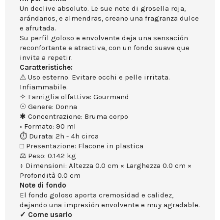
Un declive absoluto. Le sue note di grosella roja,
arándanos, e almendras, creano una fragranza dulce
e afrutada.
Su perfil goloso e envolvente deja una sensación
reconfortante e atractiva, con un fondo suave que
invita a repetir.
Caratteristiche:
⚠ Uso esterno. Evitare occhi e pelle irritata.
Infiammabile.
✧ Famiglia olfattiva: Gourmand
☉ Genere: Donna
✱ Concentrazione: Bruma corpo
• Formato: 90 ml
⏱ Durata: 2h - 4h circa
□ Presentazione: Flacone in plastica
⚖ Peso: 0.142 kg
↕ Dimensioni: Altezza 0.0 cm × Larghezza 0.0 cm ×
Profondità 0.0 cm
Note di fondo
El fondo goloso aporta cremosidad e calidez,
dejando una impresión envolvente e muy agradable.
✓ Come usarlo