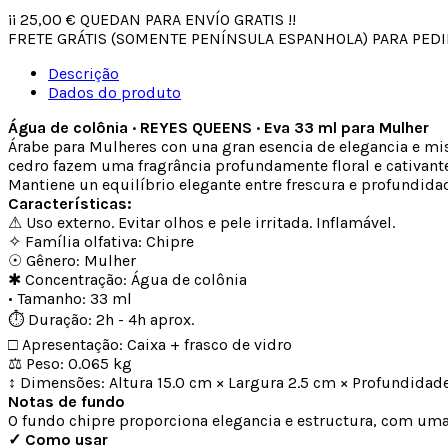
¡¡
25,00 €
QUEDAN PARA ENVÍO GRATIS !!
FRETE GRÁTIS (SOMENTE PENÍNSULA ESPANHOLA) PARA PEDID
Descrição
Dados do produto
Água de colônia · REYES QUEENS · Eva 33 ml para Mulher
Árabe para Mulheres con una gran esencia de elegancia e mist
cedro fazem uma fragrância profundamente floral e cativante
Mantiene un equilíbrio elegante entre frescura e profundida
Características:
⚠ Uso externo. Evitar olhos e pele irritada. Inflamável.
✧ Família olfativa: Chipre
☉ Gênero: Mulher
✱ Concentração: Água de colônia
• Tamanho: 33 ml
⏱ Duração: 2h - 4h aprox.
□ Apresentação: Caixa + frasco de vidro
⚖ Peso: 0.065 kg
↕ Dimensões: Altura 15.0 cm × Largura 2.5 cm × Profundidad
Notas de fundo
O fundo chipre proporciona elegancia e estructura, com uma
✓ Como usar