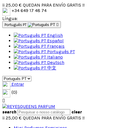
¡¡
25,00 €
QUEDAN PARA ENVÍO GRATIS !!
+34 649 17 48 74
Língua:
Português PT

English
Español
Français
Português PT
Italiano
Deutsch
中文
Entrar
(0)

search
clear
¡¡
25,00 €
QUEDAN PARA ENVÍO GRATIS !!
Mini Perfumes Femininos