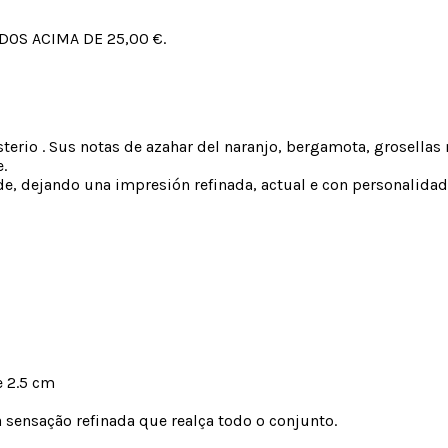
OS ACIMA DE 25,00 €.
erio . Sus notas de azahar del naranjo, bergamota, grosellas 
.
de, dejando una impresión refinada, actual e con personalidad
e 2.5 cm
 sensação refinada que realça todo o conjunto.