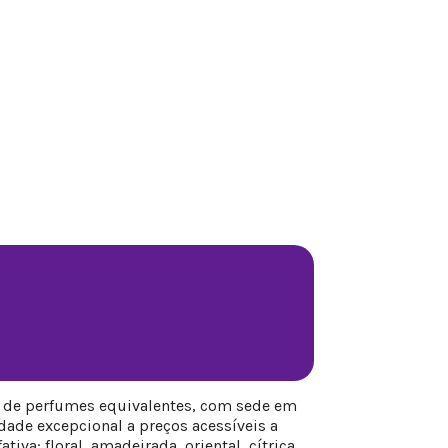
s de perfumes equivalentes, com sede em
ade excepcional a preços acessíveis a
iva: floral, amadeirada, oriental, cítrica,