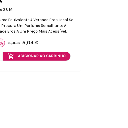
9

Vista rápida
e 33 Ml
ume Equivalente A Versace Eros. Ideal Se
 Procura Um Perfume Semelhante A
ace Eros A Um Preço Mais Acessível.
5,04 €
6%
6,00 €
add_shopping_cart
ADICIONAR AO CARRINHO