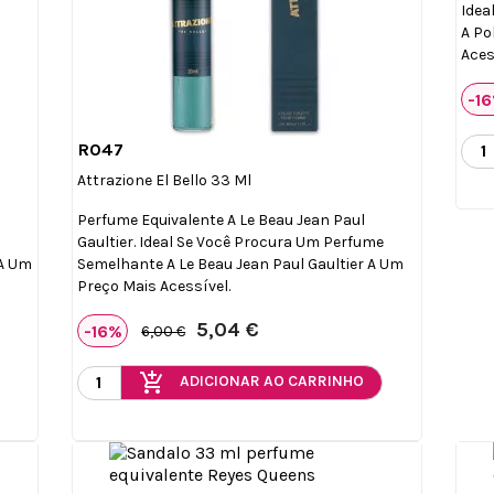
Idea
A Po
Aces
-1
R047

Vista rápida
Attrazione El Bello 33 Ml
Perfume Equivalente A Le Beau Jean Paul
Gaultier. Ideal Se Você Procura Um Perfume
 A Um
Semelhante A Le Beau Jean Paul Gaultier A Um
Preço Mais Acessível.
5,04 €
-16%
6,00 €
add_shopping_cart
ADICIONAR AO CARRINHO