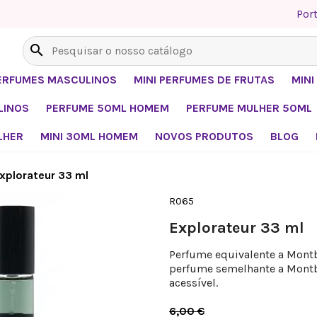
Por
search
PERFUMES MASCULINOS
MINI PERFUMES DE FRUTAS
MIN
LINOS
PERFUME 50ML HOMEM
PERFUME MULHER 50ML
LHER
MINI 30ML HOMEM
NOVOS PRODUTOS
BLOG
xplorateur 33 ml
R065
Explorateur 33 ml
Perfume equivalente a Montb
perfume semelhante a Montb
acessível.
6,00 €