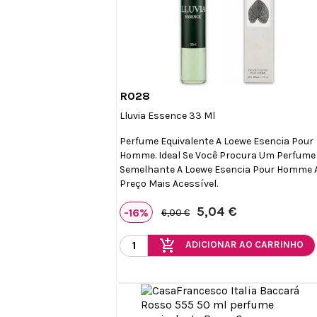
R028

Vista rápida
Lluvia Essence 33 Ml
Perfume Equivalente A Loewe Esencia Pour
Homme. Ideal Se Você Procura Um Perfume
Semelhante A Loewe Esencia Pour Homme
Preço Mais Acessível.
5,04 €
-16%
6,00 €
add_shopping_cart
ADICIONAR AO CARRINHO