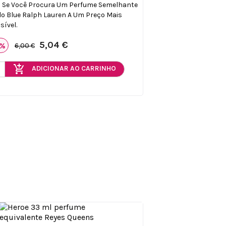
l Se Você Procura Um Perfume Semelhante
lo Blue Ralph Lauren A Um Preço Mais
sível.
5,04 €
6%
6,00 €
add_shopping_cart
ADICIONAR AO CARRINHO