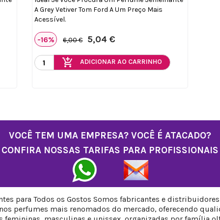
A Grey Vetiver Tom Ford A Um Preço Mais
Acessível.
5,04 €
-16%
6,00 €
add_shopping_cart
ADICIONAR AO CARRINHO
VOCÊ TEM UMA EMPRESA? VOCÊ É ATACADO?
CONFIRA NOSSAS TARIFAS PARA PROFISSIONAIS
tes para Todos os Gostos Somos fabricantes e distribuidore
 nos perfumes mais renomados do mercado, oferecendo qualid
femininas, masculinas e unissex, organizadas por família olfat