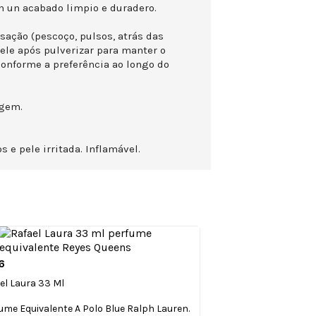
 un acabado limpio e duradero.
sação (pescoço, pulsos, atrás das
pele após pulverizar para manter o
 conforme a preferência ao longo do
agem.
s e pele irritada. Inflamável.
6

Vista rápida
el Laura 33 Ml
ume Equivalente A Polo Blue Ralph Lauren.