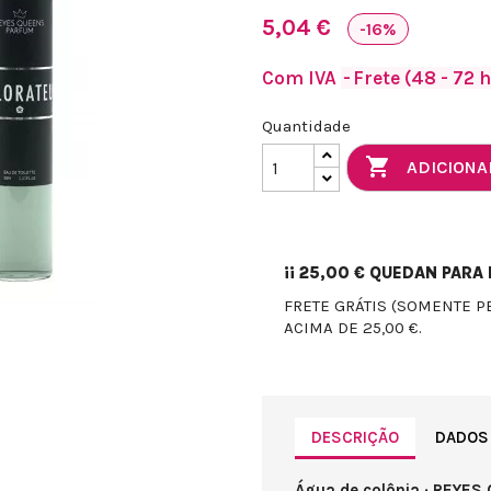
5,04 €
-16%
Com IVA
Frete (48 - 72 
Quantidade

ADICIONA
¡¡
25,00 €
QUEDAN PARA E
FRETE GRÁTIS (SOMENTE P
ACIMA DE 25,00 €.
DESCRIÇÃO
DADOS
Água de colônia · REYES 