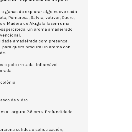
e ganas de explorar algo nuevo cada
ta, Pomarosa, Salvia, vetiver, Cuero,
ix e Madera de Akigala fazem uma
esapercibida, un aroma amadeirado
nvencional.
idade amadeirada com presença,
eal para quem procura un aroma con
de.
s e pele irritada. Inflamável.
eirada
colônia
rasco de vidro
 cm × Largura 2.5 cm × Profundidade
ciona solidez e sofisticación,