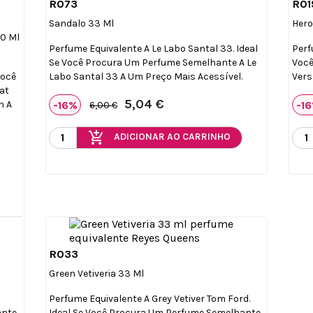
R073
R01

Vista rápida
Sandalo 33 Ml
Hero
50 Ml
Perfume Equivalente A Le Labo Santal 33. Ideal
Perf
0
Se Você Procura Um Perfume Semelhante A Le
Você
Você
Labo Santal 33 A Um Preço Mais Acessível.
Vers
at
5,04 €
-16%
-1
n A
6,00 €
add_shopping_cart
ADICIONAR AO CARRINHO
R033

Vista rápida
Green Vetiveria 33 Ml
Perfume Equivalente A Grey Vetiver Tom Ford.
ante
Ideal Se Você Procura Um Perfume Semelhante