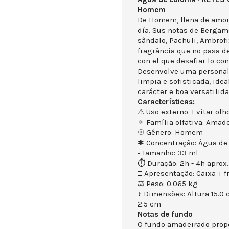
Homem
De Homem, llena de amor 
día. Sus notas de Bergamo
sândalo, Pachuli, Ambrof
fragrância que no pasa d
con el que desafiar lo co
Desenvolve uma personal
limpia e sofisticada, id
carácter e boa versatilida
Características:
⚠ Uso externo. Evitar olho
✧ Família olfativa: Amad
☉ Gênero: Homem
✱ Concentração: Água de 
• Tamanho: 33 ml
⏱ Duração: 2h - 4h aprox.
□ Apresentação: Caixa + f
⚖ Peso: 0.065 kg
↕ Dimensões: Altura 15.0
2.5 cm
Notas de fundo
O fundo amadeirado propor