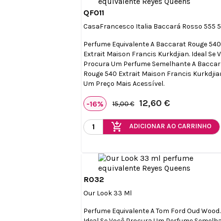
QF011

Vista rápida
CasaFrancesco Italia Baccará Rosso 555 
Perfume Equivalente A Baccarat Rouge 54
Extrait Maison Francis Kurkdjian. Ideal Se 
Procura Um Perfume Semelhante A Baccar
Rouge 540 Extrait Maison Francis Kurkdjia
Um Preço Mais Acessível.
12,60 €
-16%
15,00 €
add_shopping_cart
ADICIONAR AO CARRINHO
R032

Vista rápida
Our Look 33 Ml
Perfume Equivalente A Tom Ford Oud Wood.
Ideal Se Você Procura Um Perfume Semelh