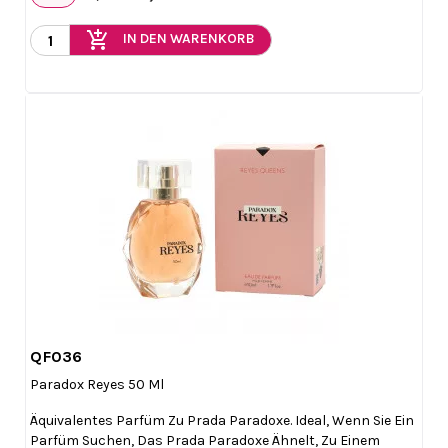
add_shopping_cart
IN DEN WARENKORB
QF036

Vorschau
Paradox Reyes 50 Ml
Äquivalentes Parfüm Zu Prada Paradoxe. Ideal, Wenn Sie Ein
Parfüm Suchen, Das Prada Paradoxe Ähnelt, Zu Einem