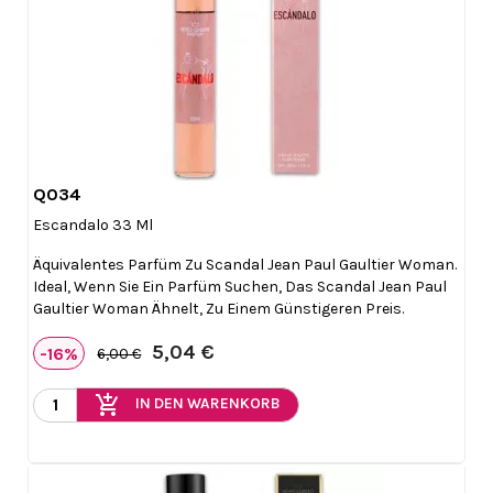
Q034

Vorschau
Escandalo 33 Ml
Äquivalentes Parfüm Zu Scandal Jean Paul Gaultier Woman.
Ideal, Wenn Sie Ein Parfüm Suchen, Das Scandal Jean Paul
Gaultier Woman Ähnelt, Zu Einem Günstigeren Preis.
5,04 €
-16%
6,00 €
add_shopping_cart
IN DEN WARENKORB