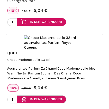
Günstigeren Preis.
5,04 €
-16%
6,00 €
add_shopping_cart
IN DEN WARENKORB
Q001

Vorschau
Choco Mademoiselle 33 Ml
Äquivalentes Parfüm Zu Chanel Coco Mademoiselle. Ideal,
Wenn Sie Ein Parfüm Suchen, Das Chanel Coco
Mademoiselle Ähnelt, Zu Einem Günstigeren Preis.
5,04 €
-16%
6,00 €
add_shopping_cart
IN DEN WARENKORB