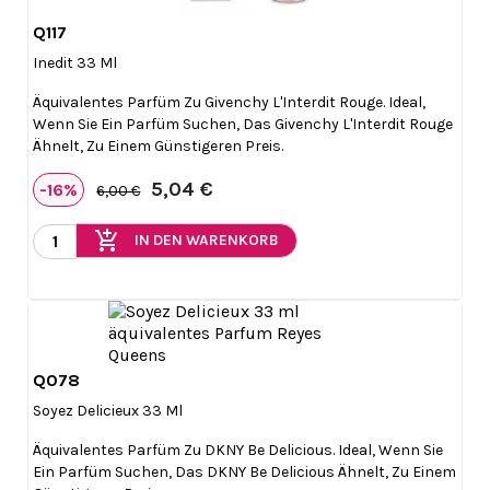
Q117

Vorschau
Inedit 33 Ml
Äquivalentes Parfüm Zu Givenchy L'Interdit Rouge. Ideal,
Wenn Sie Ein Parfüm Suchen, Das Givenchy L'Interdit Rouge
Ähnelt, Zu Einem Günstigeren Preis.
5,04 €
-16%
6,00 €
add_shopping_cart
IN DEN WARENKORB
Q078

Vorschau
Soyez Delicieux 33 Ml
Äquivalentes Parfüm Zu DKNY Be Delicious. Ideal, Wenn Sie
Ein Parfüm Suchen, Das DKNY Be Delicious Ähnelt, Zu Einem