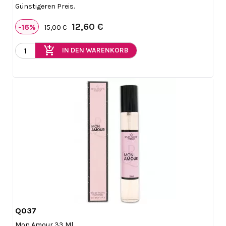
Günstigeren Preis.
12,60 €
-16%
15,00 €
add_shopping_cart
IN DEN WARENKORB
Q037

Vorschau
Mon Amour 33 Ml