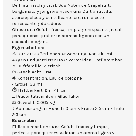
De Frau frisch y vital. Sus Noten de Grapefruit,
bergamota y jengibre hacen una Duft afrutada,
aterciopelada y centelleante crea un efecto
refrescante y duradero.
Ofrece una Gefühl fresca, limpia y chispeante, ideal
para quienes prefieren aromas ligeros con un
acabado elegant.
Eigenschaften:
⚠ Nur zur äußerlichen Anwendung. Kontakt mit
Augen und gereizter Haut vermeiden. Entflammbar.
✧ Duftfamilie: Zitrisch
☉ Geschlecht: Frau
✱ Konzentration: Eau de Cologne
• Größe: 33 ml
⏱ Haltbarkeit: 2h - 4h ca.
□ Präsentation: Box + Glasflakon
⚖ Gewicht: 0.065 kg
↕ Abmessungen: Höhe 15.0 cm × Breite 2.5 cm × Tiefe
2.5 cm
Basisnoten
El Basis mantiene una Gefühl fresca y limpia,
perfecta para quienes valoran un aroma ligero y