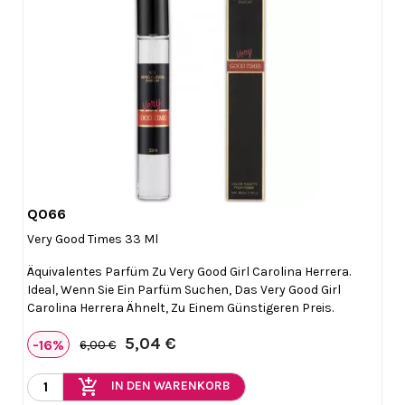
Q066

Vorschau
Very Good Times 33 Ml
Äquivalentes Parfüm Zu Very Good Girl Carolina Herrera.
Ideal, Wenn Sie Ein Parfüm Suchen, Das Very Good Girl
Carolina Herrera Ähnelt, Zu Einem Günstigeren Preis.
5,04 €
-16%
6,00 €
add_shopping_cart
IN DEN WARENKORB