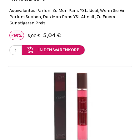
Äquivalentes Parfüm Zu Mon Paris YSL. Ideal, Wenn Sie Ein
Parfüm Suchen, Das Mon Paris YSL Ähnelt, Zu Einem
Günstigeren Preis.
5,04 €
-16%
6,00 €
add_shopping_cart
IN DEN WARENKORB