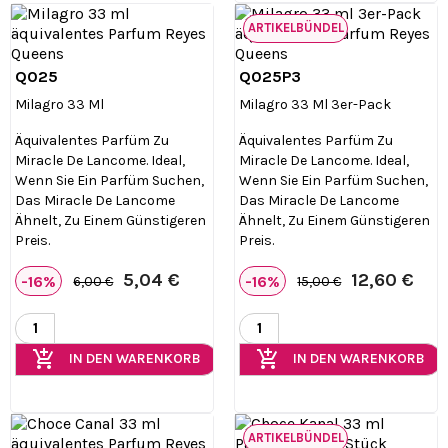
ARTIKELBÜNDEL
Q025
Q025P3


Vorschau
Vorschau
Milagro 33 Ml
Milagro 33 Ml 3er-Pack
Äquivalentes Parfüm Zu
Äquivalentes Parfüm Zu
Miracle De Lancome. Ideal,
Miracle De Lancome. Ideal,
Wenn Sie Ein Parfüm Suchen,
Wenn Sie Ein Parfüm Suchen,
Das Miracle De Lancome
Das Miracle De Lancome
Ähnelt, Zu Einem Günstigeren
Ähnelt, Zu Einem Günstigeren
Preis.
Preis.
5,04 €
12,60 €
-16%
-16%
6,00 €
15,00 €
add_shopping_cart
add_shopping_cart
IN DEN WARENKORB
IN DEN WARENKORB
ARTIKELBÜNDEL