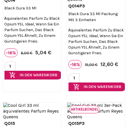
Q014

Vorschau
Q014P3

Vorschau
Black Oura 33 Ml
Black Oura 33 Ml Packung
Äquivalentes Parfüm Zu Black
Mit 3 Einheiten
Opium YSL. Ideal, Wenn Sie Ein
Parfüm Suchen, Das Black
Äquivalentes Parfüm Zu Black
Opium YSL Ähnelt, Zu Einem
Opium YSL. Ideal, Wenn Sie Ein
Günstigeren Preis.
Parfüm Suchen, Das Black
Opium YSL Ähnelt, Zu Einem
5,04 €
-16%
Günstigeren Preis.
6,00 €
12,60 €
-16%
15,00 €
add_shopping_cart
IN DEN WARENKORB
add_shopping_cart
IN DEN WARENKORB
ARTIKELBÜNDEL
Q015
Q015P3


Vorschau
Vorschau