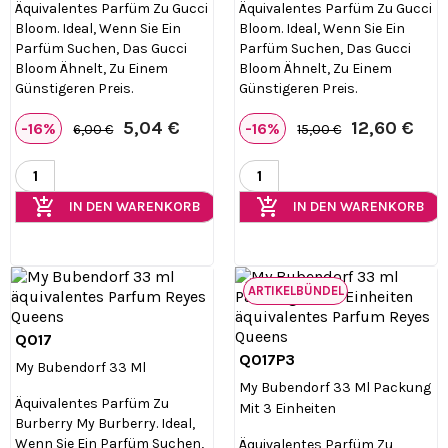
Äquivalentes Parfüm Zu Gucci
Äquivalentes Parfüm Zu Gucci
Bloom. Ideal, Wenn Sie Ein
Bloom. Ideal, Wenn Sie Ein
Parfüm Suchen, Das Gucci
Parfüm Suchen, Das Gucci
Bloom Ähnelt, Zu Einem
Bloom Ähnelt, Zu Einem
Günstigeren Preis.
Günstigeren Preis.
5,04 €
12,60 €
-16%
-16%
6,00 €
15,00 €
add_shopping_cart
add_shopping_cart
IN DEN WARENKORB
IN DEN WARENKORB
ARTIKELBÜNDEL
Q017

Vorschau
Q017P3

Vorschau
My Bubendorf 33 Ml
My Bubendorf 33 Ml Packung
Äquivalentes Parfüm Zu
Mit 3 Einheiten
Burberry My Burberry. Ideal,
Wenn Sie Ein Parfüm Suchen,
Äquivalentes Parfüm Zu