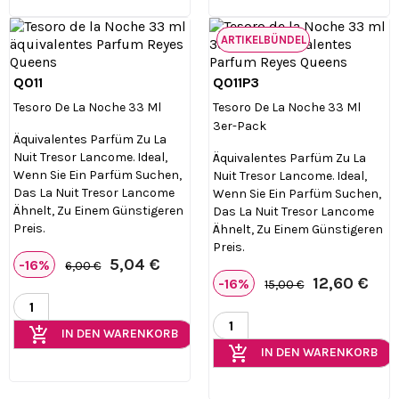
ARTIKELBÜNDEL
Q011
Q011P3


Vorschau
Vorschau
Tesoro De La Noche 33 Ml
Tesoro De La Noche 33 Ml
3er-Pack
Äquivalentes Parfüm Zu La
Nuit Tresor Lancome. Ideal,
Äquivalentes Parfüm Zu La
Wenn Sie Ein Parfüm Suchen,
Nuit Tresor Lancome. Ideal,
Das La Nuit Tresor Lancome
Wenn Sie Ein Parfüm Suchen,
Ähnelt, Zu Einem Günstigeren
Das La Nuit Tresor Lancome
Preis.
Ähnelt, Zu Einem Günstigeren
Preis.
5,04 €
-16%
6,00 €
12,60 €
-16%
15,00 €
add_shopping_cart
IN DEN WARENKORB
add_shopping_cart
IN DEN WARENKORB