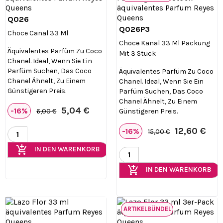
Q026

Vorschau
Q026P3

Vorschau
Choce Canal 33 Ml
Choce Kanal 33 Ml Packung
Äquivalentes Parfüm Zu Coco
Mit 3 Stück
Chanel. Ideal, Wenn Sie Ein
Parfüm Suchen, Das Coco
Äquivalentes Parfüm Zu Coco
Chanel Ähnelt, Zu Einem
Chanel. Ideal, Wenn Sie Ein
Günstigeren Preis.
Parfüm Suchen, Das Coco
Chanel Ähnelt, Zu Einem
5,04 €
-16%
Günstigeren Preis.
6,00 €
12,60 €
-16%
15,00 €
add_shopping_cart
IN DEN WARENKORB
add_shopping_cart
IN DEN WARENKORB
ARTIKELBÜNDEL