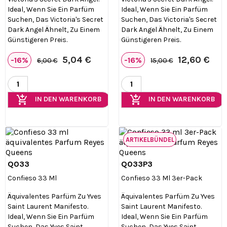
Ideal, Wenn Sie Ein Parfüm
Ideal, Wenn Sie Ein Parfüm
Suchen, Das Victoria's Secret
Suchen, Das Victoria's Secret
Dark Angel Ähnelt, Zu Einem
Dark Angel Ähnelt, Zu Einem
Günstigeren Preis.
Günstigeren Preis.
5,04 €
12,60 €
-16%
-16%
6,00 €
15,00 €
add_shopping_cart
add_shopping_cart
IN DEN WARENKORB
IN DEN WARENKORB
ARTIKELBÜNDEL
Q033
Q033P3


Vorschau
Vorschau
Confieso 33 Ml
Confieso 33 Ml 3er-Pack
Äquivalentes Parfüm Zu Yves
Äquivalentes Parfüm Zu Yves
Saint Laurent Manifesto.
Saint Laurent Manifesto.
Ideal, Wenn Sie Ein Parfüm
Ideal, Wenn Sie Ein Parfüm
Suchen, Das Yves Saint
Suchen, Das Yves Saint