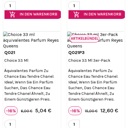
add_shopping_cart
add_shopping_cart
IN DEN WARENKORB
IN DEN WARENKORB
ARTIKELBÜNDEL
Q021
Q021P3


Vorschau
Vorschau
Choice 33 Ml
Choice 33 Ml 3er-Pack
Äquivalentes Parfüm Zu
Äquivalentes Parfüm Zu
Chance Eau Tendre Chanel.
Chance Eau Tendre Chanel.
Ideal, Wenn Sie Ein Parfüm
Ideal, Wenn Sie Ein Parfüm
Suchen, Das Chance Eau
Suchen, Das Chance Eau
Tendre Chanel Ähnelt, Zu
Tendre Chanel Ähnelt, Zu
Einem Günstigeren Preis.
Einem Günstigeren Preis.
5,04 €
12,60 €
-16%
-16%
6,00 €
15,00 €