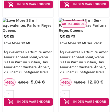
add_shopping_cart
add_shopping_cart
IN DEN WARENKORB
IN DEN WARENKORB
ARTIKELBÜNDEL
Q022
Q022P3


Vorschau
Vorschau
Love More 33 Ml
Love More 33 Ml 3er-Pack
Äquivalentes Parfüm Zu Amor
Äquivalentes Parfüm Zu Amor
Amor Cacharel. Ideal, Wenn
Amor Cacharel. Ideal, Wenn
Sie Ein Parfüm Suchen, Das
Sie Ein Parfüm Suchen, Das
Amor Amor Cacharel Ähnelt,
Amor Amor Cacharel Ähnelt,
Zu Einem Günstigeren Preis.
Zu Einem Günstigeren Preis.
5,04 €
12,60 €
-16%
-16%
6,00 €
15,00 €
add_shopping_cart
add_shopping_cart
IN DEN WARENKORB
IN DEN WARENKORB