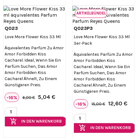
ARTIKELBÜNDEL
Q023
Q023P3


Vorschau
Vorschau
Love More Flower Kiss 33 Ml
Love More Flower Kiss 33 Ml
3er-Pack
Äquivalentes Parfüm Zu Amor
Amor Forbidden Kiss
Äquivalentes Parfüm Zu Amor
Cacharel. Ideal, Wenn Sie Ein
Amor Forbidden Kiss
Parfüm Suchen, Das Amor
Cacharel. Ideal, Wenn Sie Ein
Amor Forbidden Kiss
Parfüm Suchen, Das Amor
Cacharel Ähnelt, Zu Einem
Amor Forbidden Kiss
Günstigeren Preis.
Cacharel Ähnelt, Zu Einem
Günstigeren Preis.
5,04 €
-16%
6,00 €
12,60 €
-16%
15,00 €
add_shopping_cart
IN DEN WARENKORB
add_shopping_cart
IN DEN WARENKORB