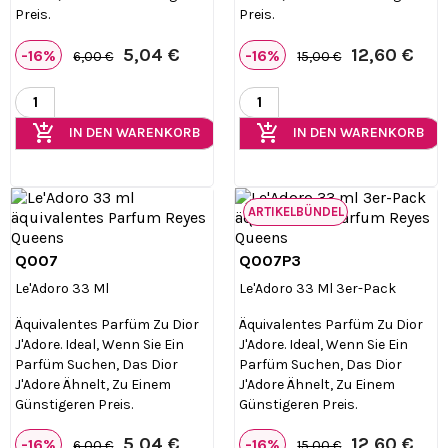
Preis.
Preis.
5,04 €
12,60 €
-16%
-16%
6,00 €
15,00 €
add_shopping_cart
add_shopping_cart
IN DEN WARENKORB
IN DEN WARENKORB
ARTIKELBÜNDEL
Q007
Q007P3


Vorschau
Vorschau
Le'Adoro 33 Ml
Le'Adoro 33 Ml 3er-Pack
Äquivalentes Parfüm Zu Dior
Äquivalentes Parfüm Zu Dior
J'Adore. Ideal, Wenn Sie Ein
J'Adore. Ideal, Wenn Sie Ein
Parfüm Suchen, Das Dior
Parfüm Suchen, Das Dior
J'Adore Ähnelt, Zu Einem
J'Adore Ähnelt, Zu Einem
Günstigeren Preis.
Günstigeren Preis.
5,04 €
12,60 €
-16%
-16%
6,00 €
15,00 €