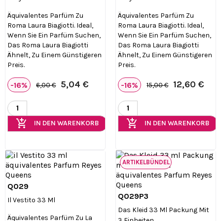
Äquivalentes Parfüm Zu
Äquivalentes Parfüm Zu
Roma Laura Biagiotti. Ideal,
Roma Laura Biagiotti. Ideal,
Wenn Sie Ein Parfüm Suchen,
Wenn Sie Ein Parfüm Suchen,
Das Roma Laura Biagiotti
Das Roma Laura Biagiotti
Ähnelt, Zu Einem Günstigeren
Ähnelt, Zu Einem Günstigeren
Preis.
Preis.
5,04 €
12,60 €
-16%
-16%
6,00 €
15,00 €
add_shopping_cart
add_shopping_cart
IN DEN WARENKORB
IN DEN WARENKORB
ARTIKELBÜNDEL
Q029

Vorschau
Q029P3

Vorschau
Il Vestito 33 Ml
Das Kleid 33 Ml Packung Mit
Äquivalentes Parfüm Zu La
3 Einheiten