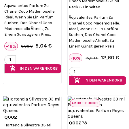
Choco Mademoiselle 33 Ml
Äquivalentes Parfüm Zu
Pack 3 Einheiten
Chanel Coco Mademoiselle.
Ideal, Wenn Sie Ein Parfüm
Äquivalentes Parfüm Zu
Suchen, Das Chanel Coco
Chanel Coco Mademoiselle.
Mademoiselle Ähnelt, Zu
Ideal, Wenn Sie Ein Parfüm
Einem Günstigeren Preis.
Suchen, Das Chanel Coco
Mademoiselle Ähnelt, Zu
5,04 €
-16%
Einem Günstigeren Preis.
6,00 €
12,60 €
-16%
15,00 €
add_shopping_cart
IN DEN WARENKORB
add_shopping_cart
IN DEN WARENKORB
ARTIKELBÜNDEL
Q002

Vorschau
Q002P3

Vorschau
Hortencia Silvestre 33 Ml