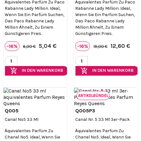
Äquivalentes Parfüm Zu Paco
Äquivalentes Parfüm Zu Paco
Rabanne Lady Million. Ideal,
Rabanne Lady Million. Ideal,
Wenn Sie Ein Parfüm Suchen,
Wenn Sie Ein Parfüm Suchen,
Das Paco Rabanne Lady
Das Paco Rabanne Lady
Million Ähnelt, Zu Einem
Million Ähnelt, Zu Einem
Günstigeren Preis.
Günstigeren Preis.
5,04 €
12,60 €
-16%
-16%
6,00 €
15,00 €
add_shopping_cart
add_shopping_cart
IN DEN WARENKORB
IN DEN WARENKORB
ARTIKELBÜNDEL
Q005
Q005P3


Vorschau
Vorschau
Canal Nº5 33 Ml
Canal Nr. 5 33 Ml 3er-Pack
Äquivalentes Parfüm Zu
Äquivalentes Parfüm Zu
Chanel Nº5. Ideal, Wenn Sie
Chanel Nº5. Ideal, Wenn Sie