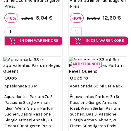
Ähnelt, Zu Einem Günstigeren
Ähnelt, Zu Einem Günstigeren
Preis.
Preis.
5,04 €
12,60 €
-16%
-16%
6,00 €
15,00 €
add_shopping_cart
add_shopping_cart
IN DEN WARENKORB
IN DEN WARENKORB
ARTIKELBÜNDEL
Q035
Q035P3


Vorschau
Vorschau
Apasionada 33 Ml
Apasionada 33 Ml 3er-Pack
Äquivalentes Parfüm Zu Si
Äquivalentes Parfüm Zu Si
Passione Giorgio Armani.
Passione Giorgio Armani.
Ideal, Wenn Sie Ein Parfüm
Ideal, Wenn Sie Ein Parfüm
Suchen, Das Si Passione
Suchen, Das Si Passione
Giorgio Armani Ähnelt, Zu
Giorgio Armani Ähnelt, Zu
Einem Günstigeren Preis.
Einem Günstigeren Preis.