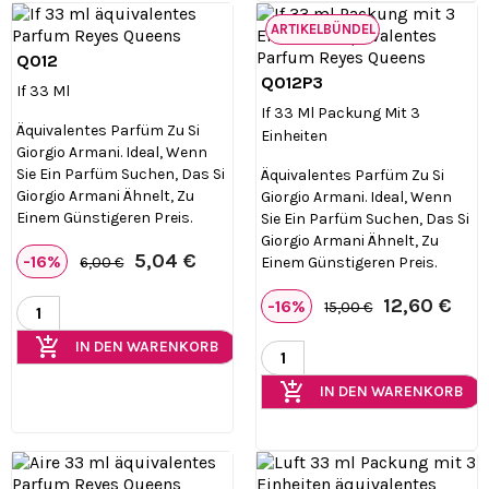
ARTIKELBÜNDEL
Q012

Vorschau
Q012P3

Vorschau
If 33 Ml
If 33 Ml Packung Mit 3
Äquivalentes Parfüm Zu Si
Einheiten
Giorgio Armani. Ideal, Wenn
Sie Ein Parfüm Suchen, Das Si
Äquivalentes Parfüm Zu Si
Giorgio Armani Ähnelt, Zu
Giorgio Armani. Ideal, Wenn
Einem Günstigeren Preis.
Sie Ein Parfüm Suchen, Das Si
Giorgio Armani Ähnelt, Zu
5,04 €
-16%
Einem Günstigeren Preis.
6,00 €
12,60 €
-16%
15,00 €
add_shopping_cart
IN DEN WARENKORB
add_shopping_cart
IN DEN WARENKORB