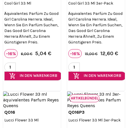
Cool Girl 33 Ml
Cool Girl 33 Ml 3er-Pack
Äquivalentes Parfüm Zu Good
Äquivalentes Parfüm Zu Good
Girl Carolina Herrera. Ideal,
Girl Carolina Herrera. Ideal,
Wenn Sie Ein Parfüm Suchen,
Wenn Sie Ein Parfüm Suchen,
Das Good Girl Carolina
Das Good Girl Carolina
Herrera Ähnelt, Zu Einem
Herrera Ähnelt, Zu Einem
Günstigeren Preis.
Günstigeren Preis.
5,04 €
12,60 €
-16%
-16%
6,00 €
15,00 €
add_shopping_cart
add_shopping_cart
IN DEN WARENKORB
IN DEN WARENKORB
ARTIKELBÜNDEL
Q016
Q016P3


Vorschau
Vorschau
Lucci Flower 33 Ml
Lucci Flower 33 Ml 3er-Pack