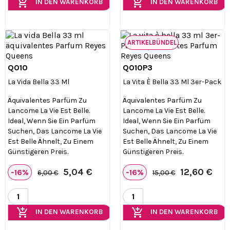
add_shopping_cart
add_shopping_cart
IN DEN WARENKORB
IN DEN WARENKORB
ARTIKELBÜNDEL
Q010
Q010P3


Vorschau
Vorschau
La Vida Bella 33 Ml
La Vita È Bella 33 Ml 3er-Pack
Äquivalentes Parfüm Zu
Äquivalentes Parfüm Zu
Lancome La Vie Est Belle.
Lancome La Vie Est Belle.
Ideal, Wenn Sie Ein Parfüm
Ideal, Wenn Sie Ein Parfüm
Suchen, Das Lancome La Vie
Suchen, Das Lancome La Vie
Est Belle Ähnelt, Zu Einem
Est Belle Ähnelt, Zu Einem
Günstigeren Preis.
Günstigeren Preis.
5,04 €
12,60 €
-16%
-16%
6,00 €
15,00 €
add_shopping_cart
add_shopping_cart
IN DEN WARENKORB
IN DEN WARENKORB