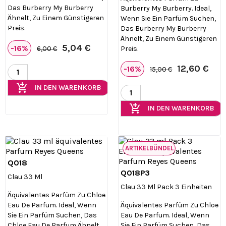
Das Burberry My Burberry
Burberry My Burberry. Ideal,
Ähnelt, Zu Einem Günstigeren
Wenn Sie Ein Parfüm Suchen,
Preis.
Das Burberry My Burberry
Ähnelt, Zu Einem Günstigeren
5,04 €
-16%
Preis.
6,00 €
12,60 €
-16%
15,00 €
add_shopping_cart
IN DEN WARENKORB
add_shopping_cart
IN DEN WARENKORB
ARTIKELBÜNDEL
Q018

Vorschau
Q018P3

Vorschau
Clau 33 Ml
Clau 33 Ml Pack 3 Einheiten
Äquivalentes Parfüm Zu Chloe
Eau De Parfum. Ideal, Wenn
Äquivalentes Parfüm Zu Chloe
Sie Ein Parfüm Suchen, Das
Eau De Parfum. Ideal, Wenn
Chloe Eau De Parfum Ähnelt,
Sie Ein Parfüm Suchen, Das