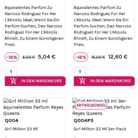
Äquivalentes Parfüm Zu
Äquivalentes Parfüm Zu
Narciso Rodriguez For Her
Narciso Rodriguez For Her
L'Absolu. Ideal, Wenn Sie Ein
L'Absolu. Ideal, Wenn Sie Ein
Parfüm Suchen, Das Narciso
Parfüm Suchen, Das Narciso
Rodriguez For Her L'Absolu
Rodriguez For Her L'Absolu
Ähnelt, Zu Einem Günstigeren
Ähnelt, Zu Einem Günstigeren
Preis.
Preis.
5,04 €
12,60 €
-16%
-16%
6,00 €
15,00 €
add_shopping_cart
add_shopping_cart
IN DEN WARENKORB
IN DEN WARENKORB
ARTIKELBÜNDEL
Q004
Q004P3


Vorschau
Vorschau
Girl Million 33 Ml
Girl Million 33 Ml 3er-Pack