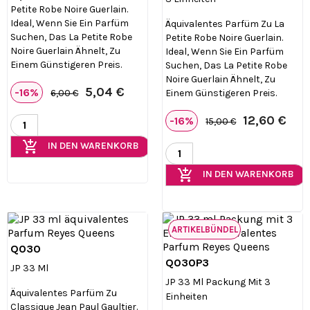
Petite Robe Noire Guerlain.
Ideal, Wenn Sie Ein Parfüm
Äquivalentes Parfüm Zu La
Suchen, Das La Petite Robe
Petite Robe Noire Guerlain.
Noire Guerlain Ähnelt, Zu
Ideal, Wenn Sie Ein Parfüm
Einem Günstigeren Preis.
Suchen, Das La Petite Robe
Noire Guerlain Ähnelt, Zu
5,04 €
-16%
Einem Günstigeren Preis.
6,00 €
12,60 €
-16%
15,00 €
add_shopping_cart
IN DEN WARENKORB
add_shopping_cart
IN DEN WARENKORB
ARTIKELBÜNDEL
Q030

Vorschau
Q030P3

Vorschau
JP 33 Ml
JP 33 Ml Packung Mit 3
Äquivalentes Parfüm Zu
Einheiten
Classique Jean Paul Gaultier.