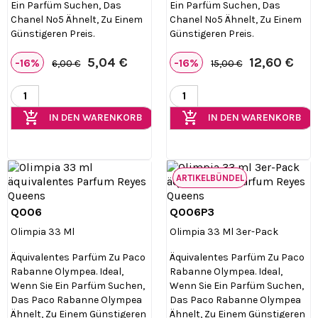
Ein Parfüm Suchen, Das
Ein Parfüm Suchen, Das
Chanel Nº5 Ähnelt, Zu Einem
Chanel Nº5 Ähnelt, Zu Einem
Günstigeren Preis.
Günstigeren Preis.
5,04 €
12,60 €
-16%
-16%
6,00 €
15,00 €
add_shopping_cart
add_shopping_cart
IN DEN WARENKORB
IN DEN WARENKORB
ARTIKELBÜNDEL
Q006
Q006P3


Vorschau
Vorschau
Olimpia 33 Ml
Olimpia 33 Ml 3er-Pack
Äquivalentes Parfüm Zu Paco
Äquivalentes Parfüm Zu Paco
Rabanne Olympea. Ideal,
Rabanne Olympea. Ideal,
Wenn Sie Ein Parfüm Suchen,
Wenn Sie Ein Parfüm Suchen,
Das Paco Rabanne Olympea
Das Paco Rabanne Olympea
Ähnelt, Zu Einem Günstigeren
Ähnelt, Zu Einem Günstigeren