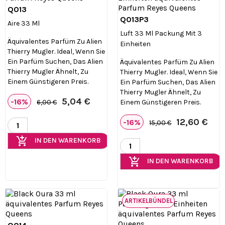
Q013

Vorschau
Q013P3

Vorschau
Aire 33 Ml
Luft 33 Ml Packung Mit 3
Äquivalentes Parfüm Zu Alien
Einheiten
Thierry Mugler. Ideal, Wenn Sie
Ein Parfüm Suchen, Das Alien
Äquivalentes Parfüm Zu Alien
Thierry Mugler Ähnelt, Zu
Thierry Mugler. Ideal, Wenn Sie
Einem Günstigeren Preis.
Ein Parfüm Suchen, Das Alien
Thierry Mugler Ähnelt, Zu
5,04 €
-16%
Einem Günstigeren Preis.
6,00 €
12,60 €
-16%
15,00 €
add_shopping_cart
IN DEN WARENKORB
add_shopping_cart
IN DEN WARENKORB
ARTIKELBÜNDEL