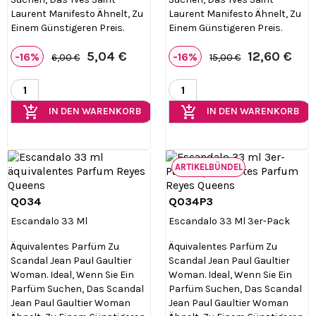
Laurent Manifesto Ähnelt, Zu
Laurent Manifesto Ähnelt, Zu
Einem Günstigeren Preis.
Einem Günstigeren Preis.
5,04 €
12,60 €
-16%
-16%
6,00 €
15,00 €
add_shopping_cart
add_shopping_cart
IN DEN WARENKORB
IN DEN WARENKORB
ARTIKELBÜNDEL
Q034
Q034P3


Vorschau
Vorschau
Escandalo 33 Ml
Escandalo 33 Ml 3er-Pack
Äquivalentes Parfüm Zu
Äquivalentes Parfüm Zu
Scandal Jean Paul Gaultier
Scandal Jean Paul Gaultier
Woman. Ideal, Wenn Sie Ein
Woman. Ideal, Wenn Sie Ein
Parfüm Suchen, Das Scandal
Parfüm Suchen, Das Scandal
Jean Paul Gaultier Woman
Jean Paul Gaultier Woman