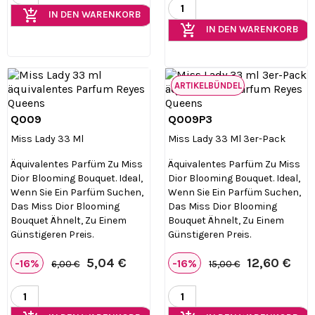
add_shopping_cart
IN DEN WARENKORB
add_shopping_cart
IN DEN WARENKORB
ARTIKELBÜNDEL
Q009
Q009P3


Vorschau
Vorschau
Miss Lady 33 Ml
Miss Lady 33 Ml 3er-Pack
Äquivalentes Parfüm Zu Miss
Äquivalentes Parfüm Zu Miss
Dior Blooming Bouquet. Ideal,
Dior Blooming Bouquet. Ideal,
Wenn Sie Ein Parfüm Suchen,
Wenn Sie Ein Parfüm Suchen,
Das Miss Dior Blooming
Das Miss Dior Blooming
Bouquet Ähnelt, Zu Einem
Bouquet Ähnelt, Zu Einem
Günstigeren Preis.
Günstigeren Preis.
5,04 €
12,60 €
-16%
-16%
6,00 €
15,00 €