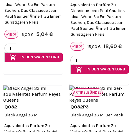
Ideal, Wenn Sie Ein Parfüm
Äquivalentes Parfüm Zu
Suchen, Das Classique Jean
Classique Jean Paul Gaultier.
Paul Gaultier Ähnelt, Zu Einem
Ideal, Wenn Sie Ein Parfüm
Günstigeren Preis.
Suchen, Das Classique Jean
Paul Gaultier Ähnelt, Zu Einem
5,04 €
-16%
Günstigeren Preis.
6,00 €
12,60 €
-16%
15,00 €
add_shopping_cart
IN DEN WARENKORB
add_shopping_cart
IN DEN WARENKORB
ARTIKELBÜNDEL
Q032
Q032P3


Vorschau
Vorschau
Black Angel 33 Ml
Black Angel 33 Ml 3er-Pack
Äquivalentes Parfüm Zu
Äquivalentes Parfüm Zu
Victoria's Secret Dark Angel.
Victoria's Secret Dark Angel.