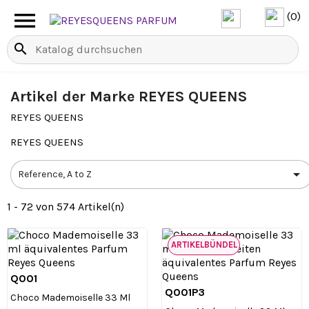

(0)
search
Artikel der Marke REYES QUEENS
REYES QUEENS
REYES QUEENS

Reference, A to Z
1 - 72 von 574 Artikel(n)
ARTIKELBÜNDEL
Q001

Vorschau
Q001P3

Vorschau
Choco Mademoiselle 33 Ml