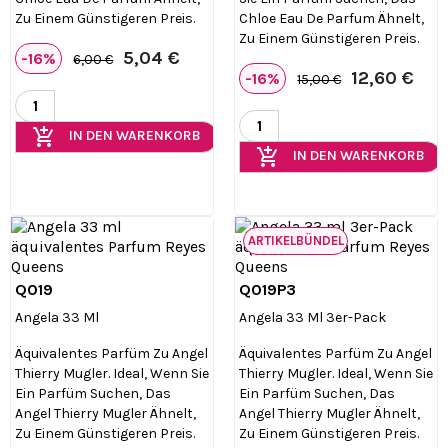
Zu Einem Günstigeren Preis.
Chloe Eau De Parfum Ähnelt,
Zu Einem Günstigeren Preis.
5,04 €
-16%
6,00 €
12,60 €
-16%
15,00 €
add_shopping_cart
IN DEN WARENKORB
add_shopping_cart
IN DEN WARENKORB
ARTIKELBÜNDEL
Q019
Q019P3


Vorschau
Vorschau
Angela 33 Ml
Angela 33 Ml 3er-Pack
Äquivalentes Parfüm Zu Angel
Äquivalentes Parfüm Zu Angel
Thierry Mugler. Ideal, Wenn Sie
Thierry Mugler. Ideal, Wenn Sie
Ein Parfüm Suchen, Das
Ein Parfüm Suchen, Das
Angel Thierry Mugler Ähnelt,
Angel Thierry Mugler Ähnelt,
Zu Einem Günstigeren Preis.
Zu Einem Günstigeren Preis.