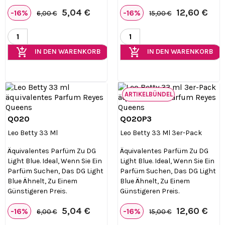
5,04 €
12,60 €
-16%
-16%
6,00 €
15,00 €
add_shopping_cart
add_shopping_cart
IN DEN WARENKORB
IN DEN WARENKORB
ARTIKELBÜNDEL
Q020
Q020P3


Vorschau
Vorschau
Leo Betty 33 Ml
Leo Betty 33 Ml 3er-Pack
Äquivalentes Parfüm Zu DG
Äquivalentes Parfüm Zu DG
Light Blue. Ideal, Wenn Sie Ein
Light Blue. Ideal, Wenn Sie Ein
Parfüm Suchen, Das DG Light
Parfüm Suchen, Das DG Light
Blue Ähnelt, Zu Einem
Blue Ähnelt, Zu Einem
Günstigeren Preis.
Günstigeren Preis.
5,04 €
12,60 €
-16%
-16%
6,00 €
15,00 €