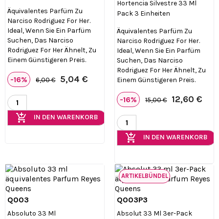
Hortencia Silvestre 33 Ml
Äquivalentes Parfüm Zu
Pack 3 Einheiten
Narciso Rodriguez For Her.
Ideal, Wenn Sie Ein Parfüm
Äquivalentes Parfüm Zu
Suchen, Das Narciso
Narciso Rodriguez For Her.
Rodriguez For Her Ähnelt, Zu
Ideal, Wenn Sie Ein Parfüm
Einem Günstigeren Preis.
Suchen, Das Narciso
Rodriguez For Her Ähnelt, Zu
5,04 €
-16%
Einem Günstigeren Preis.
6,00 €
12,60 €
-16%
15,00 €
add_shopping_cart
IN DEN WARENKORB
add_shopping_cart
IN DEN WARENKORB
ARTIKELBÜNDEL
Q003
Q003P3


Vorschau
Vorschau
Absoluto 33 Ml
Absolut 33 Ml 3er-Pack