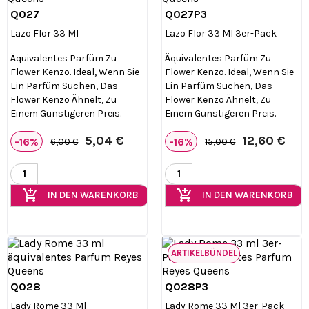
Q027
Q027P3


Vorschau
Vorschau
Lazo Flor 33 Ml
Lazo Flor 33 Ml 3er-Pack
Äquivalentes Parfüm Zu
Äquivalentes Parfüm Zu
Flower Kenzo. Ideal, Wenn Sie
Flower Kenzo. Ideal, Wenn Sie
Ein Parfüm Suchen, Das
Ein Parfüm Suchen, Das
Flower Kenzo Ähnelt, Zu
Flower Kenzo Ähnelt, Zu
Einem Günstigeren Preis.
Einem Günstigeren Preis.
5,04 €
12,60 €
-16%
-16%
6,00 €
15,00 €
add_shopping_cart
add_shopping_cart
IN DEN WARENKORB
IN DEN WARENKORB
ARTIKELBÜNDEL
Q028
Q028P3


Vorschau
Vorschau
Lady Rome 33 Ml
Lady Rome 33 Ml 3er-Pack