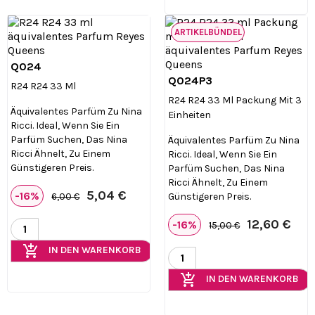
ARTIKELBÜNDEL
Q024

Vorschau
Q024P3

Vorschau
R24 R24 33 Ml
R24 R24 33 Ml Packung Mit 3
Äquivalentes Parfüm Zu Nina
Einheiten
Ricci. Ideal, Wenn Sie Ein
Parfüm Suchen, Das Nina
Äquivalentes Parfüm Zu Nina
Ricci Ähnelt, Zu Einem
Ricci. Ideal, Wenn Sie Ein
Günstigeren Preis.
Parfüm Suchen, Das Nina
Ricci Ähnelt, Zu Einem
5,04 €
-16%
Günstigeren Preis.
6,00 €
12,60 €
-16%
15,00 €
add_shopping_cart
IN DEN WARENKORB
add_shopping_cart
IN DEN WARENKORB