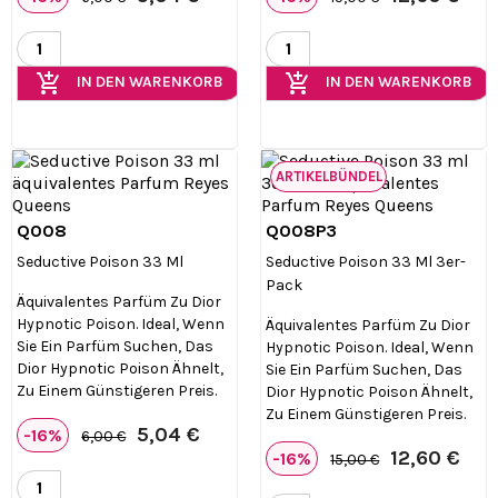
add_shopping_cart
add_shopping_cart
IN DEN WARENKORB
IN DEN WARENKORB
ARTIKELBÜNDEL
Q008
Q008P3


Vorschau
Vorschau
Seductive Poison 33 Ml
Seductive Poison 33 Ml 3er-
Pack
Äquivalentes Parfüm Zu Dior
Hypnotic Poison. Ideal, Wenn
Äquivalentes Parfüm Zu Dior
Sie Ein Parfüm Suchen, Das
Hypnotic Poison. Ideal, Wenn
Dior Hypnotic Poison Ähnelt,
Sie Ein Parfüm Suchen, Das
Zu Einem Günstigeren Preis.
Dior Hypnotic Poison Ähnelt,
Zu Einem Günstigeren Preis.
5,04 €
-16%
6,00 €
12,60 €
-16%
15,00 €