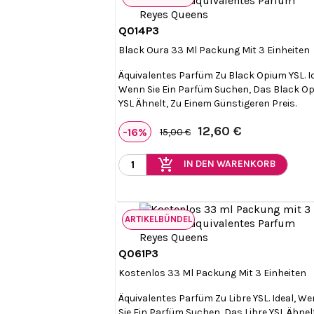
Q014P3

Vorschau
Black Oura 33 Ml Packung Mit 3 Einheiten
Äquivalentes Parfüm Zu Black Opium YSL. Id
Wenn Sie Ein Parfüm Suchen, Das Black O
YSL Ähnelt, Zu Einem Günstigeren Preis.
12,60 €
-16%
15,00 €
add_shopping_cart
IN DEN WARENKORB
ARTIKELBÜNDEL
Q061P3

Vorschau
Kostenlos 33 Ml Packung Mit 3 Einheiten
Äquivalentes Parfüm Zu Libre YSL. Ideal, W
Sie Ein Parfüm Suchen, Das Libre YSL Ähnel