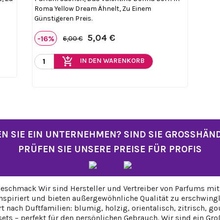
Roma Yellow Dream Ähnelt, Zu Einem
Günstigeren Preis.
5,04 €
-16%
6,00 €
add_shopping_cart
IN DEN WARENKORB
N SIE EIN UNTERNEHMEN? SIND SIE GROSSHÄN
PRÜFEN SIE UNSERE PREISE FÜR PROFIS
eschmack Wir sind Hersteller und Vertreiber von Parfums mit 
piriert und bieten außergewöhnliche Qualität zu erschwingli
rt nach Duftfamilien: blumig, holzig, orientalisch, zitrisch
ts – perfekt für den persönlichen Gebrauch. Wir sind ein Gr