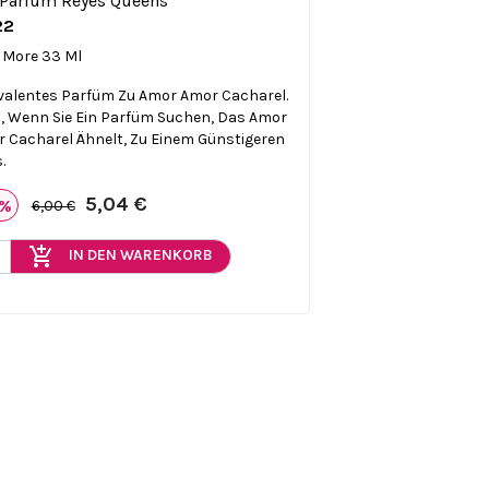
22

Vorschau
 More 33 Ml
valentes Parfüm Zu Amor Amor Cacharel.
l, Wenn Sie Ein Parfüm Suchen, Das Amor
 Cacharel Ähnelt, Zu Einem Günstigeren
.
5,04 €
6%
6,00 €
add_shopping_cart
IN DEN WARENKORB