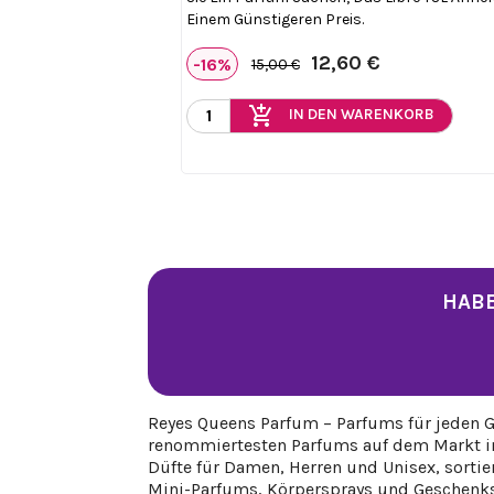
Einem Günstigeren Preis.
12,60 €
-16%
15,00 €
add_shopping_cart
IN DEN WARENKORB
HABE
Reyes Queens Parfum – Parfums für jeden G
renommiertesten Parfums auf dem Markt ins
Düfte für Damen, Herren und Unisex, sortie
Mini-Parfums, Körpersprays und Geschenkse