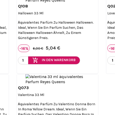
Q108
Q0

Vorschau
Hallowen 33 Ml
Love
Äquivalentes Parfüm Zu Halloween Halloween.
Äqui
eal,
Ideal, Wenn Sie Ein Parfüm Suchen, Das
Idea
pium
Halloween Halloween Ähnelt, Zu Einem
Amor
Günstigeren Preis.
Preis
5,04 €
-16%
-1
6,00 €
add_shopping_cart
IN DEN WARENKORB
Q073

Vorschau
Valentina 33 Ml
Äquivalentes Parfüm Zu Valentino Donna Born
enn
In Roma Yellow Dream. Ideal, Wenn Sie Ein
t, Zu
Parfüm Suchen, Das Valentino Donna Born In