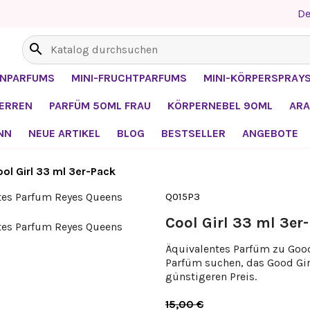
De
search
ENPARFUMS
MINI-FRUCHTPARFUMS
MINI-KÖRPERSPRAY
HERREN
PARFÜM 50ML FRAU
KÖRPERNEBEL 90ML
ARA
NN
NEUE ARTIKEL
BLOG
BESTSELLER
ANGEBOTE
ol Girl 33 ml 3er-Pack
Q015P3
Cool Girl 33 ml 3er
Äquivalentes Parfüm zu Good 
Parfüm suchen, das Good Girl
günstigeren Preis.
15,00 €