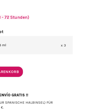
 - 72 Stunden)
et
3 ml
x 3
WARENKORB
NVÍO GRATIS !!
UR SPANISCHE HALBINSEL) FÜR
 €.