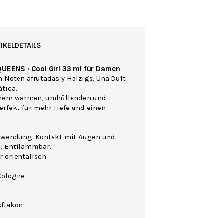
IKELDETAILS
QUEENS · Cool Girl 33 ml für Damen
n Noten afrutadas y Holzigs. Una Duft
tica.
einem warmen, umhüllenden und
erfekt für mehr Tiefe und einen
nwendung. Kontakt mit Augen und
n. Entflammbar.
r orientalisch
Cologne
sflakon