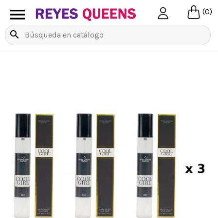

(0)
search