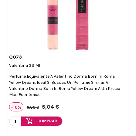
Q073

Vista rápida
Valentina 33 Ml
Perfume Equivalente A Valentino Donna Born In Roma
Yellow Dream. Ideal Si Buscas Un Perfume Similar A
Valentino Donna Born In Roma Yellow Dream A Un Precio
Más Económico.
5,04 €
-16%
6,00 €
add_shopping_cart
COMPRAR