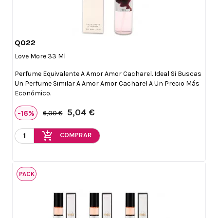
Q022

Vista rápida
Love More 33 Ml
Perfume Equivalente A Amor Amor Cacharel. Ideal Si Buscas
Un Perfume Similar A Amor Amor Cacharel A Un Precio Más
Económico.
5,04 €
-16%
6,00 €
add_shopping_cart
COMPRAR
PACK