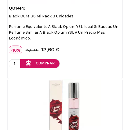
Q014P3

Vista rápida
Black Oura 33 Ml Pack 3 Unidades
Perfume Equivalente A Black Opium YSL. Ideal Si Buscas Un
Perfume Similar A Black Opium YSL A Un Precio Más
Económico.
12,60 €
-16%
15,00 €
add_shopping_cart
COMPRAR