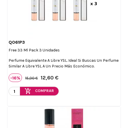
Q061P3

Vista rápida
Free 33 Ml Pack 3 Unidades
Perfume Equivalente A Libre YSL. Ideal Si Buscas Un Perfume
Similar A Libre YSL A Un Precio Más Económico.
12,60 €
-16%
15,00 €
add_shopping_cart
COMPRAR