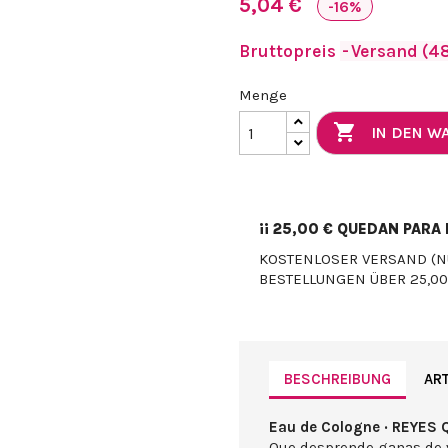
5,04 €
-16%
Bruttopreis
Versand (48
Menge

IN DEN 
¡¡
25,00 €
QUEDAN PARA E
KOSTENLOSER VERSAND (N
BESTELLUNGEN ÜBER 25,00
BESCHREIBUNG
ART
Eau de Cologne · REYES 
Que desprende ganas de v