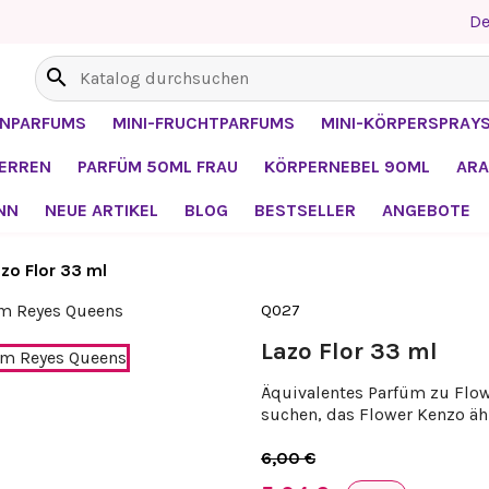
De
search
ENPARFUMS
MINI-FRUCHTPARFUMS
MINI-KÖRPERSPRAY
HERREN
PARFÜM 50ML FRAU
KÖRPERNEBEL 90ML
ARA
NN
NEUE ARTIKEL
BLOG
BESTSELLER
ANGEBOTE
zo Flor 33 ml
Q027
Lazo Flor 33 ml
Äquivalentes Parfüm zu Flow
suchen, das Flower Kenzo ähn
6,00 €