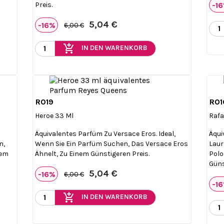
-1
Preis.
5,04 €
-16%
6,00 €
add_shopping_cart
IN DEN WARENKORB
R019
R01

Vorschau
Heroe 33 Ml
Rafa
Äquivalentes Parfüm Zu Versace Eros. Ideal,
Äqui
n,
Wenn Sie Ein Parfüm Suchen, Das Versace Eros
Laur
nem
Ähnelt, Zu Einem Günstigeren Preis.
Polo
Güns
5,04 €
-16%
6,00 €
-1
add_shopping_cart
IN DEN WARENKORB