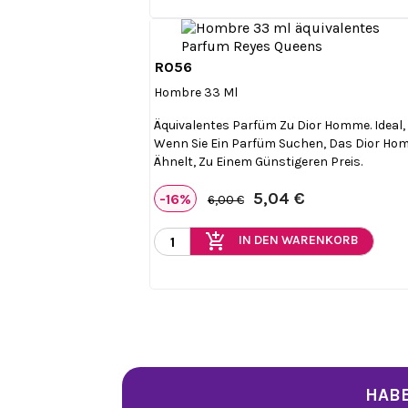
R056

Vorschau
Hombre 33 Ml
Äquivalentes Parfüm Zu Dior Homme. Ideal,
Wenn Sie Ein Parfüm Suchen, Das Dior H
Ähnelt, Zu Einem Günstigeren Preis.
5,04 €
-16%
6,00 €
add_shopping_cart
IN DEN WARENKORB
HABE