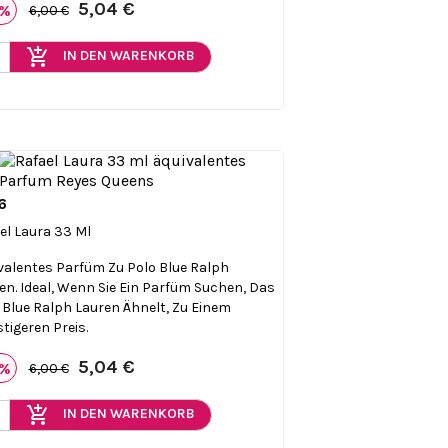
5,04 €
6%
6,00 €
add_shopping_cart
IN DEN WARENKORB
6

Vorschau
el Laura 33 Ml
valentes Parfüm Zu Polo Blue Ralph
en. Ideal, Wenn Sie Ein Parfüm Suchen, Das
 Blue Ralph Lauren Ähnelt, Zu Einem
tigeren Preis.
5,04 €
6%
6,00 €
add_shopping_cart
IN DEN WARENKORB