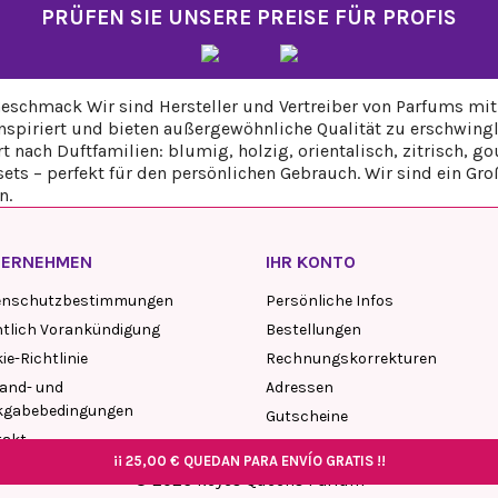
PRÜFEN SIE UNSERE PREISE FÜR PROFIS
eschmack Wir sind Hersteller und Vertreiber von Parfums mit 
piriert und bieten außergewöhnliche Qualität zu erschwingli
rt nach Duftfamilien: blumig, holzig, orientalisch, zitrisch
ts – perfekt für den persönlichen Gebrauch. Wir sind ein Gr
n.
TERNEHMEN
IHR KONTO
enschutzbestimmungen
Persönliche Infos
tlich Vorankündigung
Bestellungen
ie-Richtlinie
Rechnungskorrekturen
and- und
Adressen
kgabebedingungen
Gutscheine
takt
My blog comments
¡¡
¡¡
25,00 €
25,00 €
QUEDAN PARA ENVÍO GRATIS !!
QUEDAN PARA ENVÍO GRATIS !!
¡¡
¡¡
25,00 €
25,00 €
QUEDAN PARA ENVÍO GRATIS !!
QUEDAN PARA ENVÍO GRATIS !!
© 2026 Reyes Queens Parfum