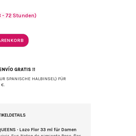
 - 72 Stunden)
WARENKORB
NVÍO GRATIS !!
UR SPANISCHE HALBINSEL) FÜR
 €.
IKELDETAILS
QUEENS · Lazo Flor 33 ml für Damen
ivir. Sus Noten de pimienta Rose, flor