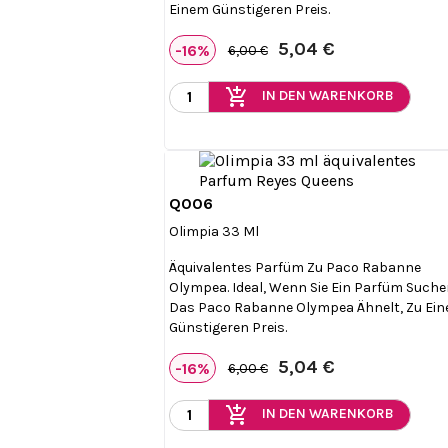
Einem Günstigeren Preis.
5,04 €
-16%
6,00 €
add_shopping_cart
IN DEN WARENKORB
Q006

Vorschau
Olimpia 33 Ml
Äquivalentes Parfüm Zu Paco Rabanne
Olympea. Ideal, Wenn Sie Ein Parfüm Suche
Das Paco Rabanne Olympea Ähnelt, Zu Ei
Günstigeren Preis.
5,04 €
-16%
6,00 €
add_shopping_cart
IN DEN WARENKORB