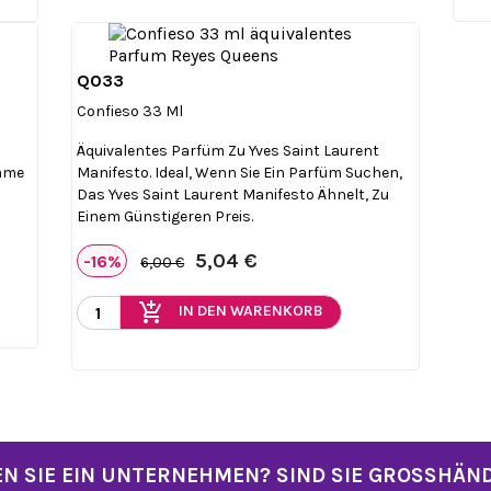
Q033

Vorschau
Confieso 33 Ml
Äquivalentes Parfüm Zu Yves Saint Laurent
omme
Manifesto. Ideal, Wenn Sie Ein Parfüm Suchen,
Das Yves Saint Laurent Manifesto Ähnelt, Zu
Einem Günstigeren Preis.
5,04 €
-16%
6,00 €
add_shopping_cart
IN DEN WARENKORB
N SIE EIN UNTERNEHMEN? SIND SIE GROSSHÄN