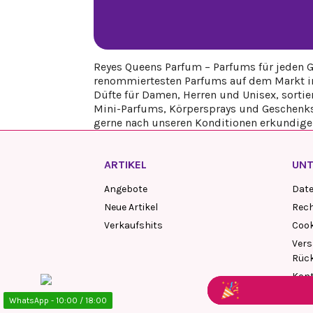
Reyes Queens Parfum – Parfums für jeden G
renommiertesten Parfums auf dem Markt ins
Düfte für Damen, Herren und Unisex, sortie
Mini-Parfums, Körpersprays und Geschenkse
gerne nach unseren Konditionen erkundige
ARTIKEL
UN
Angebote
Dat
Neue Artikel
Rech
Verkaufshits
Cook
Vers
Rüc
Kon
WhatsApp - 10:00 / 18:00