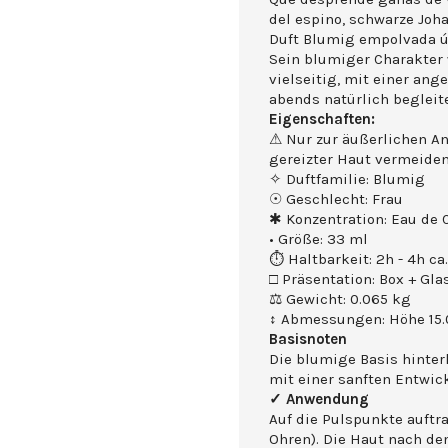
del espino, schwarze Joh
Duft Blumig empolvada ún
Sein blumiger Charakter 
vielseitig, mit einer an
abends natürlich begleite
Eigenschaften:
⚠ Nur zur äußerlichen A
gereizter Haut vermeide
✧ Duftfamilie: Blumig
☉ Geschlecht: Frau
✱ Konzentration: Eau de 
• Größe: 33 ml
⏱ Haltbarkeit: 2h - 4h ca.
□ Präsentation: Box + Gla
⚖ Gewicht: 0.065 kg
↕ Abmessungen: Höhe 15.0
Basisnoten
Die blumige Basis hinter
mit einer sanften Entwick
✓ Anwendung
Auf die Pulspunkte auftr
Ohren). Die Haut nach de