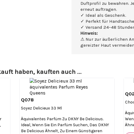
Duftprofil zu bewahren. J
erneut auftragen.
✓ Ideal als Geschenk.
✓ Perfekt für Handtasche
✓ Versand 24–48 Stunden
Hinweis:
⚠ Nur zur äußerlichen A
gereizter Haut vermeide
auft haben, kauften auch ...
Q0
Q078

Vorschau
Choc
Soyez Delicieux 33 Ml
Äqui
r
Äquivalentes Parfüm Zu DKNY Be Delicious.
Wenn
,
Ideal, Wenn Sie Ein Parfüm Suchen, Das DKNY
Ähne
Be Delicious Ähnelt, Zu Einem Günstigeren