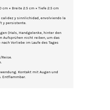
 cm × Breite 2.5 cm × Tiefe 2.5 cm
calidez y sinnlichidad, envolviendo la
 y persistente.
agen (Hals, Handgelenke, hinter den
m Aufsprühen nicht reiben, um das
e nach Vorliebe im Laufe des Tages
/Reise.
.
nwendung. Kontakt mit Augen und
n. Entflammbar.