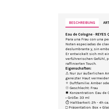
BESCHREIBUNG
ART
Eau de Cologne · REYES 
Para una Frau con una pe
Noten especiadas de cla
deslumbrante y, sin emba
Er entwickelt sich mit 
verführerischen Gefühl, p
raffinierten Touch.
Eigenschaften:
⚠ Nur zur äußerlichen A
gereizter Haut vermeide
✧ Duftfamilie: Amber ode
☉ Geschlecht: Frau
✱ Konzentration: Eau de 
• Größe: 33 ml
⏱ Haltbarkeit: 2h - 4h ca.
□ Präsentation: Box + Gla