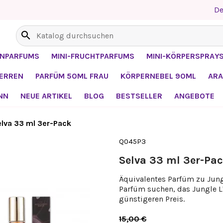
De
search
ENPARFUMS
MINI-FRUCHTPARFUMS
MINI-KÖRPERSPRAY
HERREN
PARFÜM 50ML FRAU
KÖRPERNEBEL 90ML
ARA
NN
NEUE ARTIKEL
BLOG
BESTSELLER
ANGEBOTE
elva 33 ml 3er-Pack
Q045P3
Selva 33 ml 3er-Pa
Äquivalentes Parfüm zu Jungl
Parfüm suchen, das Jungle L
günstigeren Preis.
15,00 €