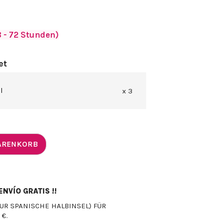
 - 72 Stunden)
et
l
x 3
WARENKORB
NVÍO GRATIS !!
UR SPANISCHE HALBINSEL) FÜR
 €.