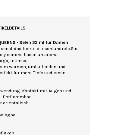
IKELDETAILS
QUEENS · Selva 33 ml für Damen
rsonalidad fuerte e inconfundible.Sus
vo y comino hacen un aroma
rgo, intenso.
einem warmen, umhüllenden und
erfekt für mehr Tiefe und einen
nwendung. Kontakt mit Augen und
n. Entflammbar.
r orientalisch
Cologne
sflakon