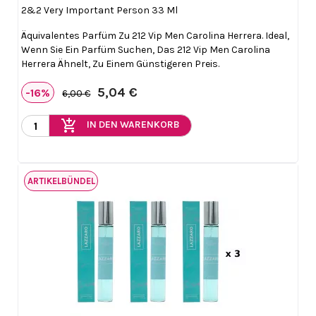
2&2 Very Important Person 33 Ml
Äquivalentes Parfüm Zu 212 Vip Men Carolina Herrera. Ideal,
Wenn Sie Ein Parfüm Suchen, Das 212 Vip Men Carolina
Herrera Ähnelt, Zu Einem Günstigeren Preis.
5,04 €
-16%
6,00 €
add_shopping_cart
IN DEN WARENKORB
ARTIKELBÜNDEL