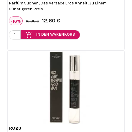
Parfüm Suchen, Das Versace Eros Ähnelt, Zu Einem
Günstigeren Preis.
12,60 €
-16%
15,00 €
add_shopping_cart
IN DEN WARENKORB
R023

Vorschau