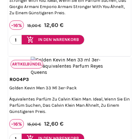
Stronger With You. Ideal, Wenn Sie Ein Parfüm Suchen, Das
Giorgio Armani Emporio Armani Stronger With You Ähnelt,
Zu Einem Günstigeren Preis.
12,60 €
-16%
15,00 €
add_shopping_cart
IN DEN WARENKORB
ARTIKELBÜNDEL
R004P3

Vorschau
Golden Kevin Men 33 Ml 3er-Pack
Äquivalentes Parfüm Zu Calvin Klein Man. Ideal, Wenn Sie Ein
Parfüm Suchen, Das Calvin Klein Man Ähnelt, Zu Einem
Günstigeren Preis.
12,60 €
-16%
15,00 €
add_shopping_cart
IN DEN WARENKORB