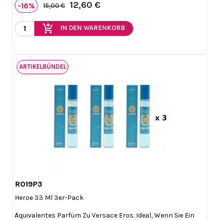
12,60 €
-16%
15,00 €
add_shopping_cart
IN DEN WARENKORB
ARTIKELBÜNDEL
R019P3

Vorschau
Heroe 33 Ml 3er-Pack
Äquivalentes Parfüm Zu Versace Eros. Ideal, Wenn Sie Ein