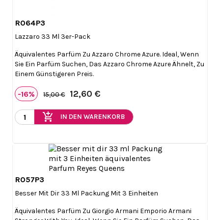
R064P3

Vorschau
Lazzaro 33 Ml 3er-Pack
Äquivalentes Parfüm Zu Azzaro Chrome Azure. Ideal, Wenn
Sie Ein Parfüm Suchen, Das Azzaro Chrome Azure Ähnelt, Zu
Einem Günstigeren Preis.
12,60 €
-16%
15,00 €
add_shopping_cart
IN DEN WARENKORB
R057P3

Vorschau
Besser Mit Dir 33 Ml Packung Mit 3 Einheiten
Äquivalentes Parfüm Zu Giorgio Armani Emporio Armani