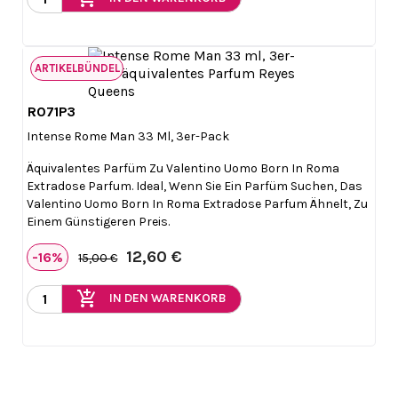
ARTIKELBÜNDEL
R071P3

Vorschau
Intense Rome Man 33 Ml, 3er-Pack
Äquivalentes Parfüm Zu Valentino Uomo Born In Roma
Extradose Parfum. Ideal, Wenn Sie Ein Parfüm Suchen, Das
Valentino Uomo Born In Roma Extradose Parfum Ähnelt, Zu
Einem Günstigeren Preis.
12,60 €
-16%
15,00 €
add_shopping_cart
IN DEN WARENKORB