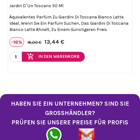
Jardin D´un Toscans 50 Ml
Äquivalentes Parfüm Zu Giardini Di Toscana Bianco Latte.
Ideal, Wenn Sie Ein Parfüm Suchen, Das Giardini Di Toscana
Bianco Latte Ähnelt, Zu Einem Günstigeren Preis.
13,44 €
-16%
16,00 €
add_shopping_cart
IN DEN WARENKORB
HABEN SIE EIN UNTERNEHMEN? SIND SIE
GROSSHÄNDLER?
PRÜFEN SIE UNSERE PREISE FÜR PROFIS