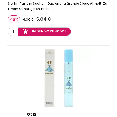
Sie Ein Parfüm Suchen, Das Ariana Grande Cloud Ähnelt, Zu
Einem Günstigeren Preis.
5,04 €
-16%
6,00 €
add_shopping_cart
IN DEN WARENKORB
Q512

Vorschau