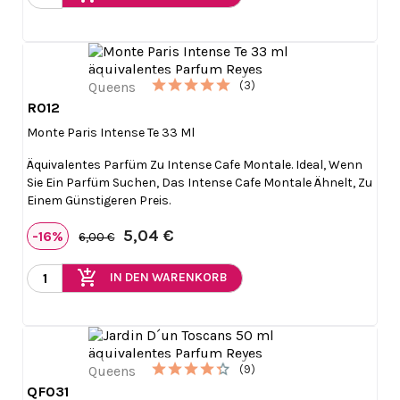
(3)
R012

Vorschau
Monte Paris Intense Te 33 Ml
Äquivalentes Parfüm Zu Intense Cafe Montale. Ideal, Wenn
Sie Ein Parfüm Suchen, Das Intense Cafe Montale Ähnelt, Zu
Einem Günstigeren Preis.
5,04 €
-16%
6,00 €
add_shopping_cart
IN DEN WARENKORB
(9)
QF031

Vorschau