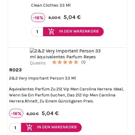
Clean Clothes 33 Ml
5,04 €
-16%
6,00 €
add_shopping_cart
IN DEN WARENKORB
(1)
R023

Vorschau
2&2 Very Important Person 33 Ml
Äquivalentes Parfüm Zu 212 Vip Men Carolina Herrera. Ideal,
Wenn Sie Ein Parfüm Suchen, Das 212 Vip Men Carolina
Herrera Ähnelt, Zu Einem Günstigeren Preis.
5,04 €
-16%
6,00 €
add_shopping_cart
IN DEN WARENKORB