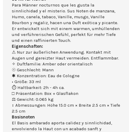
Para Männer nocturnos que les gusta la
sinnlichidad y el misterio. Sus Noten de manzana,
Humo, canela, tabaco, Vanille, musgo, Vanille
Bourbon y regaliz, hacen una Duft exótica y picante.
Er entwickelt sich mit einem warmen, umhüllenden
und verführerischen Gefühl, perfekt für mehr Tiefe
und einen raffinierten Touch.
Eigenschaften:
⚠ Nur zur äußerlichen Anwendung. Kontakt mit
Augen und gereizter Haut vermeiden. Entflammbar.
✧ Duftfamilie: Amber oder orientalisch
☉ Geschlecht: Mann
✱ Konzentration: Eau de Cologne
• Größe: 33 ml
⏱ Haltbarkeit: 2h - 4h ca.
□ Präsentation: Box + Glasflakon
⚖ Gewicht: 0.065 kg
↕ Abmessungen: Höhe 15.0 cm × Breite 2.5 cm × Tiefe
2.5 cm
Basisnoten
El Basis ambarado aporta calidez y sinnlichidad,
envolviendo la Haut con un acabado sanft y