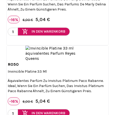
Wenn Sie Ein Parfüm Suchen, Das Parfums De Marly Delina
Ähnelt, Zu Einem Günstigeren Preis.
5,04 €
-16%
6,00 €
add_shopping_cart
IN DEN WARENKORB
R050

Vorschau
Invincible Platine 33 Ml
Äquivalentes Parfüm Zu Invistus Platinum Paco Rabanne.
Ideal, Wenn Sie Ein Parfüm Suchen, Das Invistus Platinum
Paco Rabanne Ähnelt, Zu Einem Günstigeren Preis.
5,04 €
-16%
6,00 €
add_shopping_cart
IN DEN WARENKORB