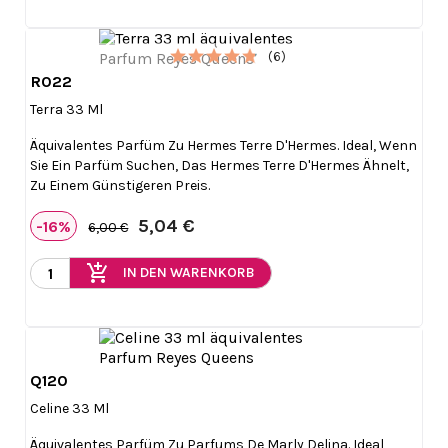
(6)
R022

Vorschau
Terra 33 Ml
Äquivalentes Parfüm Zu Hermes Terre D'Hermes. Ideal, Wenn
Sie Ein Parfüm Suchen, Das Hermes Terre D'Hermes Ähnelt,
Zu Einem Günstigeren Preis.
5,04 €
-16%
6,00 €
add_shopping_cart
IN DEN WARENKORB
Q120

Vorschau
Celine 33 Ml
Äquivalentes Parfüm Zu Parfums De Marly Delina. Ideal,