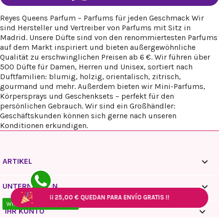
Reyes Queens Parfum – Parfums für jeden Geschmack Wir
sind Hersteller und Vertreiber von Parfums mit Sitz in
Madrid. Unsere Düfte sind von den renommiertesten Parfums
auf dem Markt inspiriert und bieten außergewöhnliche
Qualität zu erschwinglichen Preisen ab 6 €. Wir führen über
500 Düfte für Damen, Herren und Unisex, sortiert nach
Duftfamilien: blumig, holzig, orientalisch, zitrisch,
gourmand und mehr. Außerdem bieten wir Mini-Parfums,
Körpersprays und Geschenksets – perfekt für den
persönlichen Gebrauch. Wir sind ein Großhändler:
Geschäftskunden können sich gerne nach unseren
Konditionen erkundigen.

ARTIKEL

UNTERNEHMEN
¡¡
¡¡
25,00 €
25,00 €
QUEDAN PARA ENVÍO GRATIS !!
QUEDAN PARA ENVÍO GRATIS !!
¡¡
¡¡
25,00 €
25,00 €
QUEDAN PARA ENVÍO GRATIS !!
QUEDAN PARA ENVÍO GRATIS !!
WhatsApp - 10:00 / 18:00

IHR KONTO