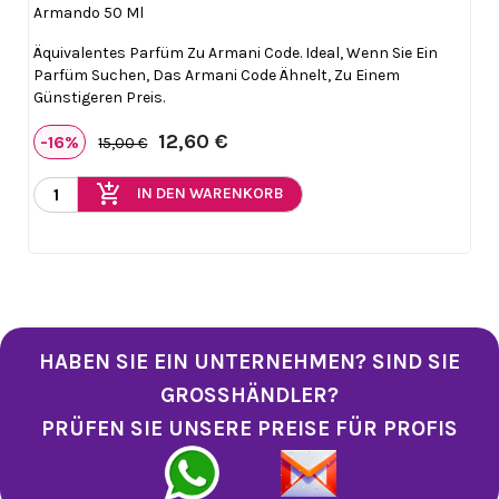
Armando 50 Ml
Äquivalentes Parfüm Zu Armani Code. Ideal, Wenn Sie Ein
Parfüm Suchen, Das Armani Code Ähnelt, Zu Einem
Günstigeren Preis.
12,60 €
-16%
15,00 €
add_shopping_cart
IN DEN WARENKORB
HABEN SIE EIN UNTERNEHMEN? SIND SIE
GROSSHÄNDLER?
PRÜFEN SIE UNSERE PREISE FÜR PROFIS