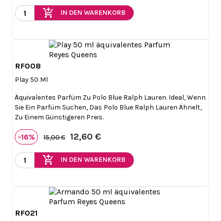
add_shopping_cart
IN DEN WARENKORB
RF008

Vorschau
Play 50 Ml
Äquivalentes Parfüm Zu Polo Blue Ralph Lauren. Ideal, Wenn
Sie Ein Parfüm Suchen, Das Polo Blue Ralph Lauren Ähnelt,
Zu Einem Günstigeren Preis.
12,60 €
-16%
15,00 €
add_shopping_cart
IN DEN WARENKORB
RF021

Vorschau