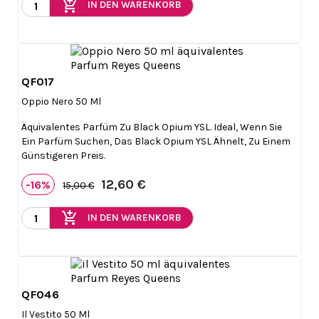
add_shopping_cart
IN DEN WARENKORB
QF017

Vorschau
Oppio Nero 50 Ml
Äquivalentes Parfüm Zu Black Opium YSL. Ideal, Wenn Sie
Ein Parfüm Suchen, Das Black Opium YSL Ähnelt, Zu Einem
Günstigeren Preis.
12,60 €
-16%
15,00 €
add_shopping_cart
IN DEN WARENKORB
QF046

Vorschau
Il Vestito 50 Ml