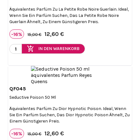
Äquivalentes Parfüm Zu La Petite Robe Noire Guerlain. Ideal,
Wenn Sie Ein Parfüm Suchen, Das La Petite Robe Noire
Guerlain Ähnelt, Zu Einem Günstigeren Preis.
12,60 €
-16%
15,00 €
add_shopping_cart
IN DEN WARENKORB
QF045

Vorschau
Seductive Poison 50 Ml
Äquivalentes Parfüm Zu Dior Hypnotic Poison. Ideal, Wenn
Sie Ein Parfüm Suchen, Das Dior Hypnotic Poison Ähnelt, Zu
Einem Günstigeren Preis.
12,60 €
-16%
15,00 €