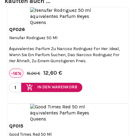
kauften auch ...
QF026

Vorschau
Nenufar Rodriguez 50 Ml
Äquivalentes Parfüm Zu Narciso Rodriguez For Her. Ideal,
Wenn Sie Ein Parfüm Suchen, Das Narciso Rodriguez For
Her Ähnelt, Zu Einem Günstigeren Preis.
12,60 €
-16%
15,00 €
add_shopping_cart
IN DEN WARENKORB
QF015

Vorschau
Good Times Red 50 Ml