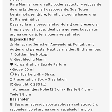
Para Männer con un alto poder seductor y rebosante
de una Leidenschaft desbordante. Sus Noten
bergamota, jengibre, tomillo y toronja hacen una
Duft enegmática.
Desarrolla una personalidad Holzig con presencia,
limpia y sofisticada, ideal para quienes buscan un
aroma con carácter y buena versatilidad.
Eigenschaften:
⚠ Nur zur äußerlichen Anwendung. Kontakt mit
Augen und gereizter Haut vermeiden. Entflammbar.
✧ Duftfamilie: Holzig
☉ Geschlecht: Mann
✱ Konzentration: Eau de Parfum
• Größe: 50 ml
⏱ Haltbarkeit: 4h - 6h ca.
□ Präsentation: Box + Glasflakon
⚖ Gewicht: 0.233 kg
↕ Abmessungen: Höhe 12.5 cm × Breite 8.4 cm ×
Tiefe 3.8 cm
Basisnoten
El Basis amaderado aporta solidez y sofisticación,
redondeando el aroma con un acabado limpio y