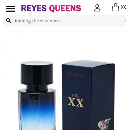

(0)
search